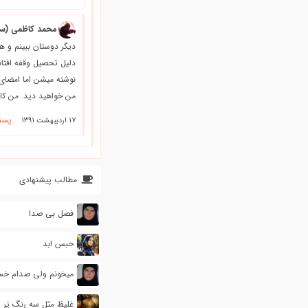
محمد کاظمی (سا
دلیل تحصیل وقفه افتاد
نوشته میشن اما امضای 
من خواهید دید. من کار
پسن
17 اردیبهشت 1391
مطالب پیشنهادی
فصل بی صدا
حبس ابد
میخونم ولی صدام خ
غلیظ مثل سه رنگ پَرِ ا