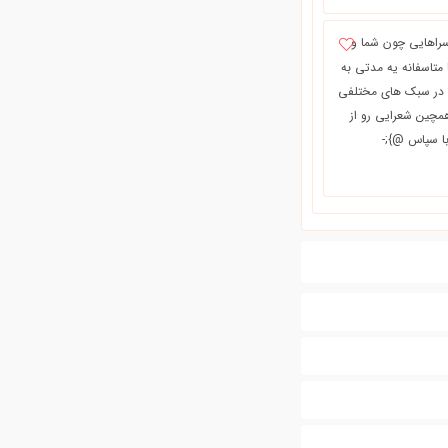
 سراهایی چون شما و
 بشن تا تمجید و تشویق. من از سال 83 ترانه می گم اما متاسفانه یه مدتی به
من در سبک های مختلفی
مچین شعرایی رو از
با سپاس @};-