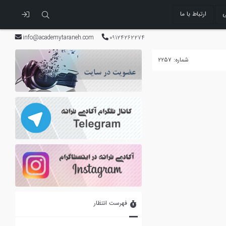
ی
ارتباط با ما
info@academytaraneh.com
09124262274
شماره: ۲۲۵۷
فهرست انتظار