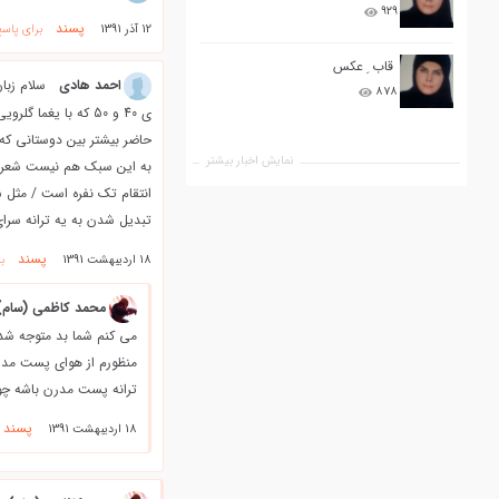
۹۲۹
پسند
12 آذر 1391
برای پاسخ
قاب ِ عکس
احمد هادی
۸۷۸
ی 40 و 50 که با یغ
حاضر بیشتر بین دوستانی که
نمایش اخبار بیشتر
به این سبک هم نیست شعر ها
انتقام تک نفره است / مثل 
تبدیل شدن به یه ترانه سرای
پسند
18 اردیبهشت 1391
ب
محمد کاظمی (سام)
می کنم شما بد متوجه شدی
منظورم از هوای پست مدرن 
ترانه پست مدرن باشه چو
پسند
18 اردیبهشت 1391