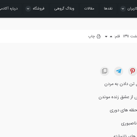
اربران
نقدها
مقالات
وبلاگ گروهی
فروشگاه
درباره آکادم
قلم:
چاپ
تن دادن به مردن
 از عشق زنده موندن
لحظه های دوری
 ناصبوری
های نانوشته