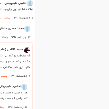
افشین علیپوریانی
سل
ترانه فقط تو اون چارچوب د
پسند
17 اردیبهشت 1391
بر
محمد حسین سلطان 
پسند
17 اردیبهشت 1391
محمد کاظمی (سام)
که مخاطب رو آزاد می ذا
درک می کنه اما هوای پست
شاید این شعر مخاطب خاص
پسند
17 اردیبهشت 1391
افشین علیپوریان
ها رو خیلی دوست دارم.
کنه. راهی که خودم رفت
پسند
17 اردیبهشت 1391