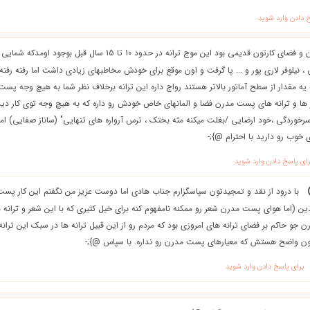
 دادن وارد شوید
سلام زبان و فضای کارتون قدیمی بود این موج ترانه در حدود 10 تا 5
ما گلرویی ، نیلوفر لاری پور و ... پا گرفت و اون موقع برای خودش مخاطبهای زیادی داشت اما رفته رفته
 یه مقدار از سطح آماتور بالاتر هستند رواج داره این ترانه برخلاف نظر شما به هیچ وجه 
 و ترانه های پست مدرن فضا و المانهای خاص خودش رو داره که به هیچ وجه توی کار دید
سرخوردگی ،خود ارضایی /بغلت میکنه مثه بختک ، ترس آرواره های تنهایی" (ساناز صفایی) ا
 خوب رو دارید با احترام @};-
رای پاسخ دادن وارد شوید
با درود از نقد و تمجیدتون سپاسگزارم جناب هادی اما دوست عزیز من نگفتم این کار پ
ن (اما هوای پست مدرن شعر رو ممکنه نامفهوم کنه برای خیل کثیری که با این شعر و تران
جو حاکم بر فضای ترانه های امروزی بود که مردم رو از این قبیل ترانه ها در سبک این ترانه 
ن واضح هستش که معیارهای پست مدرن رو نداره. با سپاس @};-
برای پاسخ دادن وارد شوید