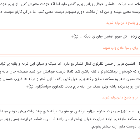
ام سام ترانت مطمئنن حرفای زیادی برای گفتن داره اما اگه خودت معنیش کنی. تو برای خود
رست معنی میشه و من که از ملاکت دورم نمیتونم درست معنی کنم. اما در کل کارتو دوست د
ای پاسخ دادن وارد شوید
زاده
کل حرفو افشین جان زد دیگه.... @};-
برای پاسخ دادن وارد شوید
افشین عزیز از حسن نظرتون کمال تشکر رو دارم. اما سبک و سیاق این ترانه و بقیه ی ت
ره که خودشون برداشتشونو داشته باشن شما کاملا درست فرمایش می کنید همیشه جان مایه ی
 مدرن شعر رو ممکنه نامفهوم کنه برای خیل کثیری که با این شعر و ترانه ها غریب هستن و ا
 رو پذیرنده باشه ولی سبک من اینه بازم بابت نقدتون سپاسگزارم. @};-
برای پاسخ دادن وارد شوید
ی
سام عزیز من بهت احترام میزارم ترانه ی تو منو یاد ترانه های چند وقت پیش خودم میندازه
 ممکنه سابقه ی ترانه سراییت خیلی بیشتر از من باشه اما من مطمئنم در اینده بسیار بهتر
م. دوست دارم ازت بیشتر بخونم.