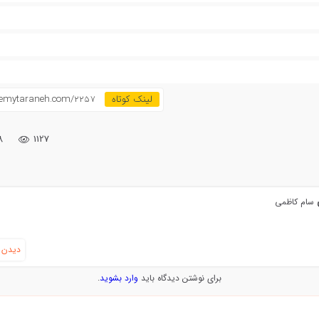
demytaraneh.com/2257
۸
1127
ی
سام کاظمی
دیدن ه
برای نوشتن دیدگاه باید
وارد بشوید
.