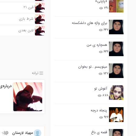
«پاپتی»
قرن ۲۱
۷۹۱
شرط بازی
برای واژه های دلشکسته
۶۴۷
لاین بعدی
همچاره ی من
۶۳۶
مینویسم ..تو بخوان
ترانه
۷۲۷
درباره‌
آغوش تو
۸۷۸
پنجاه درجه
۹۲۶
قصه ی باغ
مهیاد لارستان
@};-