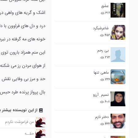
عشق
اشک و گریه های واهی در 
۳۱۹
درد و دل های فراوون با دل
شاعرشبگرد
۴۵۲
خونه های مه گرفته در نبرد
بی رحم
این منم همزاد بارون توی 
۲۷۲
از هوای مردن رز می شکنه
ماهی تنها
حد و مرز بی وفایی نقش ی
۲۳۶
بال پرواز پرنده طرد حبس
نسیم ِ آرزو
۶۰۸
از این نویسنده بیشتر ب
دختر نازم
من فراموشت نکردم
۴۳۲
حقــه