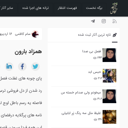
برگه نخست
فهرست انتظار
ترانه های اجرا شده
سایر آثار ک
رفتن
به
محتوا
سام کاظمی
16 اردیبهشت 1391
تازه ترین آثار ثبت شده
همزاد بارون
فصل بی صدا
۲۴۳
حبس ابد
پای چوبه های غفلت فصل 
۲۱۶
رد شدن از دل فروشی ترس
میخونم ولی صدام خسته س
۳۰۶
فاصله یه رسم باطل اوج 
غلیظ مثل سه رنگ پَرِ ابابیلی
نامه های پرگلایه درفضای
۲۴۱
این همه فردا سرودن قصه 