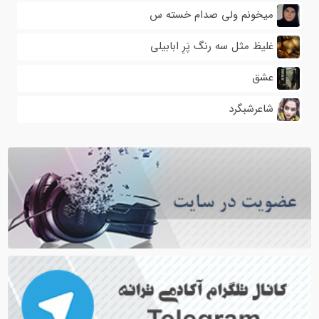
میخونم ولی صدام خسته س
غلیظ مثل سه رنگ پَرِ ابابیلی
عشق
شاعرشبگرد