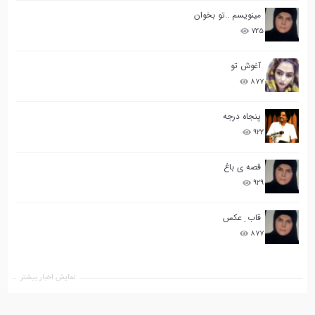
مینویسم ..تو بخوان
۷۲۵
آغوش تو
۸۷۷
پنجاه درجه
۹۲۲
قصه ی باغ
۹۲۹
قاب ِ عکس
۸۷۷
نمایش اخبار بیشتر