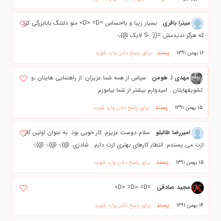
میترا باقری
بسیار زیبا و بااحساس =D> =D> منو دلتنگ بابابزرگی کرد
که هرگز ندیدمش =(( :-S لایک @};-
پسند
16 بهمن 1391
برای پاسخ دادن وارد شوید
مهدي ا. هومن
سپاس از همه شما عزيزان .از راهنمايي هايتان ،و
تشويقهايتان . اميدوارم بيشتر از شما بياموزم
پسند
15 بهمن 1391
برای پاسخ دادن وارد شوید
امیررضا طالبلو
سلام دوست عزیزم. کار خوبی بود. به عنوان اولین کار
ازت می پسندم. انتظار کارهای بهتری ازت دارم . شادزی. @};- @};- @};-
پسند
15 بهمن 1391
برای پاسخ دادن وارد شوید
مجید صادقی
=D> =D> =D>
پسند
14 بهمن 1391
برای پاسخ دادن وارد شوید