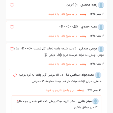
زهره محمدی
:-) آفرین
پسند
14 بهمن 1391
برای پاسخ دادن وارد شوید
سمیه احمدی
@};- =D> =D>
پسند
14 بهمن 1391
برای پاسخ دادن وارد شوید
موسی صادقی
لالایی شبانه واسه نجات گل نیست =D> =D> سلام
خوش اومدی به ترانه دوست عزیز @};- لایکی @};-
پسند
14 بهمن 1391
برای پاسخ دادن وارد شوید
محمدجواد اسماعیل نیا
دم اقا موسی گرم واقعا یه کوه روحیه
هستی خیلی ازشخصیتت خوشم اومده معلومه که بامرامی
پسند
14 بهمن 1391
برای پاسخ دادن وارد شوید
میترا باقری
منم تایید میکنم.یعنی فک کنم همه ی بچه های
آکادمی موافق باشن