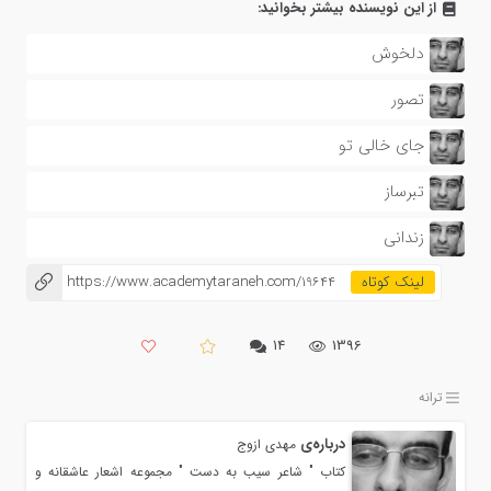
از این نویسنده بیشتر بخوانید:
دلخوش
تصور
جای خالی تو
تبرساز
زندانی
https://www.academytaraneh.com/19644
۱۴
1396
ترانه
درباره‌ی
مهدي ازوج
كتاب " شاعر سيب به دست " مجموعه اشعار عاشقانه و