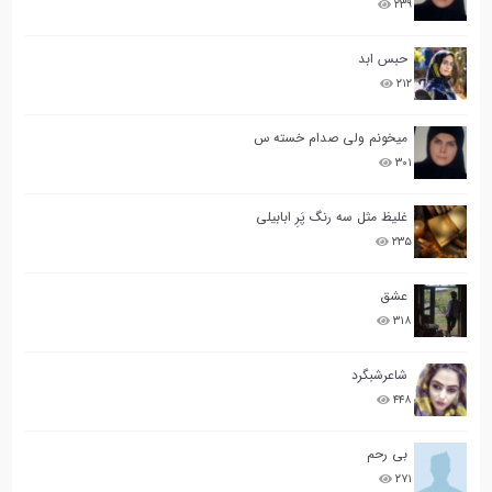
۲۳۹
حبس ابد
۲۱۲
میخونم ولی صدام خسته س
۳۰۱
غلیظ مثل سه رنگ پَرِ ابابیلی
۲۳۵
عشق
۳۱۸
شاعرشبگرد
۴۴۸
بی رحم
۲۷۱