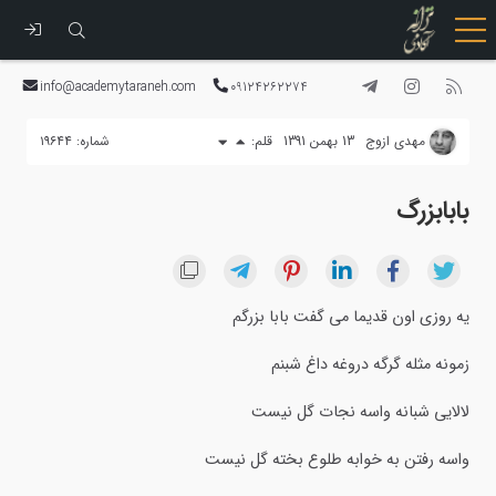
رفتن
به
info@academytaraneh.com
09124262274
محتوا
مهدي ازوج
13 بهمن 1391
قلم:
شماره: ۱۹۶۴۴
بابابزرگ
یه روزی اون قدیما می گفت بابا بزرگم
زمونه مثله گرگه دروغه داغ شبنم
لالایی شبانه واسه نجات گل نیست
واسه رفتن به خوابه طلوع بخته گل نیست