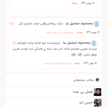
پسند
16 بهمن 1391
محمدجواد اسماعیل نیا
درکت روبالاببر.وقتی خواب تصمیم نگیر
پسند
14 بهمن 1391
برای پاسخ دادن وارد شوید
محمدجواد اسماعیل نیا
عزیزشرمنده اینو اشتباه واسه تونوشتم
شرمنده هرچی خواستم خذف کنم نشد.ترانه ی قشنگی ازت خوندم افرین
موفق باشی. @};- @};-
پسند
14 بهمن 1391
برای پاسخ دادن وارد شوید
مطالب پیشنهادی
فصل بی صدا
حبس ابد