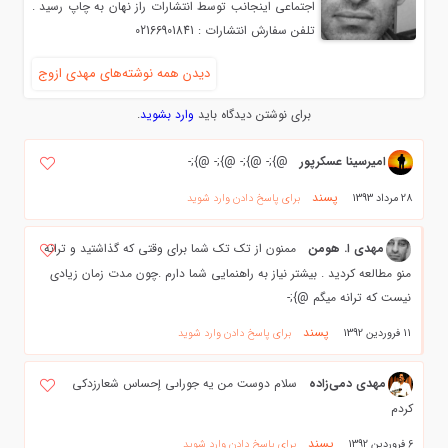
اجتماعي اينجانب توسط انتشارات راز نهان به چاپ رسيد .
تلفن سفارش انتشارات : 02166901841
دیدن همه نوشته‌های مهدي ازوج
برای نوشتن دیدگاه باید
وارد بشوید
.
امیرسینا عسکرپور
@};- @};- @};- @};-
پسند
28 مرداد 1393
برای پاسخ دادن وارد شوید
مهدي ا. هومن
ممنون از تک تک شما برای وقتی که گذاشتید و ترانه
منو مطالعه کردید . بیشتر نیاز به راهنمایی شما دارم .چون مدت زمان زیادی
نیست که ترانه میگم @};-
پسند
11 فروردین 1392
برای پاسخ دادن وارد شوید
مهدي دمي‌زاده
سلام دوست من يه جوراىى إحساس شعارزدكي
كردم
پسند
6 فروردین 1392
برای پاسخ دادن وارد شوید