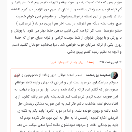
میزنم بس که دلت نسبت به من سرده چقدر تاریکه دنیامون،چشات خورشید و
گم کرده تو بی من راحتی،باشه،من از دنیای تو میرم من آلزایمر می گیرم تا،نشه
یاد تو زنجیرم از این لحظه فراموشی،فراموشی و خاموشم نمی خوام خاطرت
هیچ وقت بشه دیگه هم آغوشم در بیت آخر هم آوردن دو بار ( فراموشی )
حشو متوسط است اگر آنرا هم کمی تغییر بدهی حتما بهتر می شود. با پوزش و
با پوزش و با پوزش فراوان از شما دوست گرامی و ترانه سرای جوان که حتما
روزی یکی از ترانه سرایان خوب خواهی شد . مرا ببخشید خودتان گفتید آمدم
و آنچه به نظرم رسید گفتم پیروز باشی
پسند
26 اردیبهشت 1391
برای پاسخ دادن وارد شوید
سعیده پورمحمد
سلام استاد عراقی عزیز واقعا از حضورتون و قبول
دعوتم سپاسگذارم. در مورد بیت اول و ایرادی که بهش وارده کاملا موافقم
همون طور که گفتم این ترانه واگذار شده و بیت اول رو در ورژن نهایی به
این صورت ادیت کردم: فراموشت کنم شاید،بشه بازم سرِ پاشم کنارت از پا
افتادم،نخواستم عاشقت باشم فکر کنم به این صورت مشکل ریتمش حل
شده باشه و روون خونده بشه. و اما در مورد "نامرد" باید بگم به نکته ی
ظریفی اشاره کردید! راستش تا به حال به این مورد فکر نکرده بودم که
باید رو زنانگی لغات و مردونه نبودنشون دقت کنم! سعی میکنم من بعد
رعایت کنم. تحمل کردم و دیدم شبای ساکتِ سردُ زیباست استاد،موافقم