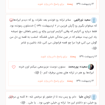
پسند
4 اردیبهشت 1391
برای پاسخ دادن وارد شوید
سعید نوراللهی
سلام ترانه رو خوندم بعد نظرات رو که دیدم ایرادهایی
که میخوام بگیرم رو (آرش فرزین در ۲ اردیبهشت ۱۳۹۱ ) خدمتتون رسونده بود.
فقط درباره ی آلزایمر که وقتی آلزایمر اوردین واژه ی زنجیر باهاش مچ نمیشه
یاد این بیت میفتم که در عین سادگی خیلی قشنگه: امشب به قصه ی دل من
گوش می کنی فردا مرا چو قصه فراموش می کنی شاد باشین و شاعر
@};-
پسند
3 اردیبهشت 1391
برای پاسخ دادن وارد شوید
سعیده پورمحمد
ممنون دوست عزیز،سعی میکنم اون خرده
ایرادها رو هم در ترانه های بعدی برطرف کنم :-) @};-
پسند
4 اردیبهشت 1391
برای پاسخ دادن وارد شوید
آرمان علیا
دلم رو پس بده تا از حضور تو مرخص شه :-x کلمه ی مرخص
رو خیلی دو داشتم این جا. ترانه ی خیلی خوبی بود... یا علی... @};-