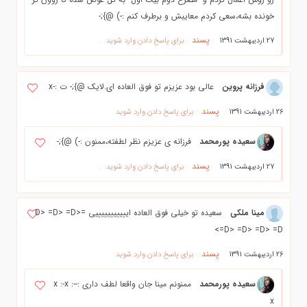
خونده بشه،سعی کردم معایبش و برطرف کنم :-) @};-
پسند
27 اردیبهشت 1391
برای پاسخ دادن وارد شوید
فرزانه پروین
عالی بود عزیزم تو فوق العاده ای.لایک @};- ت :-x
پسند
26 اردیبهشت 1391
برای پاسخ دادن وارد شوید
سعیده پورمحمد
فرزانه ی عزیزم نظر لطفته،ممنون :-) @};-
پسند
27 اردیبهشت 1391
برای پاسخ دادن وارد شوید
مینا ملکی
سعیده تو خیلی فوق العاده ایییییییییییی =D> =D> =D>
=D> =D> =D> =D>
پسند
26 اردیبهشت 1391
برای پاسخ دادن وارد شوید
سعیده پورمحمد
ممنونم مینا جان واقعا لطف داری :-x :-x :-
x