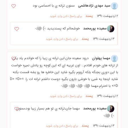
سید مهدی نژادهاشمی
ممنون ترانه ی با احساسی بود
پسند
2 اردیبهشت 1391
برای پاسخ دادن وارد شوید
سعیده پورمحمد
خوشحالم که پسندیدید :-) @};-
پسند
3 اردیبهشت 1391
برای پاسخ دادن وارد شوید
مهسا پهلوان
درود سعیده جان.این ترانه ی زیبا را که خواندم یاد یکی
از ترانه های خودم افتادم... اون غریبه ای که این کوچه رو یادش نمیره خواست
با این دوری بجنگه بلکه آرووم بگیره شاید این خاطره ها رو بشه قسمت بکنه
شاید اینجا یه شبی با خوشی بارون بگیره دوست داشتم ترانه ات را. =D> =D>
=D> با احترام.مهسا @};- @};- @};- @};-
پسند
2 اردیبهشت 1391
برای پاسخ دادن وارد شوید
سعیده پورمحمد
مهسا جان،ترانه ی تو هم بسیار زیبا بود،ممنون
:-) @};-
پسند
3 اردیبهشت 1391
برای پاسخ دادن وارد شوید