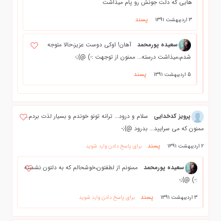
هايي كه دلت جونش رو پام ميذاشت
پسند
3 اردیبهشت 1391
سعیده پورمحمد
آهان! اوکی دوست عزیز،حالا متوجه
شدم،میذاشت درسته... ممنون از توجهت :-) @};-
پسند
5 اردیبهشت 1391
پرویز کدخدایی
سلام و درود... ترانه تونو خوندم و بسیار لذت بردم...
ممنون که می سرایید... بدرود @};-
پسند
2 اردیبهشت 1391
برای پاسخ دادن وارد شوید
سعیده پورمحمد
ممنونم از لطفتون،خوشحالم که به دلتون نشسته
:-) @};-
پسند
3 اردیبهشت 1391
برای پاسخ دادن وارد شوید