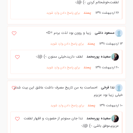
لطفت،خوشحالم کردی :-) @};-
پسند
26 اردیبهشت 1391
برای پاسخ دادن وارد شوید
مسعود داشی
زیبا و روون بود لذت بردم =D>
پسند
13 اردیبهشت 1391
برای پاسخ دادن وارد شوید
سعیده پورمحمد
لطف دارید،خیلی ممنون :-) @};-
پسند
20 اردیبهشت 1391
برای پاسخ دادن وارد شوید
ندا فرخی
احساست به من تاریخ مصرف داشت عاشق این بیت شدم
خیلی زیبا بود عزیزم
پسند
10 اردیبهشت 1391
برای پاسخ دادن وارد شوید
سعیده پورمحمد
ندا جان ممنونم از حضورت و اظهار لطفت
عزیزم،موفق باشی :-) @};-