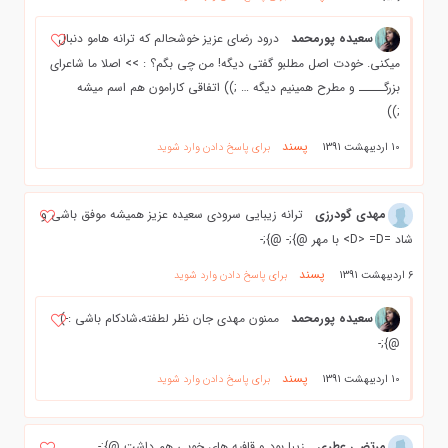
سعیده پورمحمد
درود رضای عزیز خوشحالم که ترانه هامو دنبال
میکنی. خودت اصل مطلبو گفتی دیگه! من چی بگم؟ : >> اصلا ما شاعرای
بزرگـــــ و مطرح همینیم دیگه … ;)) اتفاقی کارامون هم اسم میشه
;))
پسند
10 اردیبهشت 1391
برای پاسخ دادن وارد شوید
مهدی گودرزی
ترانه زیبایی سرودی سعیده عزیز همیشه موفق باشی و
شاد =D> =D> با مهر @};- @};-
پسند
6 اردیبهشت 1391
برای پاسخ دادن وارد شوید
سعیده پورمحمد
ممنون مهدی جان نظر لطفته،شادکام باشی :-)
@};-
پسند
10 اردیبهشت 1391
برای پاسخ دادن وارد شوید
مرتضی عطری
زیبا بود و قافیه های خوبی هم داشت @};-