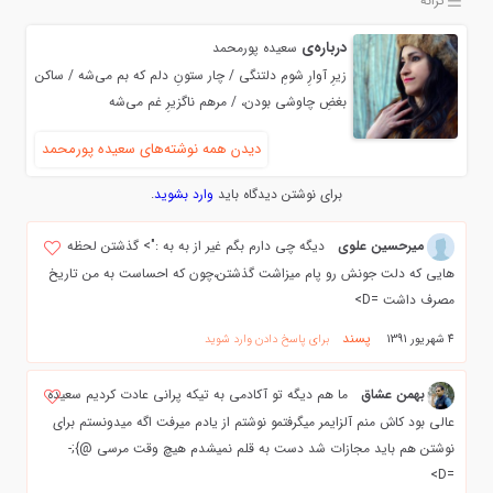
ترانه
درباره‌ی
سعیده پورمحمد
زیرِ آوارِ شومِ دلتنگی / چار ستونِ دلم که بم می‌شه / ساکن
بغضِ چاوشی بودن، / مرهم ناگزیرِ غم می‌شه
دیدن همه نوشته‌های سعیده پورمحمد
برای نوشتن دیدگاه باید
وارد بشوید
.
میرحسین علوی
دیگه چی دارم بگم غیر از به به :"> گذشتن لحظه
هایی که دلت جونش رو پام میزاشت گذشتن،چون که احساست به من تاریخ
مصرف داشت =D>
پسند
4 شهریور 1391
برای پاسخ دادن وارد شوید
بهمن عشاق
ما هم ديگه تو آكادمي به تيكه پراني عادت كرديم سعيده
عالي بود كاش منم آلزايمر ميگرفتمو نوشتم از يادم ميرفت اگه ميدونستم براي
نوشتن هم بايد مجازات شد دست به قلم نميشدم هيچ وقت مرسي @};-
=D>