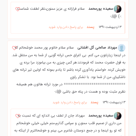
سعیده پورمحمد
سلام فرازانه ی عزیز ممنون،نظر لطفت شماست
:-) @};-
پسند
3 اردیبهشت 1391
برای پاسخ دادن وارد شوید
مهرداد صالحی گل افشانی
سلام سلام خانوم پور محمد خوشحالم که
در اینجا زیارتتون می کنم. بی اغراق حس ترانه گویی از شما به من منتقل شد.
به قول حضرت محمد که فرمودند:هر کس چیزی به من بیاموزد مرا برده ی
خویش کرده. خواستم یادآوری کرده باشم تا یادم بمونه که اولین تیر ترانه های
ناشکیبای من از شما بود. با تشکر راوی
============================= در مورد ترانه هاتون هم همیشه
نظرم مثبت بوده و هست در پناه حق باشی @};-
پسند
3 اردیبهشت 1391
برای پاسخ دادن وارد شوید
سعیده پورمحمد
مهرداد جان از لطف بی اندازه ای که نسبت به
من داری از صمیم قلب ممنون و سپاس گذارم،منم خیلی خیلی خوشحالم
که تو رو اینجا و در جمع دوستان شاعرم می بینم و خوشحالترم از اینکه به