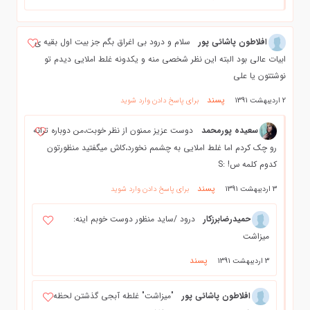
افلاطون پاشائي پور
سلام و درود بي اغراق بگم جز بيت اول بقيه ي
ابيات عالي بود البته اين نظر شخصي منه و يكدونه غلط املايي ديدم تو
نوشتتون يا علي
پسند
2 اردیبهشت 1391
برای پاسخ دادن وارد شوید
سعیده پورمحمد
دوست عزیز ممنون از نظر خوبت،من دوباره ترانه
رو چک کردم اما غلط املایی به چشمم نخورد،کاش میگفتید منظورتون
کدوم کلمه س! :S
پسند
3 اردیبهشت 1391
برای پاسخ دادن وارد شوید
حميدرضابرزكار
درود /ساید منظور دوست خوبم اینه:
میزاشت
پسند
3 اردیبهشت 1391
افلاطون پاشائي پور
"ميزاشت" غلطه آبجي گذشتن لحظه