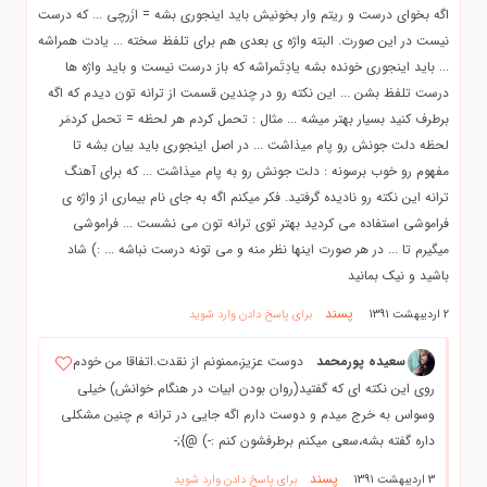
اگه بخوای درست و ریتم وار بخونیش باید اینجوری بشه = ازَرچی ... که درست
نیست در این صورت. البته واژه ی بعدی هم برای تلفظ سخته ... یادت همراشه
... باید اینجوری خونده بشه یادِتَمراشه که باز درست نیست و باید واژه ها
درست تلفظ بشن ... این نکته رو در چندین قسمت از ترانه تون دیدم که اگه
برطرف کنید بسیار بهتر میشه ... مثال : تحمل کردم هر لحظه = تحمل کردمَر
لحظه دلت جونش رو پام میذاشت ... در اصل اینجوری باید بیان بشه تا
مفهوم رو خوب برسونه : دلت جونش رو به پام میذاشت ... که برای آهنگ
ترانه این نکته رو نادیده گرفتید. فکر میکنم اگه به جای نام بیماری از واژه ی
فراموشی استفاده می کردید بهتر توی ترانه تون می نشست ... فراموشی
میگیرم تا ... در هر صورت اینها نظر منه و می تونه درست نباشه ... :) شاد
باشید و نیک بمانید
پسند
2 اردیبهشت 1391
برای پاسخ دادن وارد شوید
سعیده پورمحمد
دوست عزیز،ممنونم از نقدت.اتفاقا من خودم
روی این نکته ای که گفتید(روان بودن ابیات در هنگام خوانش) خیلی
وسواس به خرج میدم و دوست دارم اگه جایی در ترانه م چنین مشکلی
داره گفته بشه،سعی میکنم برطرفشون کنم :-) @};-
پسند
3 اردیبهشت 1391
برای پاسخ دادن وارد شوید