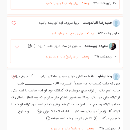
پسند
20 اردیبهشت 1391
برای پاسخ دادن وارد شوید
حمیدرضا اقبالدوست
زیبا سروده اید /پاینده باشید
پسند
8 اردیبهشت 1391
برای پاسخ دادن وارد شوید
سعیده پورمحمد
ممنون دوست عزیز لطف دارید :-) @};-
پسند
10 اردیبهشت 1391
برای پاسخ دادن وارد شوید
رضا ارشلو
واقعا محتوای خیلی خوبی ساختی اینجــا ؛ "دارم یخ میزنم
بس که دلت نسبت به من سرده" آفـــرین =D> __________________ خیلی
جالبه اسم یکی از ترانه های دوستان که گذاشته بود تو این سایت با اسم یکی
از ترانه های من یکی بود!!! همینجور داشتم فکر میکردم که چه اتفاق باحالی که
به این ترانه رسیدم، مـــاجرا جالب تر شد وقتی دیدم اسم این ترانه تو هم با
ترانه "آلــزایمر" من یکی هستش.... >> اصلا ما شاعرای بزرگـــــ و مطرح
همینیم دیگه ... ;)) اتفاقی کارامون هم اسم میشه ;))
پسند
6 اردیبهشت 1391
برای پاسخ دادن وارد شوید