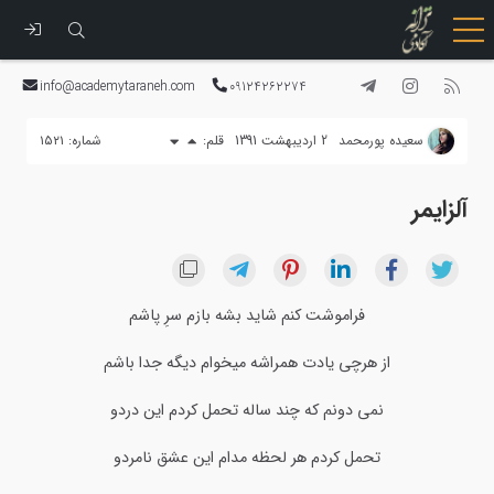
رفتن
به
info@academytaraneh.com
09124262274
محتوا
سعیده پورمحمد
2 اردیبهشت 1391
قلم:
شماره: ۱۵۲۱
آلزایمر
فراموشت کنم شاید بشه بازم سرِ پاشم
از هرچی یادت همراشه میخوام دیگه جدا باشم
نمی دونم که چند ساله تحمل کردم این دردو
تحمل کردم هر لحظه مدام این عشق نامردو