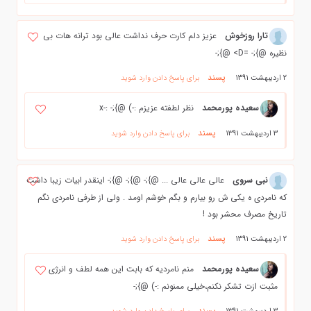
تارا روزخوش
عزیز دلم کارت حرف نداشت عالی بود ترانه هات بی
نظیره @};- =D> @};-
پسند
2 اردیبهشت 1391
برای پاسخ دادن وارد شوید
سعیده پورمحمد
نظر لطفته عزیزم :-) @};- :-x
پسند
3 اردیبهشت 1391
برای پاسخ دادن وارد شوید
نبی سروی
عالی عالی عالی ... @};- @};- @};- اینقدر ابیات زیبا داشت
که نامردی ه یکی ش رو بیارم و بگم خوشم اومد . ولی از طرفی نامردی نگم
تاریخ مصرف محشر بود !
پسند
2 اردیبهشت 1391
برای پاسخ دادن وارد شوید
سعیده پورمحمد
منم نامردیه که بابت این همه لطف و انرژی
مثبت ازت تشکر نکنم،خیلی ممنونم :-) @};-
پسند