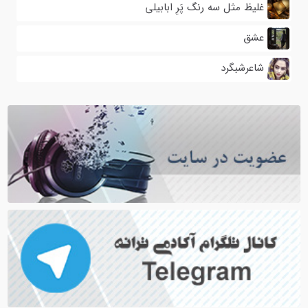
غلیظ مثل سه رنگ پَرِ ابابیلی
عشق
شاعرشبگرد