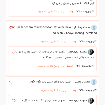
این ترانه :-) ممنون و موفق باشی @};-
پسند
4 اردیبهشت 1391
برای پاسخ دادن وارد شوید
محمددوستدار
man raazi bodam makhsooosan az vajhe haye
jadidesh k booye kohnegi nemidad
پسند
3 اردیبهشت 1391
برای پاسخ دادن وارد شوید
سعیده پورمحمد
محمد جان خوشحالم که راضی بودی و مورد
پسندت واقع شده،ممنونم از حضورت :-) @};-
پسند
4 اردیبهشت 1391
برای پاسخ دادن وارد شوید
محسن نعمتی
خیلی زیبا واقعا بسیار زیبا @};- @};-
پسند
3 اردیبهشت 1391
برای پاسخ دادن وارد شوید
سعیده پورمحمد
ممنون محسن جان،نظر لطفته :-) @};-