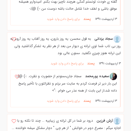
گفته ی خودت تونستم کمکی هرچند ناچیز بهت بکنم. امیدوارم همیشه
موفق باشی و لطف خدا شامل حالت باشه دوست من :-) @};-
پسند
3 اردیبهشت 1391
برای پاسخ دادن وارد شوید
سجاد یزدانی
به قول محسن: یه روز بارون، یه روز آفتاب یه روز آروم یه
روز بی تاب شما توی ترانه ی دیوار من بعد از هر نظر یه تشکر گذاشتید ولی
این ترانه هنوز چیزی نگفتید. ممنون عالی بود
پسند
3 اردیبهشت 1391
برای پاسخ دادن وارد شوید
سعیده پورمحمد
سجاد جان،ممنونم از حضورت و نظرت. :-) @};-
این بار دیر تر فرصت کردم به سایت سر بزنم و نظراتتون با تأخیر پاسخ
داده شد،از این بابت از همه عذر می خوام. :">
پسند
3 اردیبهشت 1391
برای پاسخ دادن وارد شوید
آرش فرزین
درود بر شما در کل ترانه ی زیباییه ... چند تا نکته رو با
اجازه میگم : مصرع دوم در خوانِش " از هر چی " دچار مشکل میشه خواننده ...