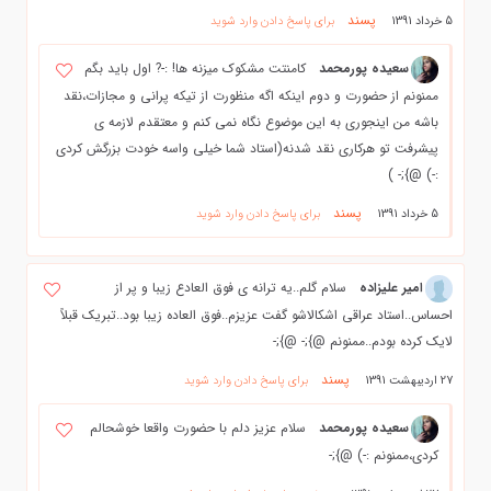
پسند
5 خرداد 1391
برای پاسخ دادن وارد شوید
سعیده پورمحمد
کامنتت مشکوک میزنه ها! :-? اول باید بگم
ممنونم از حضورت و دوم اینکه اگه منظورت از تیکه پرانی و مجازات،نقد
باشه من اینجوری به این موضوع نگاه نمی کنم و معتقدم لازمه ی
پیشرفت تو هرکاری نقد شدنه(استاد شما خیلی واسه خودت بزرگش کردی
:-) @};- )
پسند
5 خرداد 1391
برای پاسخ دادن وارد شوید
امیر علیزاده
سلام گلم..یه ترانه ی فوق العادع زیبا و پر از
احساس..استاد عراقی اشکالاشو گفت عزیزم..فوق العاده زیبا بود..تبریک قبلاً
لایک کرده بودم..ممنونم @};- @};-
پسند
27 اردیبهشت 1391
برای پاسخ دادن وارد شوید
سعیده پورمحمد
سلام عزیز دلم با حضورت واقعا خوشحالم
کردی،ممنونم :-) @};-