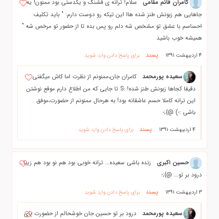
کامران قائم مقامی
سلام! ترانه ی قشنگ و یکدستی بود ممنون! یه
جاهایی هم زبونش طنز شده هاا این تیکه رو دوست دارم: " باید تکلیف
احساسم با عشق تو مشخص شه دلم رو پس بده تا از حضور تو مرخص شه "
همیشه خوب باشید
پسند
4 اردیبهشت 1391
برای پاسخ دادن وارد شوید
سعیده پورمحمد
کامران جان،ممنونم از نظرت اما کاش میگفتی
دقیقا کجاها زبونش طنز شده! :S تا جایی که من اطلاع دارم موقع نوشتن
این ترانه کاملا حسم عاشقانه بود! به هرحال ممنونم از حضورت،موفق
باشی :-) @};-
پسند
4 اردیبهشت 1391
برای پاسخ دادن وارد شوید
حسین اکبری
زنده باشی سعیده... ترانه خوبی بود هم نو بود هم زیبا...
درود بر تو... @};-
پسند
3 اردیبهشت 1391
برای پاسخ دادن وارد شوید
سعیده پورمحمد
درود بر تو حسین جان خوشحالم از حضورت پای