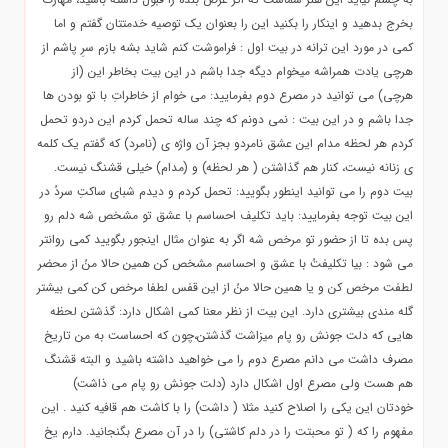
بخرج بدهید و اینکار را بکنید این را بعنوان یک توصیه خدمتتان گفتم و اما
کمی در مورد این ترانه در بیت اول : فراموشت کنم شاید بشه بازم سرِ پاشم از
هرچی یادت همراشه میخوام دیگه جدا باشم در این بیت بخاطر این (از
هرچی) می توانید در مصرع دوم بفرمایید: می خوام از خاطراتِ با تو بودن ها
جدا باشم و در این بیت : نمی دونم که چند ساله تحمل کردم این دردو تحمل
کردم هر لحظه مدام این عشق نامردو بجز آن واژه ی (نامرد) که گفتم یک کلمه
ی زنانه نیست، کنار هم گذاشتن ( هر لحظه) و (مدام) خیلی قشنگ نیست.
بیت دوم را می توانید اینطور بگویید: تحمل کردم و دیدم شبای ساکتِ سردُ در
این بیت توجه بفرمایید: باید تکلیف احساسم با عشق تو مشخص شه دلم رو
پس بده تا از حضور تو مرخص شه اگر به عنوان مثال اینجور بگویید کمی روانتر
می شود : بیا تکلیفتُ با عشق و احساسم مشخص کن همین حالا منُ از محضر
لطفت مرخص کن و یا همین حالا منُ از این قفس لطفا مرخص کن کمی بیشتر
گله مندی بیشتری دارد. این بیت از نظر معنا کمی اشکال دارد: گذشتن لحظه
هایی که دلت جونش رو پام میزاشت گذشتن،چون که احساست به من تاریخ
مصرف داشت می دانم مصرع دوم را می خواهید داشته باشید و البته قشنگ
هم هست ولی مصرع اول اشکال دارد (دلت جونش رو پام می ذاشت)
خودتان این یکی را اصلاح کنید مثلا ( داشت) را با کاشت هم قافیه کنید . این
مفهوم را که ( تو محبتت را در دلم کاشتی) را در آن مصرع بگنجانید. دارم یخ