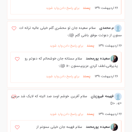
پسند
26 اردیبهشت 1391
برای پاسخ دادن وارد شوید
م.محمدی
سلام سعیده جان تو محشری گلم خیلی عالیه ترانه ات
ممنون از دعوتت موفق باشی گلم @};-
پسند
26 اردیبهشت 1391
برای پاسخ دادن وارد شوید
سعیده پورمحمد
سلام مستانه جان خوشحالم که دعوتم رو
پذیرفتی،لطف کردی عزیزم،ممنون :-x @};-
پسند
26 اردیبهشت 1391
برای پاسخ دادن وارد شوید
فهيمه فيروزيان
سلام آفرين. خوشم اومد صد البته كه لايك شد مرسي
=D> :-x
پسند
26 اردیبهشت 1391
برای پاسخ دادن وارد شوید
سعیده پورمحمد
سلام فهیمه جان خیلی ممنونم از