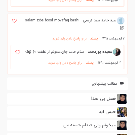
3 اردیبهشت 1391
برای پاسخ دادن وارد شوید
سید حامد سید کریمی
salam ziba bood movafaq bashi
@};-
پسند
2 اردیبهشت 1391
برای پاسخ دادن وارد شوید
سعیده پورمحمد
سلام حامد جان،ممنونم از لطفت :-) @};-
پسند
3 اردیبهشت 1391
برای پاسخ دادن وارد شوید
مطالب پیشنهادی
فصل بی صدا
حبس ابد
میخونم ولی صدام خسته س