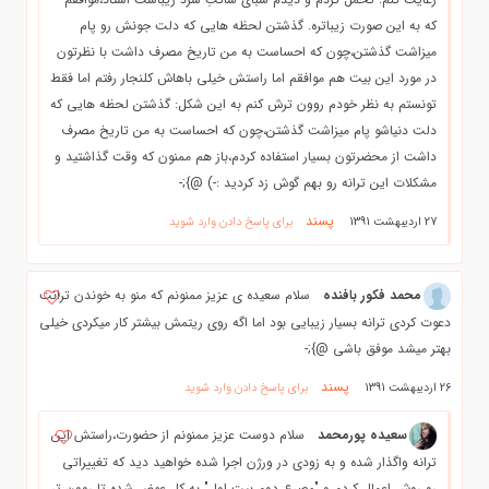
که به این صورت زیباتره. گذشتن لحظه هایی که دلت جونش رو پام
میزاشت گذشتن،چون که احساست به من تاریخ مصرف داشت با نظرتون
در مورد این بیت هم موافقم اما راستش خیلی باهاش کلنجار رفتم اما فقط
تونستم به نظر خودم روون ترش کنم به این شکل: گذشتن لحظه هایی که
دلت دنیاشو پام میزاشت گذشتن،چون که احساست به من تاریخ مصرف
داشت از محضرتون بسیار استفاده کردم،باز هم ممنون که وقت گذاشتید و
مشکلات این ترانه رو بهم گوش زد کردید :-) @};-
پسند
27 اردیبهشت 1391
برای پاسخ دادن وارد شوید
محمد فكور بافنده
سلام سعيده ي عزيز ممنونم كه منو به خوندن ترانت
دعوت كردي ترانه بسيار زيبايي بود اما اگه روي ريتمش بيشتر كار ميكردي خيلي
بهتر ميشد موفق باشي @};-
پسند
26 اردیبهشت 1391
برای پاسخ دادن وارد شوید
سعیده پورمحمد
سلام دوست عزیز ممنونم از حضورت،راستش این
ترانه واگذار شده و به زودی در ورژن اجرا شده خواهید دید که تغییراتی
رو روش اعمال کردم و "مصرع دوم بیت اول" به کل عوض شده تا روون تر