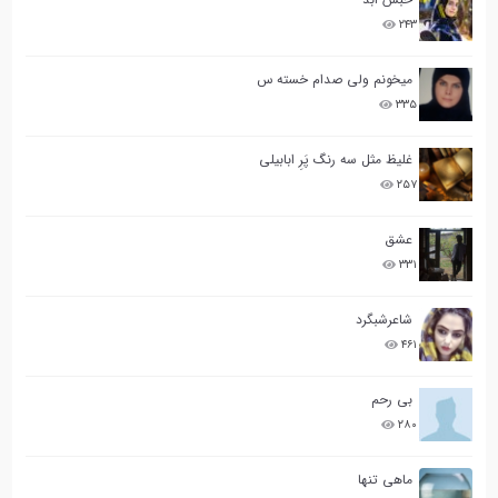
۲۴۳
میخونم ولی صدام خسته س
۳۳۵
غلیظ مثل سه رنگ پَرِ ابابیلی
۲۵۷
عشق
۳۳۱
شاعرشبگرد
۴۶۱
بی رحم
۲۸۰
ماهی تنها