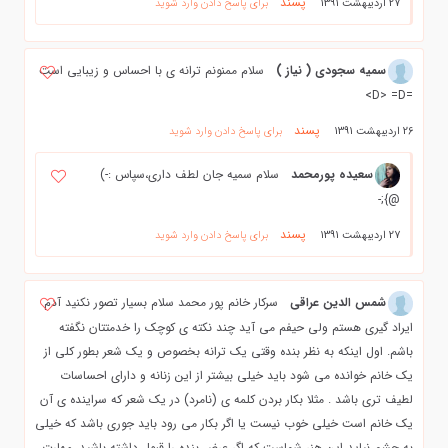
پسند
27 اردیبهشت 1391
برای پاسخ دادن وارد شوید
سمیه سجودی ( نیاز )
سلام ممنونم ترانه ی با احساس و زیبایی است
=D> =D>
پسند
26 اردیبهشت 1391
برای پاسخ دادن وارد شوید
سعیده پورمحمد
سلام سمیه جان لطف داری،سپاس :-)
@};-
پسند
27 اردیبهشت 1391
برای پاسخ دادن وارد شوید
شمس الدین عراقی
سرکار خانم پور محمد سلام بسیار تصور نکنید آدم
ایراد گیری هستم ولی حیفم می آید چند نکته ی کوچک را خدمتتان نگفته
باشم. اول اینکه به نظر بنده وقتی یک ترانه بخصوص و یک شعر بطور کلی از
یک خانم خوانده می شود باید خیلی بیشتر از این زنانه و دارای احساسات
لطیف تری باشد . مثلا بکار بردن کلمه ی (نامرد) در یک شعر که سراینده ی آن
یک خانم است خیلی خوب نیست یا اگر بکار می رود باید جوری باشد که خیلی
به چشم نیاید این هنر شماست که اگر عرض بنده را قبول داشته باشید، مهارت