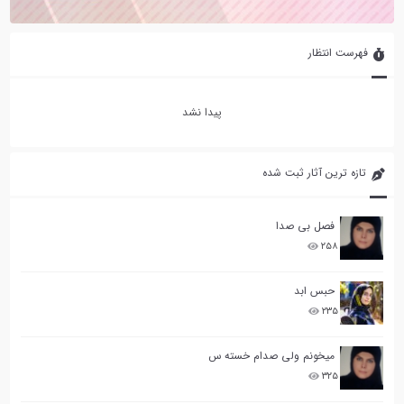
فهرست انتظار
پیدا نشد
تازه ترین آثار ثبت شده
فصل بی صدا
۲۵۸
حبس ابد
۲۳۵
میخونم ولی صدام خسته س
۳۲۵