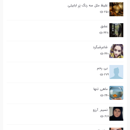
غلیظ مثل سه رنگ پَرِ ابابیلی
۲۵۱
عشق
۳۲۸
شاعرشبگرد
۴۶۰
بی رحم
۲۷۹
ماهی تنها
۲۴۰
نسیم ِ آرزو
۶۱۷