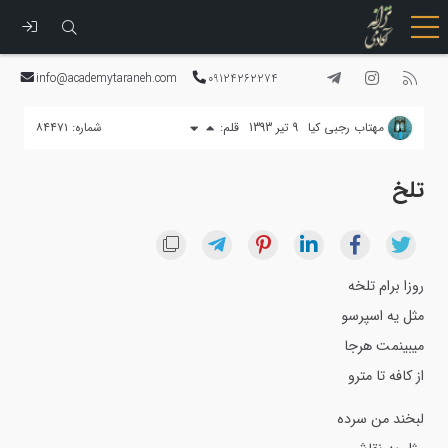
رفتن
به
info@academytaraneh.com
09124262274
محتوا
مهتاب رجبي كيا
9 تیر 1393
قلم:
شماره: ۸۴۴۷۱
تلخ
روزا برام تلخه
مثل یه اسپرسو
میبینمت هرجا
از کافه تا مترو
لبخند من سرده