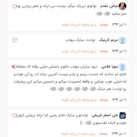
عباس مقدم
تولتونو تبریک میگم دوست من ترانه و شعر زیبایی بود
سبز بمانید @};- @};-
پسند
11 تیر 1393
برای پاسخ دادن وارد شوید
مریم آذرنیک
تولدت مبارک مهتاب
پسند
11 تیر 1393
برای پاسخ دادن وارد شوید
مهیا غلامی
درود بیکران مهتاب خانوم راستش خیلی وقته که مشغله ها
اجازه ام ندادند که خدمت برسم و یادم نیست آخرین ترانه ات رو کی خوندم
اما خیلی خوب نوشتی و واقعا تحسینت میکنم و تحسین میکنم این پیشرفت
رو تولدت هم مبارک @};- @};- @};- @};- @};- @};-
پسند
11 تیر 1393
برای پاسخ دادن وارد شوید
علی اصغر شریفی
تولدتون مبارک خانم رجبی کیا ترانه زیبایی ازتون
خوندم لایک تقدیمتون @};- :-)
پسند
10 تیر 1393
برای پاسخ دادن وارد شوید