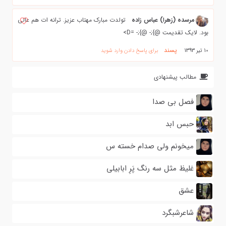
مرسده (زهرا) عباس زاده
تولدت مبارک مهتاب عزیز. ترانه ات هم عالی
بود. لایک تقدیمت @};- @};- =D>
پسند
10 تیر 1393
برای پاسخ دادن وارد شوید
مطالب پیشنهادی
فصل بی صدا
حبس ابد
میخونم ولی صدام خسته س
غلیظ مثل سه رنگ پَرِ ابابیلی
عشق
شاعرشبگرد