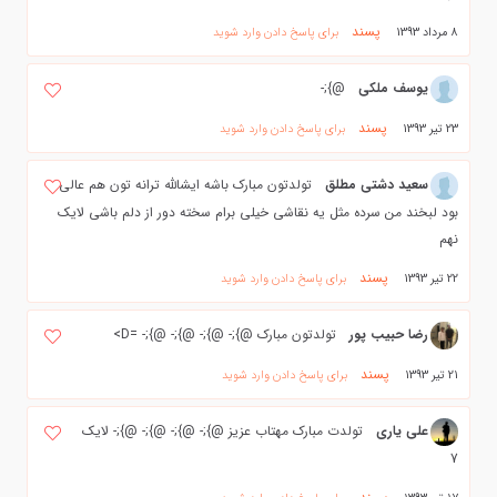
پسند
8 مرداد 1393
برای پاسخ دادن وارد شوید
یوسف ملکی
@};-
پسند
23 تیر 1393
برای پاسخ دادن وارد شوید
سعید دشتی مطلق
تولدتون مبارک باشه ایشالله ترانه تون هم عالی
بود لبخند من سرده مثل یه نقاشی خیلی برام سخته دور از دلم باشی لایک
نهم
پسند
22 تیر 1393
برای پاسخ دادن وارد شوید
رضا حبیب پور
تولدتون مبارک @};- @};- @};- @};- =D>
پسند
21 تیر 1393
برای پاسخ دادن وارد شوید
علی یاری
تولدت مبارک مهتاب عزیز @};- @};- @};- @};- لایک
7