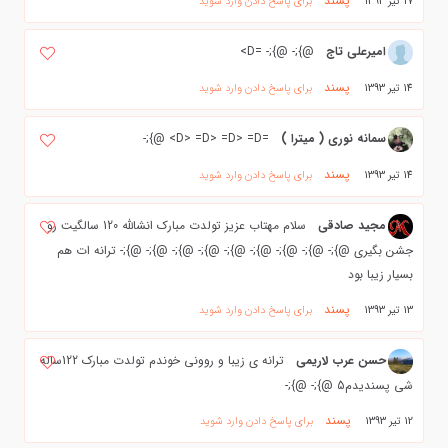
پسند
17 تیر 1393
برای پاسخ دادن وارد شوید
امیرعلی تاج
@};- @};- =D>
پسند
14 تیر 1393
برای پاسخ دادن وارد شوید
سمانه نوری‌ ( ميترا )
=D> =D> =D> =D> @};-
پسند
14 تیر 1393
برای پاسخ دادن وارد شوید
مجید صادقی
سلام مهتاب عزيز تولدت مبارك انشالله 120 سالگيت رو
جشن بگيري @};- @};- @};- @};- @};- @};- @};- @};- @};- ترانه ات هم
بسيار زيبا بود
پسند
13 تیر 1393
برای پاسخ دادن وارد شوید
حسن عرب لاریمی
ترانه ی زیبا و روونی خوندم تولدت مبارک 122ساله
شی پسندیدم5 @};- @};-
پسند
12 تیر 1393
برای پاسخ دادن وارد شوید