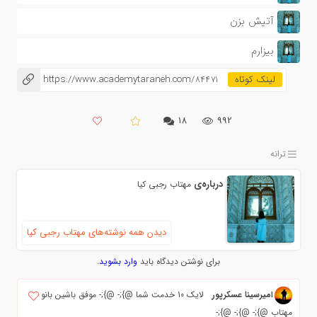
آتیش بزن
بیزارم
https://www.academytaraneh.com/84471
۱۸
992
ترانه
درباره‌ی
مهتاب رجبي كيا
دیدن همه نوشته‌های مهتاب رجبي كيا
برای نوشتن دیدگاه باید
وارد بشوید
.
امیرسینا عسکرپور
لایک 10 خدمت شما @};- @};- موفق باشین بانو
مهتاب @};- @};- @};-