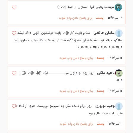
مهتاب رجبي كيا
ممنون از همه اعضا:)
پسند
12 تیر 1393
برای پاسخ دادن وارد شوید
سامان حافظی
سلام بایت کار @};- بابت تولدتون: الهی 100تائیشه
سالگرد میلاد تو----همیشه آرزومه زندگیه شاد تو ببخشید که خیلی محاوره بود
=D> =D> =D> =D> =D> =D>
پسند
12 تیر 1393
برای پاسخ دادن وارد شوید
ناهید ملکی
زیبا بود تولدتون مبــــــــــــارک @};- @};- @};-
=D>
پسند
12 تیر 1393
برای پاسخ دادن وارد شوید
وحید نوروزی
روزا برام تلخه مثل یه اسپرسو میبینمت هرجا از کافه تا
مترو...این بیت عالی بود
پسند
11 تیر 1393
برای پاسخ دادن وارد شوید