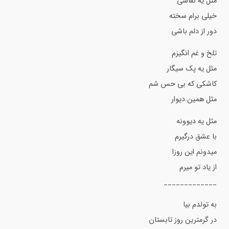
مثل یه نقاشی
خیلی برام سخته
دور از دلم باشی
تلخ و غم انگیزم
مثل یه پک سیگار
کاشکی که بی حس شم
مثل همین دیوار
مثل یه دیوونه
با عشق درگیرم
میدونم این روزا
از یاد تو میرم
_____________
به تولدم بیا
در گرمترین روز تابستان