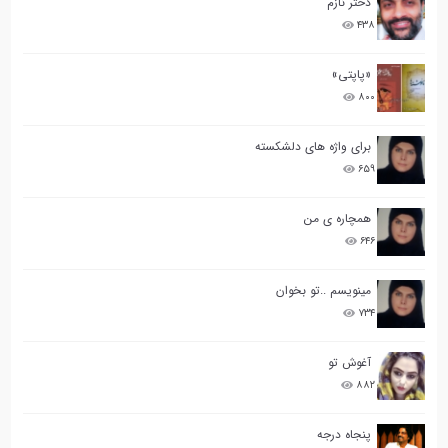
دختر نازم
۴۳۸
«پاپتی»
۸۰۰
برای واژه های دلشکسته
۶۵۹
همچاره ی من
۶۴۶
مینویسم ..تو بخوان
۷۳۴
آغوش تو
۸۸۲
پنجاه درجه