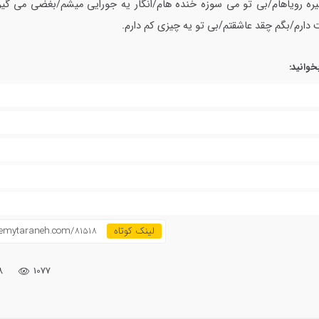
یره رویاهام/بی تو می سوزه خنده هام/انگار یه جورایی میشم/بغضی می گی
 دارم/بگم چقد عاشقتم/بی تو یه چیزی کم دارم.
خوانید:
emytaraneh.com/81518
۸
1077