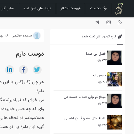
برگه نخست
فهرست انتظار
ترانه های اجرا شده
سایر آثار ک
رفتن
به
محتوا
سعیده حکیمی
28 بهمن 1392
تازه ترین آثار ثبت شده
دوست دارم
فصل بی صدا
۲۳۲
حبس ابد
هر چی (کار)کنی با این د
۲۰۱
دلم/
میخونم ولی صدام خسته س
می خوای که فریادبزنم/بگ
۲۹۴
وای که چه حس خوبیه/در 
همه/موندم تو لحظه هایی 
غلیظ مثل سه رنگ پَرِ ابابیلی
۲۲۶
گیره این دلم/ بی تو همش