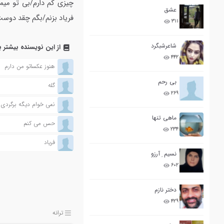
چیزی کم دارم/بی تو میم
عشق
فریاد بزنم/بگم چقد دوست
۳۱۱
شاعرشبگرد
از این نویسنده بیشتر ب
۴۴۲
هنوز عکساتو من دارم
بی رحم
گله
۲۶۹
نمی خوام دیگه برگردی
ماهی تنها
حس می کنم
۲۳۴
فریاد
نسیم ِ آرزو
۶۰۲
دختر نازم
۴۲۹
ترانه