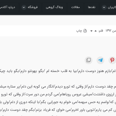
اربران
نقدها
مقالات
وبلاگ گروهی
فروشگاه
درباره آکادم
قلم:
چاپ
لم/بازم هنوز دوست دارم/بیا به قلب خسته ام /بگو بهونتو دارم/بگو باید چیک
م چقد دوست دارم/از وقتی که تورو دیدم/انگار می کوبه این دلم/پر ستاره میش
ارزوی داشتنت/میشی عروس رویاهام/می گردم من دور سرت/از وقتی که تورو
که/واسم یه حس مبهمه/می خوام یه جورایی بگم/با اینکه دوری از دلم/ولی ب
 کم می یارم/تویی باور اخرم/می خوای که فریاد بزنم/بگم چقد دوست دارم/ب