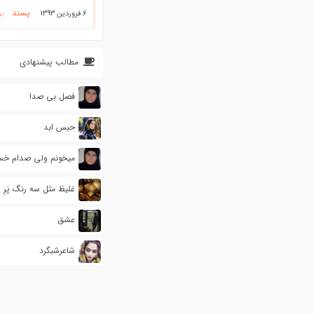
پسند
6 فروردین 1393
بر
مطالب پیشنهادی
فصل بی صدا
حبس ابد
میخونم ولی صدام خ
غلیظ مثل سه رنگ پَرِ ا
عشق
شاعرشبگرد