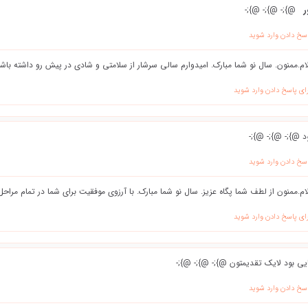
@};- @};- @};-
اسخ دادن وارد شوید
م.ممنون. سال نو شما مبارک. امیدوارم سالی سرشار از سلامتی و شادی در پیش رو داشته باشی
ای پاسخ دادن وارد شوید
 @};- @};- @};-
اسخ دادن وارد شوید
م.ممنون از لطف شما پگاه عزیز. سال نو شما مبارک. با آرزوی موفقیت برای شما در تمام مراحل
ای پاسخ دادن وارد شوید
ایی بود لایک تقدیمتون @};- @};- @};-
اسخ دادن وارد شوید