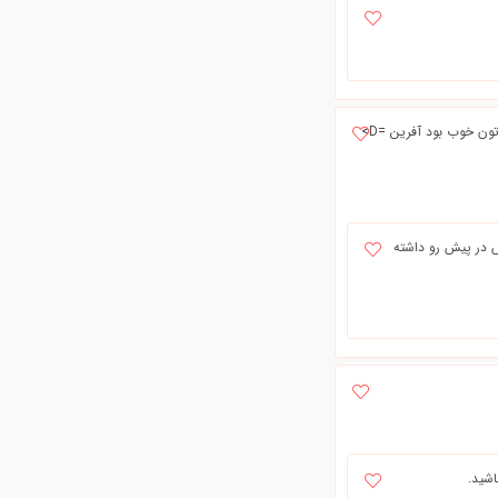
درود بر شما بانو حکیمی @};- @};- @};- حال و هوای کارتون منو یاد کارهای بانو حمیرا :-) کارتون خوب بود آفرین =D>
ش در پیش رو داشته
اشید.