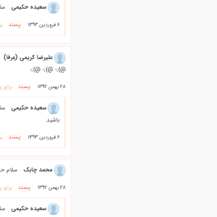
سعیده حکیمی
سلا
پسند
6 فروردین 1393
بر
علیرضا کریمی (عِرفا)
@};- @};- @};-
پسند
28 بهمن 1392
برای پ
سعیده حکیمی
سل
باشید.
پسند
6 فروردین 1393
بر
محمد چابک
سلام حس
پسند
28 بهمن 1392
برای پ
سعیده حکیمی
سل