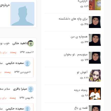
«پاپتی»
درباره‌
۷۸۹
برای واژه های دلشکسته
۶۴۵
همچاره ی من
۶۳۲
ناهید ملکی
خوب بود
پسند
2 اسفند 1392
برای پ
مینویسم ..تو بخوان
۷۲۴
سعیده حکیمی
سلا
پسند
آغوش تو
6 فروردین 1393
بر
۸۷۷
میترا باقری
سلام سعی
پنجاه درجه
۹۱۹
پسند
30 بهمن 1392
برای پ
قصه ی باغ
سعیده حکیمی
سلا