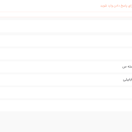
ای پاسخ دادن وارد شوید
سته س
بابیلی