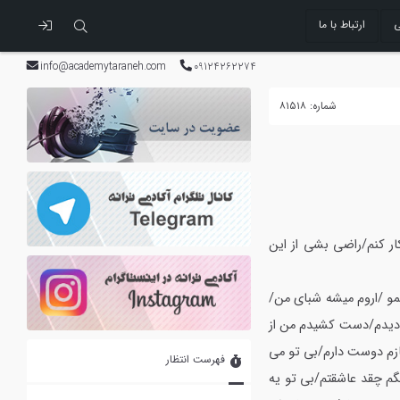
ی
ارتباط با ما
info@academytaraneh.com
09124262274
شماره: ۸۱۵۱۸
ار کنم/راضی بشی از این
مو /اروم میشه شبای من/
 دیدم/دست کشیدم من از
ازم دوست دارم/بی تو می
فهرست انتظار
گم چقد عاشقتم/بی تو یه