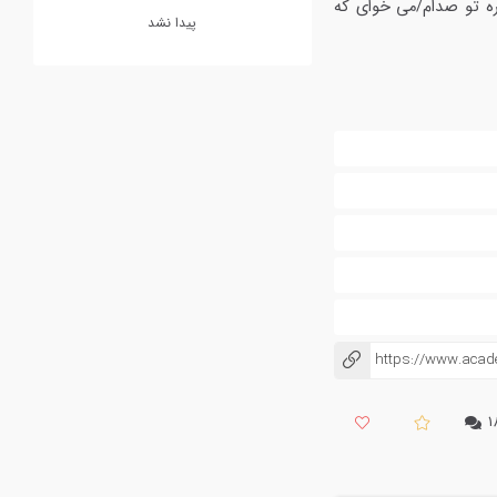
ره تو صدام/می خوای که
پیدا نشد
https://www.acad
کپی شد!
۱