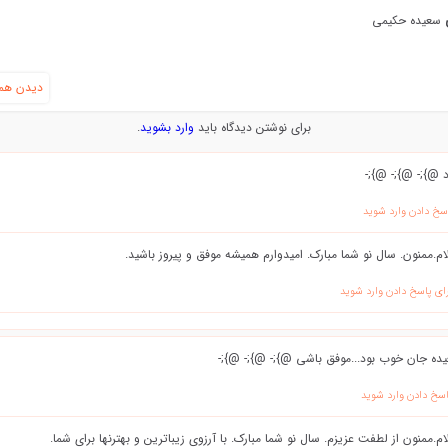
ی
سعیده حکیمی
دیدن همه
برای نوشتن دیدگاه باید
وارد بشوید
.
 @};- @};- @};-
اسخ دادن وارد شوید
م.ممنون. سال نو شما مبارک. امیدوارم همیشه موفق و پیروز باشید.
ای پاسخ دادن وارد شوید
ده جان خوب بود...موفق باشی @};- @};- @};-
اسخ دادن وارد شوید
م.ممنون از لطفت عزیزم. سال نو شما مبارک. با آرزوی زیباترین و بهترنها برای شما.