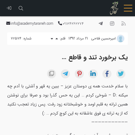
رفتن
به
info@academytaraneh.com
09124262274
محتوا
امیرحسین فلاحی
21 مرداد 1392
قلم:
شماره: ۷۲۵۷۴
یک برخورد تند و قاطع …
با سلام خدمت همه ی دوستان عزیز – ببین یه قهر و آشتی با آدم چه
میکنه :D – شوخی کردم … این یه حس گذرا بود و صرفا برای نوشتن
همین ترانه به قلبم اومد و خوشبختانه زود رفت .پس زیاد تعجب نکنید
که از یه ترانه ی فوق عاشقانه به این کوچ کردم … :)
———————————