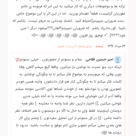
ترانه ها و موضوهات دیگر ی که کار میکنید به این امر که فرموده ی خانم
غفوریان گرامیست قطعا" اهتمام بورزید ..اما در این اثر با این موضوع خاص
..بنده ضرورتی نمیبینم(احتیاط کنید ..اعتمادِ چندانی به حرفم نیست ..بَلکمَم که
نابینا ..کور مادرزاد باشم ..که ضرورتی نمیبینم!!!هان؟؟؟میشود دیگر..! نمی
شود؟؟؟!!!) :"> توفیق روز افزون. @};- @};- @};- @};- @};- =D>
پسند
23 مرداد 1392
برای پاسخ دادن وارد شوید
امیر حسین فلاحی
سلام و ممنونم از حضورتون... خیلی ممنونم از
اینکه دید منو نسبت به نوشتن باز میکنین...واقعا گیج میشم گاهی وقتا
چون وقتی که مینویسم به موضوع فکر میکنم تا به چگونگی نوشتنم. به
کلمات فکر میکنم تا به چگونگی کنار هم قرار دادنشون. واسه همین خودم
تصویری بودن یا نیودنشو بعد از خوندن شماها توی آکادمی متوجه میشم.
واقعا آدم از این شوخیای شما می مونه بخنده یا نه آخه خیلی جدی
شوخی میکنین ;)) اختیار دارین. نظر شما واسه ما محترمه :) نظر همه
دوستان اینچنینه. فقط وای به حال ما اگه دو دوستمون با هم اختلاف نظر
داشته باشن :-)) در کل ممنونم از این تحلیل مفیدتون :) چشم برای کار
های بعدی سعی میکنم تصویر سازی کنم موفق و سلامت باشید. بدرود تا
دوباره ها @};-