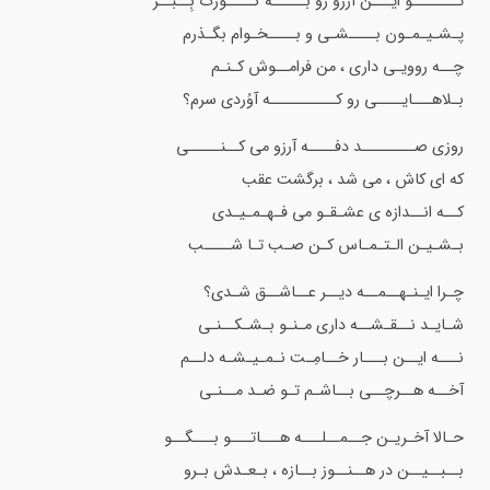
تـــــــو ایـــن آرزو رو بـــــه گــــورت بِــبَــر
پـشـیـمـون بــــشـی و بــــخـوام بگـذرم
چــه روویـی داری ، من فرامــوش کـنـم
بـلاهـــایــــی رو کــــــــــه آوُردی سرم؟
روزی صــــــــد دفــــه آرزو می کــنـــــی
که ای کاش ، می شد ، برگشت عقب
کــه انــدازه ی عشـقـو می فـهـمـیـدی
بـشـیـن الـتـمـاس کـن صـب تـا شــــب
چـرا ایـنـهــمــه دیــر عــاشــق شـدی؟
شـایـد نــقـشــه داری مـنـو بـشـکــنـی
نـــه ایــن بـــار خــامِـت نـمـیـشـه دلــم
آخــه هــرچــی بــاشـم تـو ضـد مــنـی
حـالا آخـریـن جــمــلـــه هـــاتـــو بـــگــو
بــبــیــن در هــنــوز بــازه ، بـعـدش بـرو