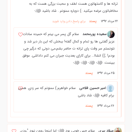
ترانه ها و کامنتهاتون هست لطف و محبت بزرگی هست که به
مخاطباتون عرضه میکنید :) دوباره ممنونم . شاد باشید @};-
پسند
22 مرداد 1392
برای پاسخ دادن وارد شوید
سعیده پورمحمد
سلام گل پسر مي بينم كه حميده سادات
عزيز گفتني ها رو تمام و كمال گفته! ببخش كه اين بار دير شد و
نتونستم سر وقت پاي ترانه ت حاضر بشم،مي دوني كه درگير چي
بودم! ;)) انشاا... براي كاراي بعديت جبران مي كنم داداشي. موفق
ببينمت. @};- @};- @};- @};-
پسند
25 مرداد 1392
امیر حسین فلاحی
سلام خواهرم:) ممنونم که سر زدی. همین
برام کافیه @};- شاد باشی
پسند
26 مرداد 1392
میلاد ببری
سلام حس خوبی بود @};- اما اینجا روون نبود "روزی