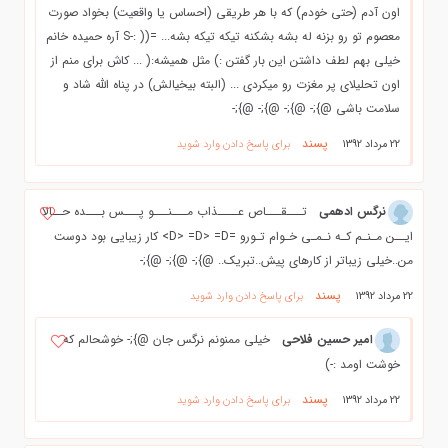
اون آدم (حتی خودم) که با هر طریقی (احساس یا واقعیت) بخواد صورت
معصوم تو رو بزنه له بشه بشکنه تیکه تیکه بشه... =(( :-S آره حمیده خانم
خیلی بهم لطف داشتن این بار گفتن :) مثل همیشه:( ... کاش برای منم از
اون تحلیلای پر مغزت رو میکردی ... (البته بیخیالش) در پناه الله شاد و
سلامت باشی @};- @};- @};- @};-
پسند
22 مرداد 1392
برای پاسخ دادن وارد شوید
نرگس ادهمی
تـــقـــاص عــــذاب مـــنـــو پـــس بـــده حــالا
ایــن مـنـم کـه نـمـی خـوام تـورو =D> =D> =D> کار زیبایی بود دوست
من..خیلی زیباتر از کارهای پیش..تبریک.. @};- @};- @};-
پسند
22 مرداد 1392
برای پاسخ دادن وارد شوید
امیر حسین فلاحی
خیلی ممنونم نرگس جان @};- خوشحالم که
خوشت اومد :-)
پسند
22 مرداد 1392
برای پاسخ دادن وارد شوید