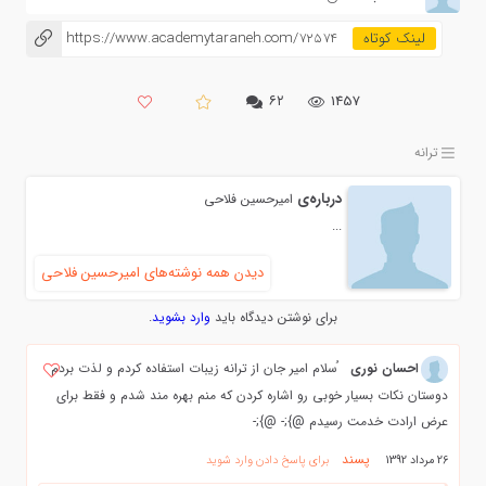
https://www.academytaraneh.com/72574
۶۲
1457
ترانه
درباره‌ی
امیرحسین فلاحی
...
دیدن همه نوشته‌های امیرحسین فلاحی
برای نوشتن دیدگاه باید
وارد بشوید
.
احسان نوری
ُسلام امیر جان از ترانه زیبات استفاده کردم و لذت بردم
دوستان نکات بسیار خوبی رو اشاره کردن که منم بهره مند شدم و فقط برای
عرض ارادت خدمت رسیدم @};- @};-
پسند
26 مرداد 1392
برای پاسخ دادن وارد شوید