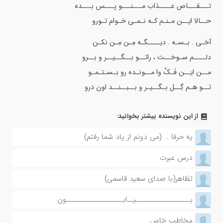
تـــقـــاص عــــذاب مـــنـــو پـــس بـــده
حــالا ایــن مـنـم کـه نـمـی خـوام تـورو
آخـی . بـسـه . دیــــگـه مِـن مِـن نکـن
دلــــم سـوخــت ، راتــو بــگــیــر و بــرو
مــن ایــن فَـکِّ وا مــونـده رو بـسـتـمـو
تــو هـم گِــل بـگــیـر و بــبــنــد اون درو
از این نویسنده بیشتر بخوانید:
یه حرفا … (می دونم از یاد شما رفتم)
درس عبرت
تظاهر(با صدای سعید قاسمی)
بــــــــــــــــــیــابـــــــــــــــــــون
مخاطب خاص