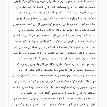
ثابت ترانه هامو بنویسم و درمورد علم وزن عروضی راستش درک پایینی
داشتم اما تلاش من برای پیشرفت چند روزی هست که زیاد شده.دارم
سعی میکنم خیلی از مطالب مفیدی که تو این زمینه خیلی به دردم
میخوره رو بارها و بارها مطالعه کنم.البته هیچ چیز راهنمایی و تدریس
استاد نمیشه:( که خب ما توی شهرای کوچیکمون از این قضیه محرومیم و
جلسات نقد و شعر خوانی رو تاحالا یه بارم از نزدیک ندیدیم... برای
همینم شاید زیاد موفق نشیم توی کار. (استعداد توی هر کسی با یک نفر
دیگه متفاوته شاید اونم توی ما خیلی کمتر باشه) از پیشنهاداتون واقعا
خیلی خیلی ممنونم. فکر میکنم این ایراد وزن برای عجله ای که توی کار
داشتم به وجود اومده.چون چند بار خوندم کارو و به نظرم با کاما گذاشتن
و مکث درست میشد اما این سکتس و از روونی کار کم میکنه و تازه
فهمیدم اینو :) خیلی ممنونم ازتون. @};- من تقریبا اولین بارم بود که
احساسات لطیف رو کنار گذاشتم و با خشونت حرفامو گفتم. بله این
خشونت دوستی شما برای همه ی ما کاملا مشخص شده دیگه ;)) راستش
من اصلا به اینکه ترانم مونولوگه یا تصویری توجهی نمیکنم البته دلیلش
نادونیمه چون وقتی که مینویسم به تمام جوانب کارم توجه ندارم :( فقط
میخوام یه چیزی بنویسم و خالی بشم. (غلط بودن این قضیه برام
مشخصه و میخوام اصلاح بشم) خلاصه خیییییییلی مرسی بخاطر همه ی
انرژی ای که به من دادید. ممنونم از رای :) @};- دعاهای زیبایی که در آخر