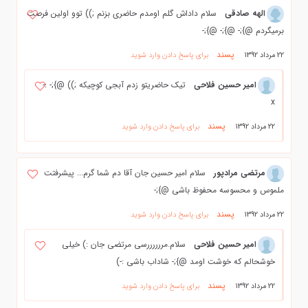
الهه صادقي
سلام داداش گلم اومدم حاضري بزنم ;)) توو اولين فرصت
برميگردم @};- @};- @};-
پسند
22 مرداد 1392
برای پاسخ دادن وارد شوید
امیر حسین فلاحی
تیک حاضریتو زدم آبجی کوچیکه ;)) @};- :-
x
پسند
22 مرداد 1392
برای پاسخ دادن وارد شوید
مرتضی مرادپور
سلام امیر حسین جان آقا دم شما گرم... پیشرفتت
ملموس و محسوسه محفوظ باشی @};-
پسند
22 مرداد 1392
برای پاسخ دادن وارد شوید
امیر حسین فلاحی
سلام.مررررررسی مرتضی جان :) خیلی
خوشحالم که خوشت اومد @};- شاداب باشی :-)
پسند
22 مرداد 1392
برای پاسخ دادن وارد شوید