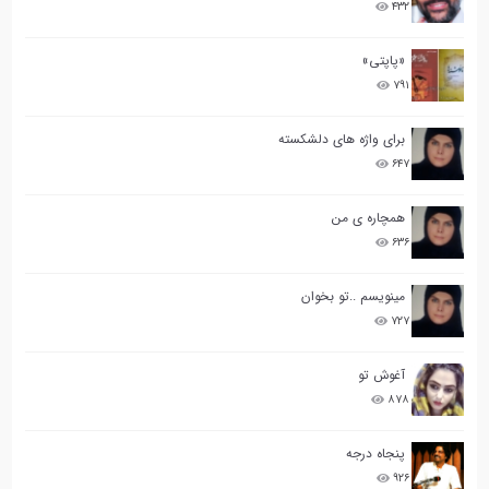
۴۳۲
«پاپتی»
۷۹۱
برای واژه های دلشکسته
۶۴۷
همچاره ی من
۶۳۶
مینویسم ..تو بخوان
۷۲۷
آغوش تو
۸۷۸
پنجاه درجه
۹۲۶