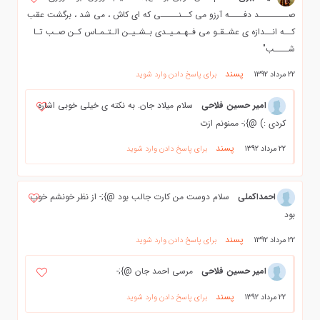
صــــــــد دفــــه آرزو می کــنـــــی که ای کاش ، می شد ، برگشت عقب
کــه انــدازه ی عشـقـو می فـهـمـیـدی بـشـیـن الـتـمـاس کـن صـب تـا
شــــب"
پسند
22 مرداد 1392
برای پاسخ دادن وارد شوید
امیر حسین فلاحی
سلام میلاد جان. به نکته ی خیلی خوبی اشاره
کردی :) @};- ممنونم ازت
پسند
22 مرداد 1392
برای پاسخ دادن وارد شوید
احمداکملی
سلام دوست من کارت جالب بود @};- از نظر خونشم خوب
بود
پسند
22 مرداد 1392
برای پاسخ دادن وارد شوید
امیر حسین فلاحی
مرسی احمد جان @};-
پسند
22 مرداد 1392
برای پاسخ دادن وارد شوید