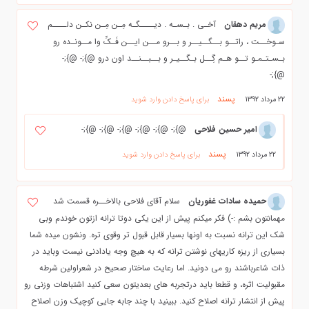
مریم دهقان
آخـی . بـسـه . دیــــگـه مِـن مِـن نکـن دلــــم
سـوخــت ، راتــو بــگــیــر و بــرو مــن ایــن فَـکِّ وا مــونـده رو
بـسـتـمـو تــو هـم گِــل بـگــیـر و بــبــنــد اون درو @};- @};-
@};-
پسند
22 مرداد 1392
برای پاسخ دادن وارد شوید
امیر حسین فلاحی
@};- @};- @};- @};- @};- @};-
پسند
22 مرداد 1392
برای پاسخ دادن وارد شوید
حمیده سادات غفوریان
سلام آقای فلاحی بالاخــره قسمت شد
مهمانتون بشم :-) فکر میکنم پیش از این یکی دوتا ترانه ازتون خوندم وبی
شک این ترانه نسبت به اونها بسیار قابل قبول تر وقوی تره. ونشون میده شما
بسیاری از ریزه کاریهای نوشتن ترانه که به هیچ وجه یادادنی نیست وباید در
ذات شاعرباشند رو می دونید. اما رعایت ساختار صحیح در شعراولین شرطه
مقبولیت اثره، و قطعا باید درتجربه های بعدیتون سعی کنید اشتباهات وزنی رو
پیش از انتشار ترانه اصلاح کنید. ببینید با چند جابه جایی کوچیک وزن اصلاح