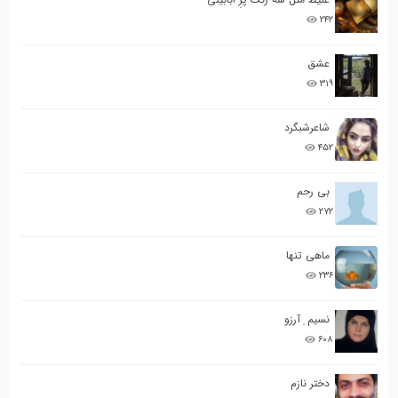
۲۴۲
عشق
۳۱۹
شاعرشبگرد
۴۵۲
بی رحم
۲۷۲
ماهی تنها
۲۳۶
نسیم ِ آرزو
۶۰۸
دختر نازم