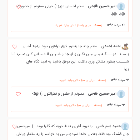
امیر حسین فلاحی
سلام احسان عزیز :) خیلی ممنونم از حضورت
@};- @};-
پسند
26 مرداد 1392
برای پاسخ دادن وارد شوید
احمد احمدی
سلام چند جا بنظرم لایق ترانتون نبود اینجا: آخـی .
بـسـه . دیــــگـه مِـن مِـن نکـن و اینجا: بـشـیـن الـتـمـاس کـن صـب تـا
شــــب بنظرم مشکل وزن داشت این موفق باشید به امید نگاه های
زیبا
پسند
23 مرداد 1392
برای پاسخ دادن وارد شوید
امیر حسین فلاحی
ممنونم از حضور و نظراتتون :) @};-
پسند
23 مرداد 1392
برای پاسخ دادن وارد شوید
حمید اسم خانی
با درود آفرین فقط خوبه که گذرا بوده :-) امیرحسین
جان قشنگ بود فقط بعضی جاها نمیدونم من بد خوندم یا یه مقدار وزنش