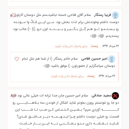
فریبا رستگار
سلام آقای فلاحی خسته نباشید،منم مثل دوستان کارتون رو
دوست داشتم وخوندنش برام لذت بخش بود. مــن ایــن فَـکِّ وا مــونـده
رو بـسـتـمـو تــو هـم گِــل بـگــیـر و بــبــنــد اون درو ;)) :-) جالب بود.
پسندیدم. @};- @};-
پسند
22 مرداد 1392
برای پاسخ دادن وارد شوید
امیر حسین فلاحی
سلام خانم رستگار :) از شما هم مثل تمام
دوستان سپاسگزارم از حضورتون :) موفق باشید @};-
پسند
22 مرداد 1392
برای پاسخ دادن وارد شوید
مجید صادقی
سلام امیر حسین جان جدا ترانه ات خیلی عالی بود فقط
دو جا رو نتونستم روون بخونم شاید اشکال از خوندن منه بـلاهـــایــــی رو
کــــــــــه آوُردی سرم؟ بـشـیـن الـتـمـاس کـن صـب تـا شــــب این
قسمت رو خیلی دوست داشتم چـرا ایـنـهــمــه دیــر عــاشــق شـدی؟
شـایـد نــقـشــه داری مـنـو بـشـکــنـی نـــه ایــن بـــار خــامِـت