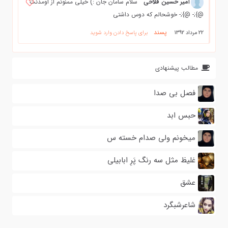
امیر حسین فلاحی
سلام سامان جان :) خیلی ممنونم از اومدنت
@};- @};- خوشحالم که دوس داشتی
پسند
22 مرداد 1392
برای پاسخ دادن وارد شوید
مطالب پیشنهادی
فصل بی صدا
حبس ابد
میخونم ولی صدام خسته س
غلیظ مثل سه رنگ پَرِ ابابیلی
عشق
شاعرشبگرد