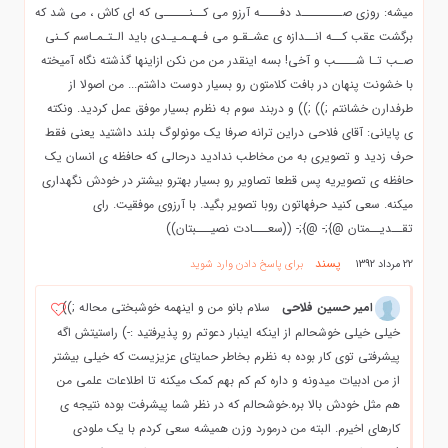
میشه: روزی صــــــــد دفــــه آرزو می کــنـــــی که ای کاش ، می شد که
برگشت عقب کــه انــدازه ی عشـقـو می فـهـمـیـدی باید الـتـمـاسم کـنی
صـب تـا شــــب و آخی! بسه اینقدر من من نکن ازاینها گذشته نگاه آمیخته
با خشونت پنهان در بافت کلامتون رو بسیار دوست داشتم... من اصولا از
طرفدارن خشانتم ;)) ;)) و دربند سوم به نظرم بسیار موفق عمل کردید. ونکته
ی پایانی: آقای فلاحی دراین ترانه صرفا یک مونولوگ بلند داشتید یعنی فقط
حرف زدید و تصویری به من مخاطب ندادید درحالی که حافظه ی انسان یک
حافظه ی تصویریه پس قطعا تصاویر رو بسیار بهترو بیشتر در خودش نگهداری
میکنه. سعی کنید حرفهاتون روبا تصویر بگید. با آرزوی موفقیت. رای
تقــدیــمتان @};- @};- ((سعـــادت نصیـــبتان))
پسند
22 مرداد 1392
برای پاسخ دادن وارد شوید
امیر حسین فلاحی
سلام بانو من و اینهمه خوشبختی محاله ;)) .
خیلی خیلی خوشحالم از اینکه اینبار دعوتم رو پذیرفتید :-) راستیتش اگه
پیشرفتی توی کار بوده به نظرم بخاطر حمایتای عزیزیست که خیلی بیشتر
از من ادبیات میدونه و داره کم کم بهم کمک میکنه تا اطلاعات علمی من
هم مثل خودش بالا بره.خوشحالم که در نظر شما پیشرفت بوده نتیجه ی
کارهای اخیرم. البته من درمورد وزن همیشه سعی کردم با یک ملودی