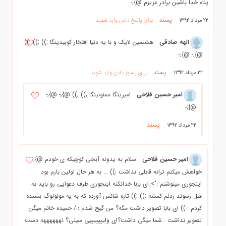
پناه خدا باشين برادر عزيزم @};-
پسند
22 مرداد 1392
برای پاسخ دادن وارد شوید
الهه صادقي
هشتمين لايك و با يه دنيا افتخار كوبيدينگا ;)) ;)) ;))
@};- @};-
پسند
22 مرداد 1392
برای پاسخ دادن وارد شوید
امیر حسین فلاحی
امیرینگا ممنونینگا ;)) ;)) @};- @};-
@};-
پسند
22 مرداد 1392
امیر حسین فلاحی
سلام به یدونه آبجی کوچیکه ی خودم @};-
خواهش میکنم ترانه قابلی نداشت ;)) ... به هر حال اولین بارم بود
اینجوری مینوشتم :"> ای بابا خدانکنه اینجوری طرف دعوایی رو باید به
قتل رسوند زدنم کمشه ;)) ;)) تازه شانس آورده که به یه مونولوگ بسنده
کردم :-)) ای بابا تصویر داشت مگه؟ من گیج شدم :-/ حمیده خانم میگن
تصویر نداشت . شما میگی داشت؟ای وایییییییی سیلی؟ نههههههه دست