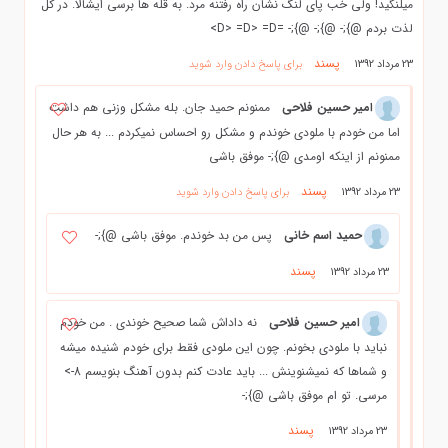
میلنگید! ولی خب پای لنگ نشان راه رفتنه مرد. به قله ها برسی ایشالا. در کل
لذت بردم @};- @};- @};- =D> =D> =D>
پسند
23 مرداد 1392
برای پاسخ دادن وارد شوید
امیر حسین فلاحی
ممنونم حمید جان. بله مشکل وزنی هم داشت
اما من خودم با ملودی خوندم و مشکل رو احساس نمیکردم ... به هر حال
ممنونم از اینکه اومدی @};- موفق باشی
پسند
23 مرداد 1392
برای پاسخ دادن وارد شوید
حمید اسم خانی
پس من بد خوندم. موفق باشی @};-
پسند
23 مرداد 1392
امیر حسین فلاحی
نه داداش شما صحیح خوندی . من خودم
نباید با ملودی بخونم. چون این ملودی فقط برای خودم شنیده میشه
و شماها که نمیشنوینش ... باید عادت کنم بدون آهنگ بنویسم 8->
مرسی. تو ام موفق باشی @};-
پسند
23 مرداد 1392