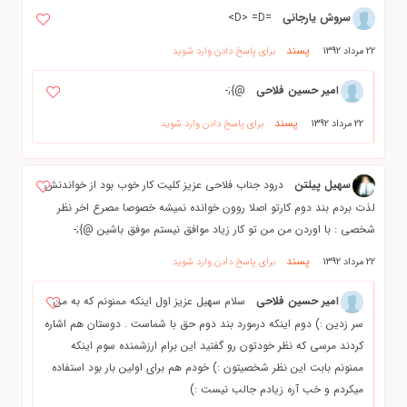
سروش یارجانی
=D> =D>
پسند
22 مرداد 1392
برای پاسخ دادن وارد شوید
امیر حسین فلاحی
@};-
پسند
22 مرداد 1392
برای پاسخ دادن وارد شوید
سهیل پیلتن
درود جناب فلاحی عزیز کلیت کار خوب بود از خواندنش
لذت بردم بند دوم کارتو اصلا روون خوانده نمیشه خصوصا مصرع اخر نظر
شخصی : با اوردن من من تو کار زیاد موافق نیستم موفق باشین @};-
پسند
22 مرداد 1392
برای پاسخ دادن وارد شوید
امیر حسین فلاحی
سلام سهیل عزیز اول اینکه ممنونم که به من
سر زدین :) دوم اینکه درمورد بند دوم حق با شماست . دوستان هم اشاره
کردند مرسی که نظر خودتون رو گفتید این برام ارزشمنده سوم اینکه
ممنونم بابت این نظر شخصیتون :) خودم هم برای اولین بار بود استفاده
میکردم و خب آره زیادم جالب نیست :)