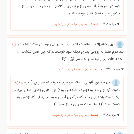
دوستان جبهه گرفته بودن از نوع بیان و کلامم ... به هر حال مرسی از
حضور سبزت @};- @};- موفق باشی
پسند
22 مرداد 1392
برای پاسخ دادن وارد شوید
مریم جعفرزاده
سلام داداشم ترانه ی زیبایی بود. دوست داشتم کارتو
بند دوم فقط به روونی بندای دیگه نبود خوشحالم که این حس گذشت ....
لحظه هات پر از لبخند و احساس @};- @};-
پسند
22 مرداد 1392
برای پاسخ دادن وارد شوید
امیر حسین فلاحی
سلام خواهرم. ممنونم که سر زدی :) مرسی از
نظرت آره اون بند رو فهمیدم اشکالش رو :) توی کارای بعدیم سعی میکنم
یک دست باشه این حسا که میگذرن آبجی مهم تجربه ایه که ازشون به
دست میاد :) لحظه هات شیرین تر از عسل :)
پسند
22 مرداد 1392
برای پاسخ دادن وارد شوید