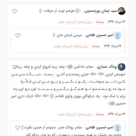
سید ایمان پورحسینی
:-)) خوشم اومد از حرفات :-)
پسند
22 مرداد 1392
برای پاسخ دادن وارد شوید
امیر حسین فلاحی
مرسی ایمان جان :)
پسند
22 مرداد 1392
برای پاسخ دادن وارد شوید
روناک عساری
سلام داداشی @};- چقد زیبا شروع کردی و چقد زیباتر
تمومش کردی =D> =D> خیلی پسندیدم آخـی . بـسـه . دیــــگـه مِـن مِـن
نکـن دلــــم سـوخــت ، راتــو بــگــیــر و بــرو مــن ایــن فَـکِّ وا
مــونـده رو بـسـتـمـو تــو هـم گِــل بـگــیـر و بــبــنــد اون درو این بند
برام با نمک بود ..یاد دیالوگای بهروز وثوق افتادم ;)) =D> =D> لایک داری امیر
حسین @};-
پسند
22 مرداد 1392
برای پاسخ دادن وارد شوید
امیر حسین فلاحی
سلام روناک جان. ممنونم از حسن نظرت:)
جالبه بند بانمک رو همه پسندیدن درصورتی که یه جای دیگه اکثر