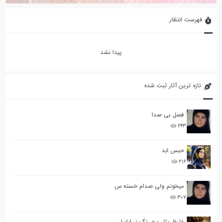
فهرست انتظار
پیدا نشد
تازه ترین آثار ثبت شده
فصل بی صدا
۲۴۳
حبس ابد
۲۱۶
میخونم ولی صدام خسته س
۳۰۷
غلیظ مثل سه رنگ پَرِ ابابیلی