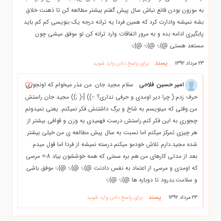
به موزون بودن قانع نباش سال پیش گفتم بیشتر مطالعه کن تا ذهنت خلاق
بشه نمیشه وادارت کرد که همین فردا یه ترانه درجه یک بنویسی کم کم باید
پابگیری ادامه بده و به مرور اتفاقات وارد ترانه کن تو موفق میشی چون
مستعد هستی @};- @};- @};-
پسند
23 مرداد 1392
برای پاسخ دادن وارد شوید
امیر حسین فلاحی
سلام مجید جان. من عذر میخوام که اونجوری
حرف زدم:( چرا دیر اومدی و حرفی نداری؟ :-)) [-( ;)) مجید جان راستش
من وقتی که مینویسم به شاخ و برگ داشتنش فکر نمیکنم. یعنی نمیدونم
چجوری به این فکر کنم.راستش درست فهمیدی به وزن و قوافی بیشتر از
هر چیزی تمرکز میکنم اما نسبت به سال پیش مطالعه ی من خیلی بیشتر
شده مجید.دارم تلاش خودمو میکنم.درسته نمیشه از فردا اما قول میدم
بعد از مدتی کارهای من هم بره سمتی که همه خوششون بیاد 8-> مرسی
که اومدی و مرسی از اعتماد به نفس دادنت @};- @};- @};- موفق باشی
و سلامت.بدرود تا دوباره ها @};- @};-
پسند
23 مرداد 1392
برای پاسخ دادن وارد شوید