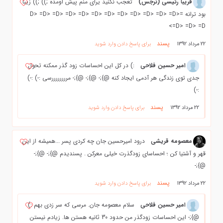
فریبا رئیسی (نرجس)
تعجب نکنید یرای منم پیش اومده ;)) ;)) زیبا
بود ترانه =D> =D> =D> =D> =D> =D> =D> =D> =D> =D> =D> =D>
=D> =D> =D>
پسند
22 مرداد 1392
برای پاسخ دادن وارد شوید
امیر حسین فلاحی
:) در کل این احساسات زود گذر ممکنه تحول
جدی توی زندگی هر آدمی ایجاد کنه @};- @};- @};- مررررررررسی :-) :-)
:-)
پسند
22 مرداد 1392
برای پاسخ دادن وارد شوید
معصومه قریشی
درود امیرحسین جان چه کردی پسر ...همیشه از این
قهر و آشتیا کن ؛ احساسای زودگذرت خیلی معرکن . پسندیدم @};- @};-
@};-
پسند
22 مرداد 1392
برای پاسخ دادن وارد شوید
امیر حسین فلاحی
سلام معصومه جان. مرسی که سر زدی بهم :)
@};- این احساسات زودگذر من حدود 30 ثانیه هستن ها. زیادم نیستن