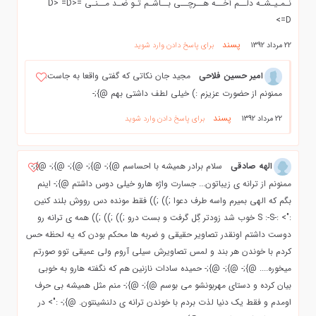
نـمـیـشـه دلــم آخــه هــرچــی بــاشـم تـو ضـد مــنـی =D> =D>
=D>
پسند
22 مرداد 1392
برای پاسخ دادن وارد شوید
امیر حسین فلاحی
مجید جان نکاتی که گفتی واقعا به جاست.
ممنونم از حضورت عزیزم :) خیلی لطف داشتی بهم @};-
پسند
22 مرداد 1392
برای پاسخ دادن وارد شوید
الهه صادقي
سلام برادر هميشه با احساسم @};- @};- @};- @};- @};-
ممنونم از ترانه ي زيباتون... جسارت واژه هارو خيلي دوس داشتم @};- اينم
بگم كه الهي بميرم واسه طرف دعوا ;)) ;)) فقط مونده دس رووش بلند كنين
:"> :-S :-S خوب شد زودتر گِل گرفت و بست درو ;)) ;)) ;)) همه ي ترانه رو
دوست داشتم اونقدر تصاوير حقيقي و ضربه ها محكم بودن كه يه لحظه حس
كردم با خوندن هر بند و لمس تصاويرش سيلي آروم ولي عميقي توو صورتم
ميخوره.... @};- @};- @};- حميده سادات نازنين هم كه نگفته هارو به خوبي
بيان كرده و دستاي مهربونشو مي بوسم @};- @};- منم مثل هميشه بي حرف
اومدم و فقط يك دنيا لذت بردم با خوندن ترانه ي دلنشينتون. @};- :"> در