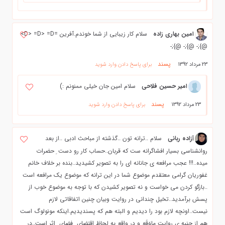
امین بهاری زاده
سلام کار زیبایی از شما خوندم.آفرین =D> =D> =D>
@};- @};- @};-
پسند
23 مرداد 1392
برای پاسخ دادن وارد شوید
امیر حسین فلاحی
سلام امین جان خیلی ممنونم :)
پسند
23 مرداد 1392
برای پاسخ دادن وارد شوید
آزاده ربانی
سلام ..ترانه تون ..گذشته از مباحث ادبی ..از بعد
روانشناسی بسیار افشاگرانه ست که قربان..حساب کار رو دست ِ حضرات
میده..!!! عجب مرافعه ی جانانه ای را به تصویر کشیدید..بنده بر خلاف خانم
غفوریان گرامی معتقدم موضوع شما در این ترانه که موضوع یک مرافعه است
..بازگو کردن می خواست و نه تصویر کشیدن که با توجه به موضوع خوب از
پسش برآمدید..تخیل چندانی در روایت وبیان چنین اتفاقاتی لازم
نیست..اونچه لازم بود را دیدیم و البته هم که پسندیدیم.اینکه مونولوگ است
هم از جنبه ی روایت ماوَقَع و در واقع به لحاظ اقتضای ِ فضای ِ اثر است..در