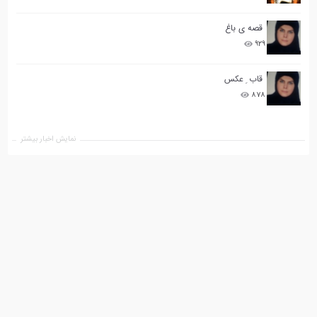
قصه ی باغ
۹۲۹
قاب ِ عکس
۸۷۸
نمایش اخبار بیشتر