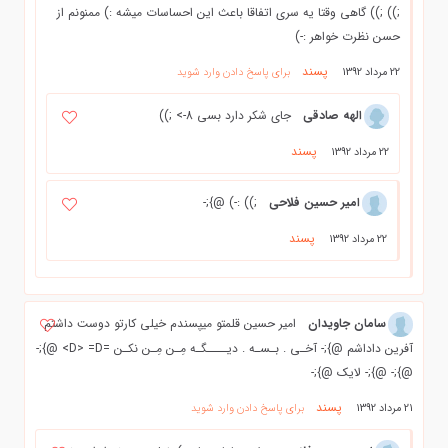
;)) ;)) گاهی وقتا یه سری اتفاقا باعث این احساسات میشه :) ممنونم از
حسن نظرت خواهر :-)
پسند
22 مرداد 1392
برای پاسخ دادن وارد شوید
الهه صادقي
جاي شكر دارد بسي 8-> ;))
پسند
22 مرداد 1392
امیر حسین فلاحی
;)) :-) @};-
پسند
22 مرداد 1392
سامان جاويدان
امیر حسین قلمتو میپسندم خیلی کارتو دوست داشتم
آفرین داداشم @};- آخـی . بـسـه . دیــــگـه مِـن مِـن نکـن =D> =D> @};-
@};- @};- لایک @};-
پسند
21 مرداد 1392
برای پاسخ دادن وارد شوید