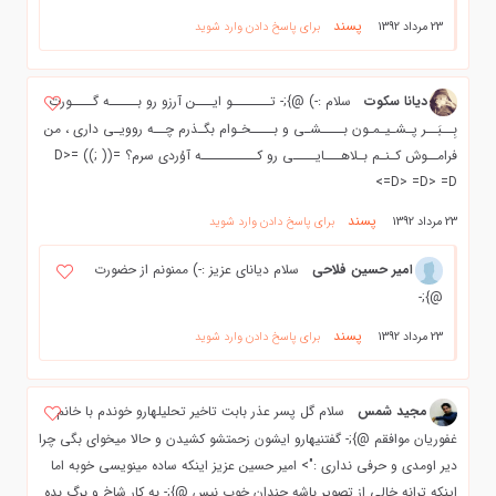
پسند
23 مرداد 1392
برای پاسخ دادن وارد شوید
ديانا سكوت
سلام :-) @};- تـــــــو ایـــن آرزو رو بـــــه گــــورت
بِــبَــر پـشـیـمـون بــــشـی و بــــخـوام بگـذرم چــه روویـی داری ، من
فرامــوش کـنـم بـلاهـــایــــی رو کــــــــــه آوُردی سرم؟ =(( ;)) =D>
=D> =D> =D>
پسند
23 مرداد 1392
برای پاسخ دادن وارد شوید
امیر حسین فلاحی
سلام دیانای عزیز :-) ممنونم از حضورت
@};-
پسند
23 مرداد 1392
برای پاسخ دادن وارد شوید
مجید شمس
سلام گل پسر عذر بابت تاخیر تحلیلهارو خوندم با خانم
غفوریان موافقم @};- گفتنیهارو ایشون زحمتشو کشیدن و حالا میخوای بگی چرا
دیر اومدی و حرفی نداری :"> امیر حسین عزیز اینکه ساده مینویسی خوبه اما
اینکه ترانه خالی از تصویر باشه چندان خوب نیس @};- به کار شاخ و برگ بده