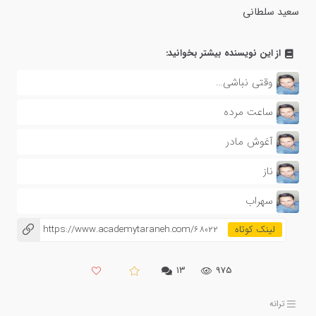
سعید سلطانی
از این نویسنده بیشتر بخوانید:
وقتی نباشی…
ساعت مرده
آغوش مادر
ناز
سهراب
https://www.academytaraneh.com/68022
۱۳
975
ترانه