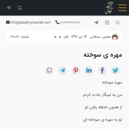
رفتن
به
info@academytaraneh.com
09124262274
محتوا
هامون سلطاني
13 تیر 1392
قلم:
شماره: ۶۸۰۲۲
مهره ی سوخته
مهره سوخته
من به سیگار عادت کردم
از همون لحظه رفتن تو
تو یه مهره ی سوخته ای