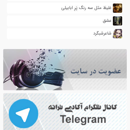
غلیظ مثل سه رنگ پَرِ ابابیلی
عشق
شاعرشبگرد