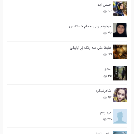
حبس ابد
۲۰۲
میخونم ولی صدام خسته س
۲۹۴
غلیظ مثل سه رنگ پَرِ ابابیلی
۲۲۶
عشق
۳۱۱
شاعرشبگرد
۴۴۲
بی رحم
۲۷۰
ماهی تنها