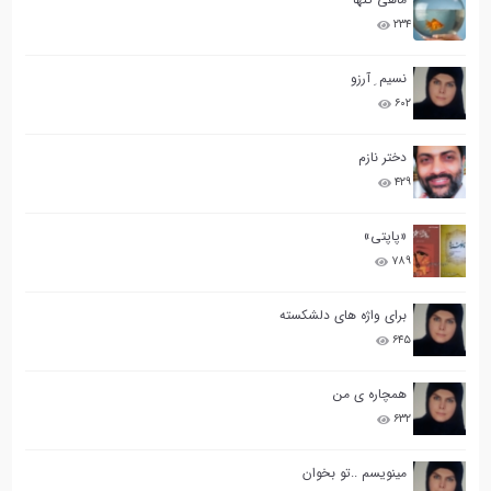
۲۳۴
نسیم ِ آرزو
۶۰۲
دختر نازم
۴۲۹
«پاپتی»
۷۸۹
برای واژه های دلشکسته
۶۴۵
همچاره ی من
۶۳۲
مینویسم ..تو بخوان