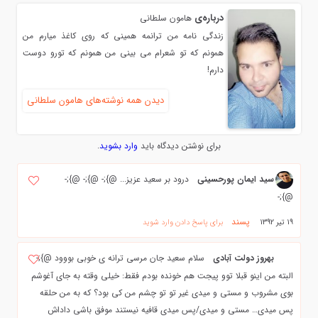
درباره‌ی
هامون سلطاني
زندگی نامه من ترانمه همینی که روی کاغذ میارم من
همونم که تو شعرام می بینی من همونم که تورو دوست
دارم!
دیدن همه نوشته‌های هامون سلطاني
برای نوشتن دیدگاه باید
وارد بشوید
.
سید ایمان پورحسینی
درود بر سعید عزیز... @};- @};- @};-
@};-
پسند
19 تیر 1392
برای پاسخ دادن وارد شوید
بهروز دولت آبادی
سلام سعید جان مرسی ترانه ی خوبی بووود @};-
البته من اینو قبلا توو پیجت هم خونده بودم فقط: خیلی وقته به جای آغوشم
بوی مشروب و مستی و میدی غیر تو تو چشم من کی بود؟ که به من حلقه
پس میدی… مستی و میدی/پس میدی قافیه نیستند موفق باشی داداش