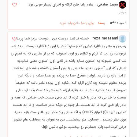
مجید صادقی
سلام راما جان ترانه و اجراي بسيار خوبي بود
مرسي
پسند
1 خرداد 1392
برای پاسخ دادن وارد شوید
reza moazami
خسته نباشید دوست من....دوست عزیز شما پریدن
رسیدن و مادر رو قافیه کردین که جسارتأ مادر با اون 2تا قافیه نیست....بعد شما
فرمودین رو لب تو ترنم و ترانس و اون آسمونی که پر از ستارس که به نظرم رو
لب کسی نمیتونه یه آسمون ستاره باشه.در ثانی اون آسمون معنی نداره.به
شرطی که این آسمون معنای متفاوتی با اون آسمون داشته باشه حق استفاده
از این واژه رو داریم...اولین مصرع خدا یه پرنده رو صدا میکنه و دیگه این
پرنده معلوم نمیشه چه کاری قراره کنه...شاید اون پرنده مادر باشه که حقیقتأ
نمیرسونه...بعد خدایه مادر تا ابد باقیه ایهام داره.مادر خداست و تا ابد باقی
هست یا خدایی که مادر را خلق کرده تا ابد باقی هست.خب خدایی که همه و
مادر راو خلق کرده تا ابد هست...از جنبه ی دیگه مادر خداست و تا ابد هست
که این دروغه(از اغراق گذشته) و اگه منظور یاد مادر توی قلبهاست بازم معنیه
مورد نظر نرسیده... جسارت منو ببخشید... من به عنوان یه مخاطب عام نظرمو
عرض کردم.امیدوارم جسارتم رو ببخشید موفق باشین @};-