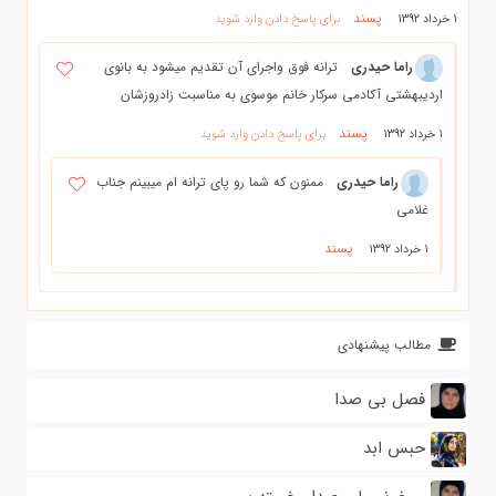
پسند
1 خرداد 1392
برای پاسخ دادن وارد شوید
راما حیدری
ترانه فوق واجرای آن تقدیم میشود به بانوی
اردیبهشتی آکادمی سرکار خانم موسوی به مناسبت زادروزشان
پسند
1 خرداد 1392
برای پاسخ دادن وارد شوید
راما حیدری
ممنون که شما رو پای ترانه ام میبینم جناب
غلامی
پسند
1 خرداد 1392
مطالب پیشنهادی
فصل بی صدا
حبس ابد