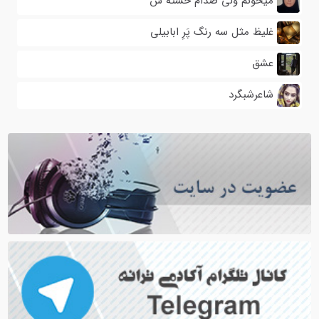
میخونم ولی صدام خسته س
غلیظ مثل سه رنگ پَرِ ابابیلی
عشق
شاعرشبگرد