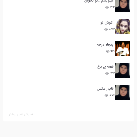
مینویسم ..تو بخوان
۷۲۴
آغوش تو
۸۷۷
پنجاه درجه
۹۱۹
قصه ی باغ
۹۲۷
قاب ِ عکس
۸۷۶
نمایش اخبار بیشتر