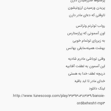
پرستوها فکررسیدن دارن
پریدن ورسیدن ارزونیشون
تاوقتی که دعای مادر دارن
رولب توترنم وترانس
اون آسمونی که پرازستارس
به زیرپای توتمام خوبی
بهشت همینه،مابقی بهانس
وقتی توباشی مادرم شادیه
این آسمون به لطفت آفتابیه
دریچه لطف خدا به هستی
خدای مادر تا ابد باقیه
لینک دانلود
http://www.tunescoop.com/play/313930383139/banoie-
ordibehesht-mp3