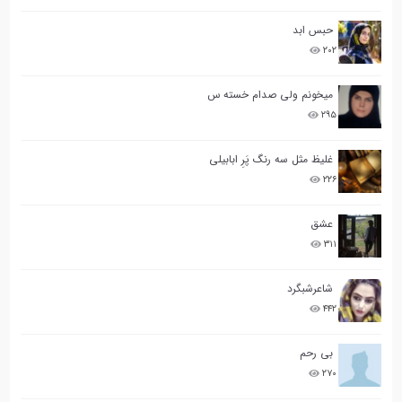
حبس ابد
۲۰۲
میخونم ولی صدام خسته س
۲۹۵
غلیظ مثل سه رنگ پَرِ ابابیلی
۲۲۶
عشق
۳۱۱
شاعرشبگرد
۴۴۲
بی رحم
۲۷۰