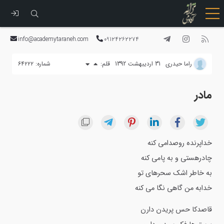
رفتن
به
info@academytaraneh.com
09124262274
محتوا
راما حیدری
31 اردیبهشت 1392
قلم:
شماره: ۶۴۲۲۲
مادر
خداپرنده روصدامی کنه
چادرهستی و به پامی کنه
به خاطر اشک سحرهای تو
خدابه من گاهی نگا می کنه
قاصدکا حس پریدن دارن