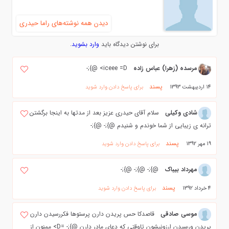
دیدن همه نوشته‌های راما حیدری
برای نوشتن دیدگاه باید
وارد بشوید
.
مرسده (زهرا) عباس زاده
iceee =D> @};-
پسند
14 اردیبهشت 1393
برای پاسخ دادن وارد شوید
شادی وکیلی
سلام آقای حیدری عزیز بعد از مدتها به اینجا برگشتن
ترانه ی زیبایی از شما خوندم و شنیدم @};- @};-
پسند
19 مهر 1392
برای پاسخ دادن وارد شوید
مهرداد بیباک
@};- @};- @};-
پسند
4 خرداد 1392
برای پاسخ دادن وارد شوید
موسی صادقی
قاصدکا حس پریدن دارن پرستوها فکررسیدن دارن
پریدن ورسیدن ارزونیشون تاوقتی که دعای مادر دارن @};- =D> ممنون از