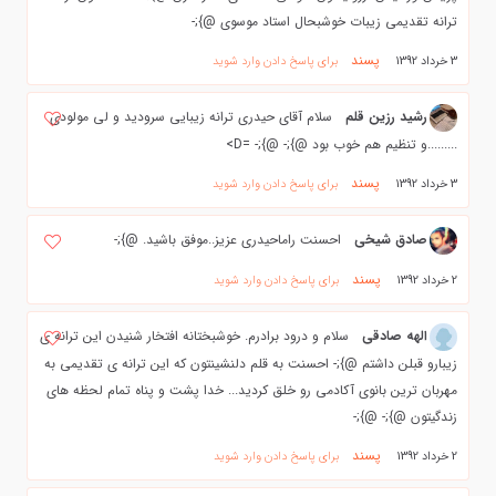
ترانه تقدیمی زیبات خوشبحال استاد موسوی @};-
پسند
3 خرداد 1392
برای پاسخ دادن وارد شوید
رشید رزین قلم
سلام آقای حیدری ترانه زیبایی سرودید و لی مولودی
.........و تنظیم هم خوب بود @};- @};- =D>
پسند
3 خرداد 1392
برای پاسخ دادن وارد شوید
صادق شيخي
احسنت راماحيدري عزيز..موفق باشيد. @};-
پسند
2 خرداد 1392
برای پاسخ دادن وارد شوید
الهه صادقي
سلام و درود برادرم. خوشبختانه افتخار شنيدن اين ترانه ي
زيبارو قبلن داشتم @};- احسنت به قلم دلنشينتون كه اين ترانه ي تقديمي به
مهربان ترين بانوي آكادمي رو خلق كرديد... خدا پشت و پناه تمام لحظه هاي
زندگيتون @};- @};-
پسند
2 خرداد 1392
برای پاسخ دادن وارد شوید