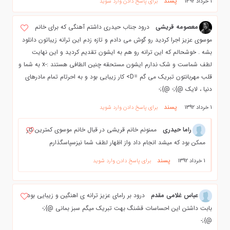
پسند
1 خرداد 1392
برای پاسخ دادن وارد شوید
معصومه قریشی
درود جناب حیدری داشتم آهنگی که برای خانم
موسوی عزیز اجرا کردید رو گوش می دادم و تازه زدم این ترانه زیباتون دانلود
بشه . خوشحالم که این ترانه رو هم به ایشون تقدیم کردید و این نهایت
لطف شماست و شک ندارم ایشون مستحقه چنین الطافی هستند :-x به شما و
قلب مهربانتون تبریک می گم =D> کار زیبایی بود و به احرتام تمام مادرهای
دنیا ، لایک @};- @};-
پسند
1 خرداد 1392
برای پاسخ دادن وارد شوید
راما حیدری
ممنونم خانم قریشی در قبال خانم موسوی کمترین کار
ممکن بود که میشد انجام داد واز اظهار لطف شما نیزسپاسگذارم
پسند
1 خرداد 1392
برای پاسخ دادن وارد شوید
عباس غلامی مقدم
درود بر رامای عزیز ترانه ی اهنگین و زیبایی بود
بابت داشتن این احساسات قشنگ بهت تبریک میگم سبز بمانی @};-
@};-