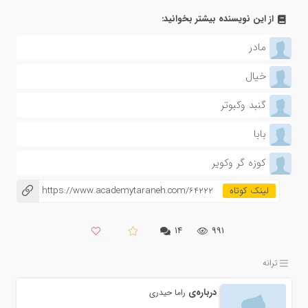
از این نویسنده بیشتر بخوانید:
مادر
خیال
گنبد وکبوتر
بابا
کوزه گر وکویر
https://www.academytaraneh.com/64222
۱۴
991
ترانه
درباره‌ی
راما حیدری