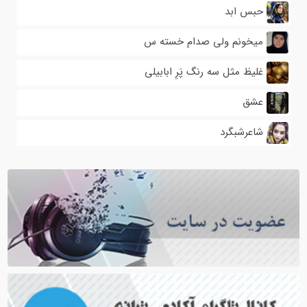
حبس ابد
میخونم ولی صدام خسته س
غلیظ مثل سه رنگ پَرِ ابابیلی
عشق
شاعرشبگرد