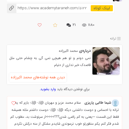
https://www.academytaraneh.com/5122
۲۱
1180
ترانه
درباره‌ی
محمد اکبرزاده
نمی دونم و تو هم هیچی نمی گی به چشام حتی مثل
قاصدک خبر نداری از دنیام
دیدن همه نوشته‌های محمد اکبرزاده
برای نوشتن دیدگاه باید
وارد بشوید
.
شیما طالبی پاریزی
سلام محمد عزیز و مهربان @};- @};- بازم که یه
ترانه با احساس و دوست داشتنی دیگه @};- @};- دوست داشتم مثله همیشه
فقط این قسمت ---یعنی به کم راضی شدی؟؟؟>>>>از سرنوشت بد، مغلوب کم
شدم فکر کنم یکم منظورتو خوب نرسوندی شایدم مشکل از منه درکش نکردم