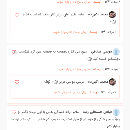
پسند
6 مرداد 1391
برای پاسخ دادن وارد شوید
محمد اکبرزاده
سلام علی آقای عزیز نظر لطف شماست @};-
@};-
پسند
6 مرداد 1391
برای پاسخ دادن وارد شوید
موسی صادقی
امروز می گذره ،صفحه به صفحه سرد گرد شکست راه
،چشمامو خسته کرد @};-
پسند
6 مرداد 1391
برای پاسخ دادن وارد شوید
محمد اکبرزاده
مرسی موسی عزیز @};- @};-
پسند
6 مرداد 1391
برای پاسخ دادن وارد شوید
فياض حسنعلي زاده
سلام ترانه قشنگي هس با اين بيت: بگذر تو
روزگار، من شاکی از خود ام از سرنوشت بد، مغلوب کم شدم........نتونستم ارتباط
برقرار كنم