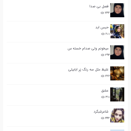
فصل بی صدا
۲۳۲
حبس ابد
۲۰۱
میخونم ولی صدام خسته س
۲۹۴
غلیظ مثل سه رنگ پَرِ ابابیلی
۲۲۶
عشق
۳۱۱
شاعرشبگرد
۴۴۲