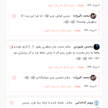
پسند
6 مرداد 1391
برای پاسخ دادن وارد شوید
محمد اکبرزاده
مرسی فیاض عزیز @};- اما چرا این بیت که
منظورش واضحه؟ @};- @};-
پسند
6 مرداد 1391
برای پاسخ دادن وارد شوید
محسن علیوردی
سلام محمد جان چطوری رفیق :-) :-) کارتو خوندم و
واقعا به دلم نشست به نظرم ریتم کار تا پایان حفظ شد و کار ریتمیکی بود
=D> =D> @};- @};-
پسند
6 مرداد 1391
برای پاسخ دادن وارد شوید
محمد اکبرزاده
سلام محسن عزیز سپاسگذارم @};- @};-
پسند
6 مرداد 1391
برای پاسخ دادن وارد شوید
پرویز کدخدایی
سلام... همراه شدم با ترانه زیبا تون...مرسی