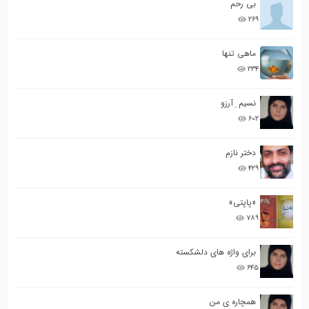
بی رحم
۲۶۹
ماهی تنها
۲۳۴
نسیم ِ آرزو
۶۰۲
دختر نازم
۴۲۹
«پاپتی»
۷۸۹
برای واژه های دلشکسته
۶۴۵
همچاره ی من