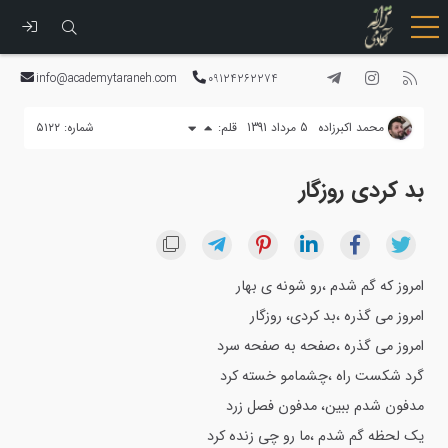
رفتن
به
info@academytaraneh.com
09124262274
محتوا
محمد اکبرزاده
5 مرداد 1391
قلم:
شماره: ۵۱۲۲
بد کردی روزگار
امروز که گم شدم ،رو شونه ی بهار
امروز می گذره ،بد کردی، روزگار
امروز می گذره ،صفحه به صفحه سرد
گرد شکست راه ،چشمامو خسته کرد
مدفون شدم ببین، مدفون فصل زرد
یک لحظه گم شدم ،ما رو چی زنده کرد