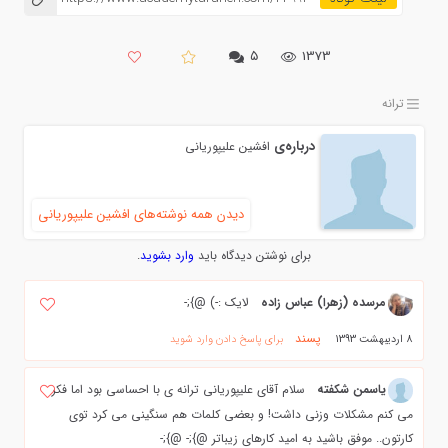
۵
1373
ترانه
درباره‌ی
افشین علیپوریانی
دیدن همه نوشته‌های افشین علیپوریانی
برای نوشتن دیدگاه باید
وارد بشوید
.
مرسده (زهرا) عباس زاده
لایک :-) @};-
پسند
8 اردیبهشت 1393
برای پاسخ دادن وارد شوید
یاسمن شکفته
سلام آقای علیپوریانی ترانه ی با احساسی بود اما فکر
می کنم مشکلات وزنی داشت! و بعضی کلمات هم سنگینی می کرد توی
کارتون.. موفق باشید به امید کارهای زیباتر @};- @};-