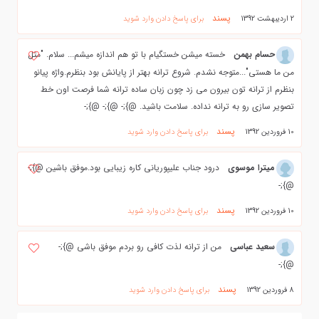
پسند
2 اردیبهشت 1392
برای پاسخ دادن وارد شوید
حسام بهمن
خسته میشن خستگیام با تو هم اندازه میشم... سلام. "مثل
من ما هستی"...متوجه نشدم. شروع ترانه بهتر از پایانش بود بنظرم.واژه پیانو
بنظرم از ترانه تون بیرون می زد چون زبان ساده ترانه شما فرصت اون خط
تصویر سازی رو به ترانه نداده. سلامت باشید. @};- @};- @};-
پسند
10 فروردین 1392
برای پاسخ دادن وارد شوید
میترا موسوی
درود جناب علیپوریانی کاره زیبایی بود.موفق باشین @};-
@};-
پسند
10 فروردین 1392
برای پاسخ دادن وارد شوید
سعید عباسی
من از ترانه لذت كافي رو بردم موفق باشي @};-
@};-
پسند
8 فروردین 1392
برای پاسخ دادن وارد شوید