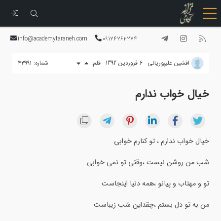
رفتن
به
info@academytaraneh.com
09124262274
محتوا
افشین علیپوریانی
6 فروردین 1392
قلم:
شماره: ۴۳۹۹۱
خیال خواب ندارم
خیال خواب ندارم ، تو کنارم خوابی
شب من روشن نیست ،وقتی تو نمی خوابی
تو و مهتاب و پیانو ،همه دنیا اینجاست
من به تو دل بستم ،چقداین شب زیباست