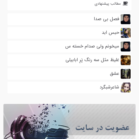
مطالب پیشنهادی
فصل بی صدا
حبس ابد
میخونم ولی صدام خسته س
غلیظ مثل سه رنگ پَرِ ابابیلی
عشق
شاعرشبگرد