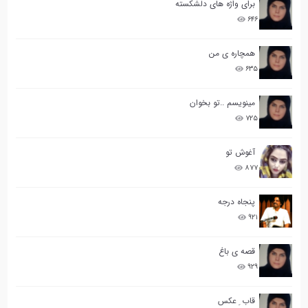
برای واژه های دلشکسته
۶۴۶
همچاره ی من
۶۳۵
مینویسم ..تو بخوان
۷۲۵
آغوش تو
۸۷۷
پنجاه درجه
۹۲۱
قصه ی باغ
۹۲۹
قاب ِ عکس