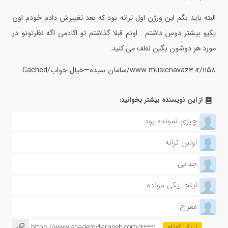
البته باید بگم این ورژن اول ترانه بود که بعد تغییرش دادم خودم اون
یکیو بیشتر دوس داشتم . اونم قبلا گذاشتم تو اکادمی اگه نظرتونو در
مورد هر دوشون بگین لطف می کنید.
www.musicnavaz3.ir/۱۱۵۸/سامان-سیده—خیال-خواب/Cached
از این نویسنده بیشتر بخوانید:
چیزی نمونده بود
اولین ترانه
جدایی
اینجا یکی مونده
معراج
https://www.academytaraneh.com/43991