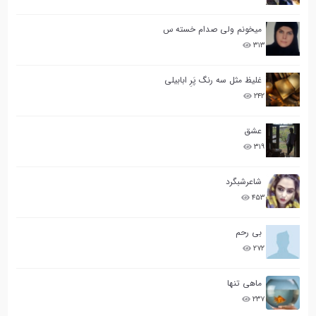
میخونم ولی صدام خسته س
۳۱۳
غلیظ مثل سه رنگ پَرِ ابابیلی
۲۴۲
عشق
۳۱۹
شاعرشبگرد
۴۵۳
بی رحم
۲۷۲
ماهی تنها
۲۳۷