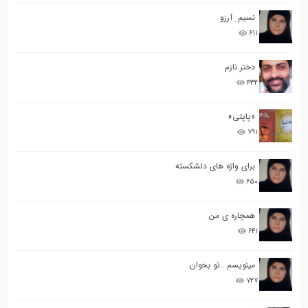
نسیم ِ آرزو
۶۱۱
دختر نازم
۴۳۲
«پاپتی»
۷۹۱
برای واژه های دلشکسته
۶۵۰
همچاره ی من
۶۴۱
مینویسم ..تو بخوان
۷۲۷