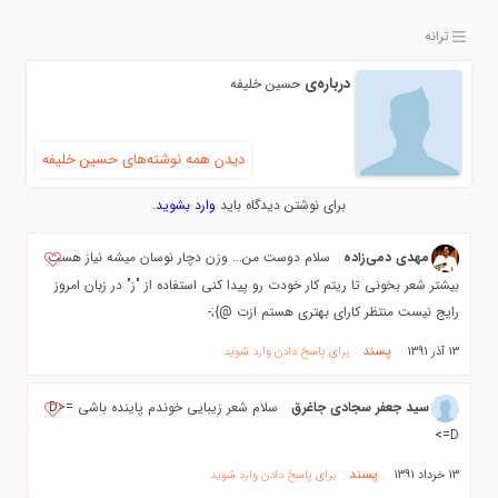
ترانه
درباره‌ی
حسین خلیفه
دیدن همه نوشته‌های حسین خلیفه
برای نوشتن دیدگاه باید
وارد بشوید
.
مهدي دمي‌زاده
سلام دوست من... وزن دچار نوسان ميشه نياز هست
بيشتر شعر بخوني تا ريتم كار خودت رو پيدا كني استفاده از "ز" در زبان امروز
رايج نيست منتظر كاراي بهتري هستم ازت @};-
پسند
13 آذر 1391
برای پاسخ دادن وارد شوید
سید جعفر سجادی جاغرق
سلام شعر زیبایی خوندم پاینده باشی =D>
=D>
پسند
13 خرداد 1391
برای پاسخ دادن وارد شوید