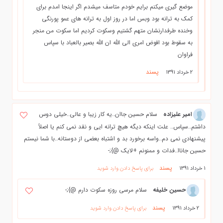
موضع گیری میکنم برایم خودم متاسف میشدم اگر اینجا امدم برای
کمک به ترانه بود وبس اما در روز اول به ترانه های عمو پورنگی
وخنده طرفدارنشان متهم گشتیم وسکوت کردیم اما سکوت من منجر
به سقوط بود افوض امری الی الله ان الله بصیر بالعباد با سپاس
فراوان
پسند
2 خرداد 1391
امیر علیزاده
سلام حسین جاان..یه کار زیبا و عالی..خیلی دوس
داشتم..سپاس.. علت اینکه دیگه هیچ ترانه ایی و نقد نمی کنم یا اصلاً
پیشنهادی نمی دم..واسه برخورد بد و اشتباه بعضی از دوستانه..با شما نیستم
حسین جاناا..فدات و ممنونم +لایک @};-
پسند
1 خرداد 1391
برای پاسخ دادن وارد شوید
حسین خلیفه
سلام مرسی روزه سکوت دارم @};-
پسند
2 خرداد 1391
برای پاسخ دادن وارد شوید