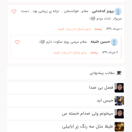
پرویز کدخدایی
سلام.. خواندمتان ... ترانه ی زیبایی بود... دست
مریزاد...لذت بردم @};-
پسند
1 خرداد 1391
برای پاسخ دادن وارد شوید
حسین خلیفه
سلام مرسی روزه سکوت دارم @};-
پسند
2 خرداد 1391
برای پاسخ دادن وارد شوید
مطالب پیشنهادی
فصل بی صدا
حبس ابد
میخونم ولی صدام خسته س
غلیظ مثل سه رنگ پَرِ ابابیلی