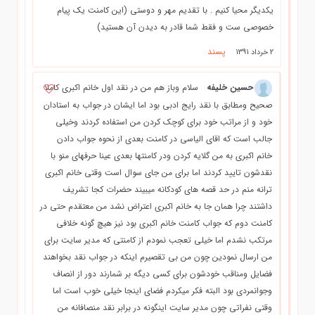
یکدیگر محیا کنیم . با تقدیم مهر و دوستی (این کامنت یک پیام
خصوصی ست و فقط شما قادر به دیدن آن هستید)
پسند
2 خرداد 1391
حسین خلیفه
سلام وباز هم من در نقد اول خانم اکبری کاملا
صحیح ومطابق با نقد رایج ادبی بود اما ایشان در جواب به استادان
خود و از مراتب خود برای کوچک کردن من استفاده کردند وخیلی
جالب است که اقای الیاسی در کامنت بعدی از نحوه جواب دادن
خانم اکبری به من گلایه کردن ودر کامنتها بعدی عینا حرفهای منو با
نقدشون تایید کردند اما برای من جای سوال است وقتی خانم اکبری
ترانه منم در حد قصه های کودکانه میبیند حضرات کجا تشریف
داشتند چرا همان جا به خانم اکبری اعتراض نشد من معتقدم حتی در
کامنت دوم که جواب کامنت خانم اکبری بود نیز هیچ گونه خلافی
مرتکب نشدم اما خیلی تعجب نمودم از کامنتی که مدیر سایت برای
من ارسال نمودین چون من بی تقصیرم اینکه در جواب نقد بخواهند
فضایل ومناقب خودشون برای کسی دیگه بر شمارند دور از انصاف
وجوانمردی بود البته فکر میکردم فضای اینجا خیلی خوب است اما
وقتی نفراتی چون مدیر سایت اینگونه در برابر نقد منصافانه من