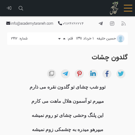
رفتن
به
info@academytaraneh.com
09124262274
محتوا
حسین خلیفه
1 خرداد 1391
قلم:
شماره: ۲۹۹۲
گلدون چشات
توو شب چشای تو گلدون نقره می ذارم
میپرم تو آسمون هلال ماهت می کارم
این پلنگ وحشی چشای تو روم نمیشه
میپرهو میدره به چشمکی زوم نمیشه