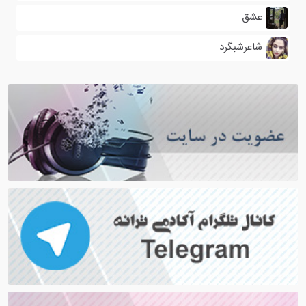
عشق
شاعرشبگرد