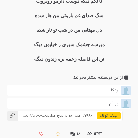
تا نگم دیگه دوست دارمو روبروت
سگ صدای غم باروتی من هار شده
دل مهتابی من در شب تو تار شده
میرسه چشمک سبزی ز خیابون دیگه
تن این فاصله زخمه بره زندون دیگه
از این نویسنده بیشتر بخوانید:
اردکا
ابر غم
https://www.academytaraneh.com/2992
۱۸
1273