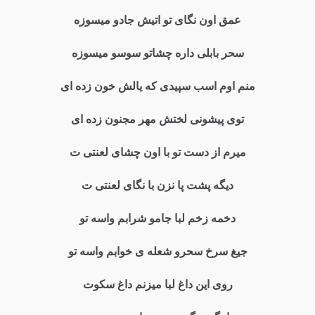
عمق اون نگای تو اتیش جادو میسوزه
سحر بابلی داره چشاتو سوسو میسوزه
منم اوم اسب سپیدی که یالش خون زده ای
توی پیشونی لختش مهر مجنون زده ای
میرم از دست تو با اون چشای لعنتی ت
دیگه پشت پا نزن با نگای لعنتی ت
دخمه زخم لبا جامو شرابم واسه تو
جیغ سرخ سحرو شعله ی خوابم واسه تو
روی این داغ لبا میزنم داغ سکوت