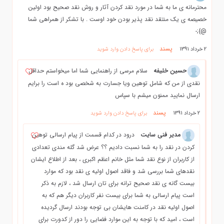
محترمانه ی ما به شما در مورد نقد کردن آثار و روش نقد صحیح بود اولین
خصیصه ی یک منتقد نقد پذیر بودن خود اوست . با تشکر از همراهی شما
@};-
پسند
2 خرداد 1391
برای پاسخ دادن وارد شوید
حسین خلیفه
سلام مرسی از راهنمایی شما اما میخواستم حداقل
نقدی از من که شامل توهین ویا جسارت به شخصی بود ه است را برایم
ارسال نمایید ممنون میشم با سپاس
پسند
2 خرداد 1391
برای پاسخ دادن وارد شوید
مدیر فنی سایت
درود در کدام قسمت از پیام ارسالی توهین
کردن در نقد را به شما نسبت دادیم ؟؟ عرض شد گله مندی تعدادی
از کاربران از نوع نقد شما مثل خانم اعظم اکبری ، بعد از اطلاع ایشان
نقدهای شما بررسی شد و فاقد اصول اولیه ی نقد بود که موارد
بیست گانه ی نقد صحیح ترانه برای تان ارسال شد ، لازم به ذکر
است پیام ارسالی به شما برای بیست نفر کاربران دیگر هم که به
اصول اولیه نقد در کامنت هایشان بی توجه بودند ارسال گردیده
است ، امید که با توجه به این موارد فضایی را دور از کدورت برای