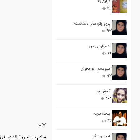
«پاپتی»
۷۹۱
برای واژه های دلشکسته
۶۴۷
همچاره ی من
۶۳۶
مینویسم ..تو بخوان
۷۲۷
آغوش تو
۸۷۸
پنجاه درجه
۹۲۶
پ.ن
قصه ی باغ
سلام دوستان ترانه ی فوق