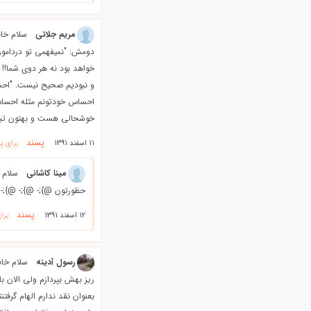
مریم جلائی
سلام خان
دومش: "نمیفهمی تو دردامون 
خواهد بود نه هر دوی شما!! 
و نبودیم صحیح نیست. "احسا
احساس خودتونم مثله احساس 
خوشحالی هست و بهتون تبری
پسند
11 اسفند 1391
برای پ
مینا کاشانی
سلام 
حظورتون @};- @};- @};- 
پسند
12 اسفند 1391
برا
رسول آدینه
سلام خان
ریز بهش بپردازم ولی الان ب
بعنوان نقد ندارم الهام گرف