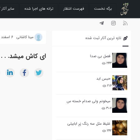
برگه نخست
فهرست انتظار
ترانه های اجرا شده
سایر آثار ک
رفتن
به
محتوا
مینا کاشانی
6 اسفند 1391
تازه ترین آثار ثبت شده
ای کاش میشد. . .
فصل بی صدا
۲۴۳
حبس ابد
۲۱۶
میخونم ولی صدام خسته س
۳۰۷
غلیظ مثل سه رنگ پَرِ ابابیلی
۲۴۲