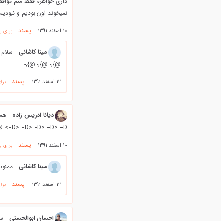
داری خواهرم فقط منم موافقم 
نمیخوند اون بودیم و نبودیمم ک
پسند
10 اسفند 1391
برای پ
مینا کاشانی
سلام 
@};- @};- @};-
پسند
12 اسفند 1391
برا
ديانا ادريس زاده
=D> =D> =D> =D> =D> لايك بانو @};-
پسند
10 اسفند 1391
برای پ
مینا کاشانی
ممنونم
پسند
12 اسفند 1391
برا
احسان ابوالحسنی