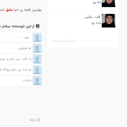
۹۲۹
بهترین قصه ی دنیا
عشق
اس
قاب ِ عکس
۸۷۸
از این نویسنده بیشتر ب
…برو…
نمایش اخبار بیشتر
تو میتونی. . .
یه شب می زارم و میرم
تو باید بی منم پروانه ب
بازنده
ترانه