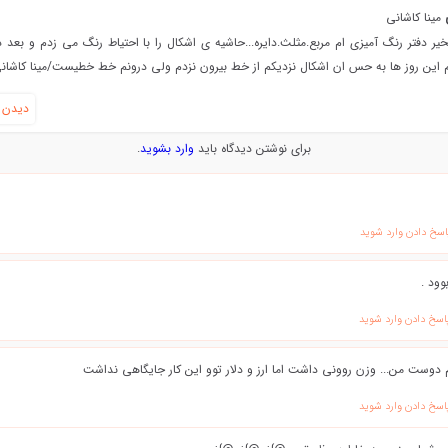
ی
مینا کاشانی
یر دفتر رنگ آمیزی ام مربع.مثلث.دایره...حاشیه ی اشکال را با احتیاط رنگ می زدم و بع
 این روز ها به حس ان اشکال نزدیکم از خط بیرون نزدم ولی درونم خط خطیست/مینا کاشان
دیدن ه
برای نوشتن دیدگاه باید
وارد بشوید
.
اسخ دادن وارد شوید
بوود .
اسخ دادن وارد شوید
 دوست من... وزن روونی داشت اما ارز و دلار توو این کار جایگاهی نداشت
اسخ دادن وارد شوید