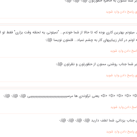
بر شما ممنون به خاطره حظورتون @};- @};- @};-
ی پاسخ دادن وارد شوید
 میتونم بهترین کاری بوده که تا حالا از شما خوندم... "نمیتونی یه لحظه وقت بزاری" فقط تو
اونم در کنار زیباییهای کار به چشم نمیاد... قلمتون نویسا @};-
اسخ دادن وارد شوید
بر شما جناب روشنی ممنون از حظورتون و نظرتون @};-
ی پاسخ دادن وارد شوید
اسخ دادن وارد شوید
 جناب یزدانی شما لطف دارید @};- @};- @};- @};-
ی پاسخ دادن وارد شوید