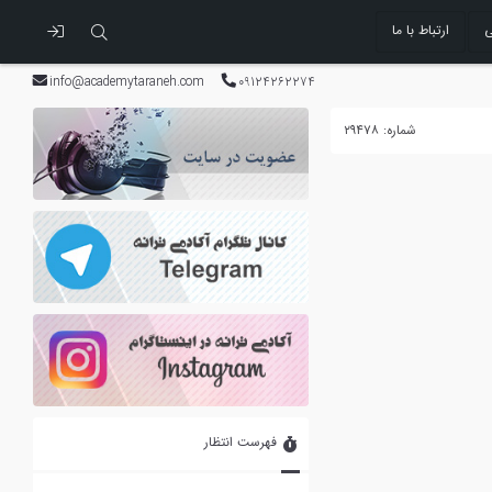
ی
ارتباط با ما
info@academytaraneh.com
09124262274
شماره: ۲۹۴۷۸
فهرست انتظار