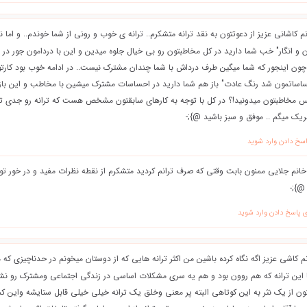
م کاشانی عزیز از دعوتتون به نقد ترانه متشکرم.. ترانه ی خوب و رونی از شما خوندم.. و اما ن
و انگار" خب شما دارید در کل مخاطبتون رو بی خیال جلوه میدین و این با دردامون جور در 
چون اینجور که شما میگین طرف درداش با شما چندان مشترک نیست.. در ادامه خوب بود کارتون.
ساتمون شد رنگ عادت" باز هم شما دارید در احساسات مشترک میشین با مخاطب و این باز ه
مخاطبتون میدونید!؟ در کل با توجه به کارهای سابقتون مشخص هست که ترانه رو جدی تر 
ک میگم .. موفق و سبز باشید @};-
اسخ دادن وارد شوید
خانم جلایی ممنون بابت وقتی که صرف ترانم کردید متشکرم از نقطه نظرات مفید و در خور ت
@};-
ی پاسخ دادن وارد شوید
م کاشی عزیز اگه نگاه کرده باشین من اکثر ترانه هایی که از دوستان میخونم در حدناچیزی که 
ا این ترانه که هم روون بود و هم یه سری مشکلات اساسی در زندگی اجتماعی ومشترک رو نشو
تنتون از یک نثر به این کوتاهی البته پر معنی وخلق یک ترانه خیلی خیلی قابل ستایشه واین 