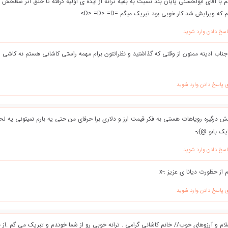
با آقای ابولحسنی پایان بند نسبت به بقیه ترانه از ایده ی اولیه گرفته تا خلق اثر سطحش پا
ه ویرایش شد کار خوبی بود تبریک میگم =D> =D> =D>
اسخ دادن وارد شوید
جناب ادینه ممنون از وقتی که گذاشتید و نظراتتون برام مهمه راستی کاشانی هستم نه کاشی 
ی پاسخ دادن وارد شوید
اسخ دادن وارد شوید
 از حظورت دیانا ی عزیز :-x
ی پاسخ دادن وارد شوید