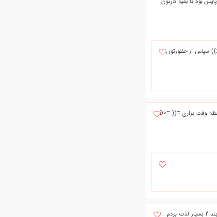
یین بود با بقیه کارتون
;)) سپاس از حظورتون
همش درگیره رویاهات هستی به فکر قیمت ارز و دلاری برا حرفای من حتی یه بارم نمیتونی یه لحظه وقت بزاری =(( =D>
سلام و آرزوهای خوب// خانم کاشانی گرامی . ترانه خوبی رو از شما خوندم و تبریک می گم .از بند 2 بسیار لذت بردم .