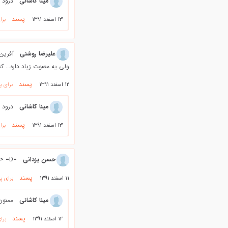
مینا کاشانی
درود 
پسند
13 اسفند 1391
برا
علیرضا روشنی
آفرین.
ولی یه مصوت زیاد داره... که 
پسند
12 اسفند 1391
برای پ
مینا کاشانی
درود 
پسند
13 اسفند 1391
برا
حسن يزداني
=D> =D> =D> =D> =D> =D> يعني تركوندي ها مرسيييييييييييييييييييييييييييي @};- @};- @};-
پسند
11 اسفند 1391
برای پ
مینا کاشانی
ممنون
پسند
12 اسفند 1391
برا