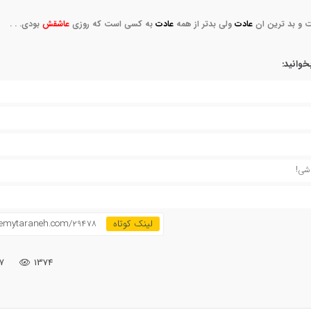
ت
و بد ترین ان
عادت
ولی بدتر از همه
عادت
به کسی است
که روزی
عاشقش
بودی. . .
خوانید:
اشی!
demytaraneh.com/29478
۷
1374