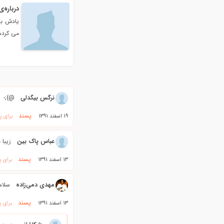
درباره‌
یادش بخ
می کردم
نرگس بیگدلی
@};-
پسند
19 اسفند 1391
برای پ
عباس پاک بین
زیبا 
پسند
13 اسفند 1391
برای پ
مهدي دمي‌زاده
سلام
پسند
13 اسفند 1391
برای پ