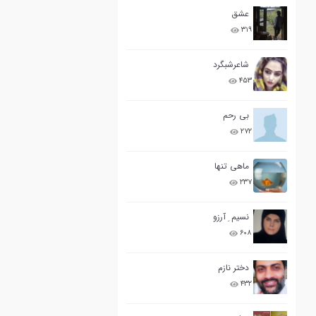
عشق
۳۱۹
شاعرشبگرد
۴۵۳
بی رحم
۲۷۲
ماهی تنها
۲۳۷
نسیم ِ آرزو
۶۰۸
دختر نازم
۴۳۲