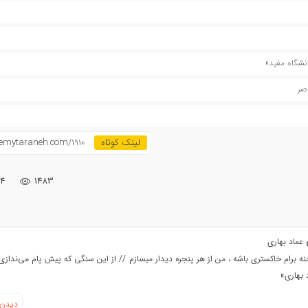
نشگاه مفید»
اصر
emytaraneh.com/1910
۴
1483
ی
عماد بهاری
ه برام خاکستری باشه ، من از هر پنجره دیدار میسازم // از این سنگی که پیش پام می‌ندازی،
 بهاری»
دیدن 