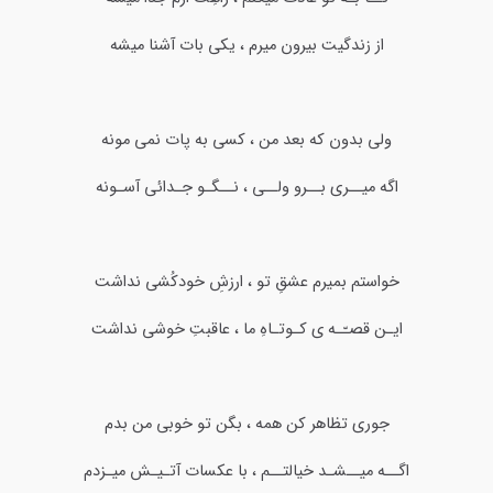
از زندگیت بیرون میرم ، یکی بات آشنا میشه
ولی بدون که بعد من ، کسی به پات نمی مونه
اگه میــری بــرو ولــی ، نــگـو جـدائی آسـونه
خواستم بمیرم عشقِ تو ، ارزشِ خودکُشی نداشت
ایـن قصـّـه ی کـوتـاهِ ما ، عاقبتِ خوشی نداشت
جوری تظاهر کن همه ، بگن تو خوبی من بدم
اگــه میــشـد خیالتــم ، با عکسات آتـیـش میـزدم