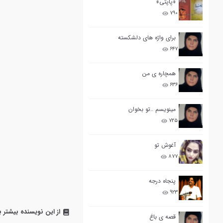
«پاپتی»
۷۹۰
برای واژه های دلشکسته
۶۴۷
همچاره ی من
۶۳۶
مینویسم ..تو بخوان
۷۲۵
آغوش تو
۸۷۷
پنجاه درجه
۹۲۳
از این نویسنده بیشتر ب
قصه ی باغ