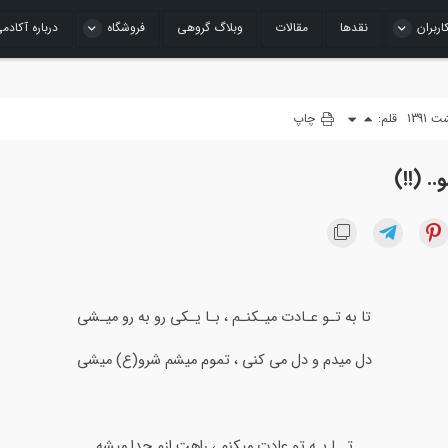
اربران
نقدها
مقالات
وبلاگ گروهی
فروشگاه
درباره آکادم
قلم:
چاپ
. (!!)
تا به تـو عـادت میـکنـم ، بـا یـکی رو به رو میـشی
دل میدم و دل می کنی ، تموم میشم شرو(ع) میشی
تــا بـه تو عادت میکنم ، راهِت ازم جدا میشه