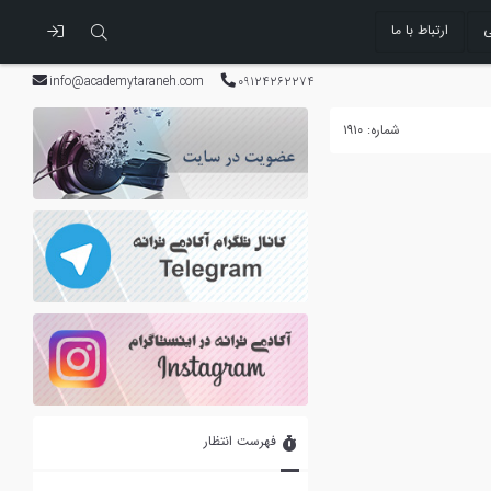
ی
ارتباط با ما
info@academytaraneh.com
09124262274
شماره: ۱۹۱۰
فهرست انتظار