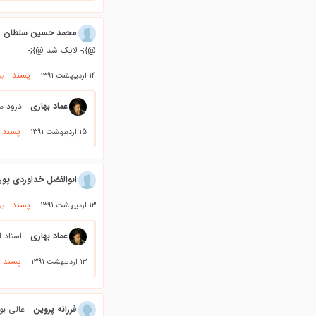
محمد حسین سلطان ز
@};- لایک شد @};-
پسند
14 اردیبهشت 1391
بر
عماد بهاری
درود م
پسند
15 اردیبهشت 1391
ابوالفضل خداوردی پور
پسند
13 اردیبهشت 1391
بر
عماد بهاری
استاد ا
پسند
13 اردیبهشت 1391
فرزانه پروین
عالی بود