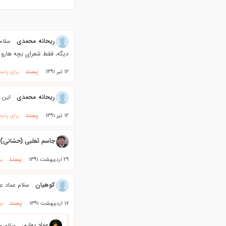
ریحانه محمدی
سلام
دیگه، فقط شعرای بچه هارو 
پسند
12 تیر 1391
برای پاسخ
ریحانه محمدی
این ت
پسند
12 تیر 1391
برای پاسخ
جاسم ثعلبی (حسّانی)
پسند
29 اردیبهشت 1391
بر
كوهيان
سلام عماد ع
پسند
16 اردیبهشت 1391
بر
عماد بهاری
سلام م