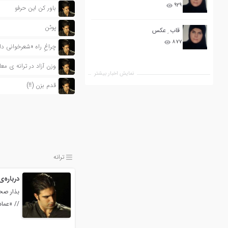
۹۲۹
باور کن این حرفو
پوئن
قاب ِ عکس
۸۷۷
چراغِ راه «شعرخوانی دا
وزن آزاد در ترانه ی مع
نمایش اخبار بیشتر
قدم بزن (!!)
ترانه
درباره‌
بذار صحن
// «عماد