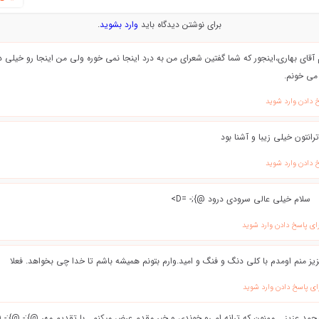
برای نوشتن دیدگاه باید
وارد بشوید
.
 آقای بهاری،اینجور که شما گفتین شعرای من به درد اینجا نمی خوره ولی من اینجا رو خیلی 
می خونم.
 دادن وارد شوید
رانتون خیلی زیبا و آشنا بود
 دادن وارد شوید
سلام خیلی عالی سرودی درود @};- =D>
ای پاسخ دادن وارد شوید
زيز منم اومدم با كلي دنگ و فنگ و اميد.وارم بتونم هميشه باشم تا خدا چي بخواهد. فعلا
ای پاسخ دادن وارد شوید
حمد عزیز .. ممنون که ترانه ام رو خوندی و خیر مقدم عرض میکنم . با تقدیم مهر @};- @};- @