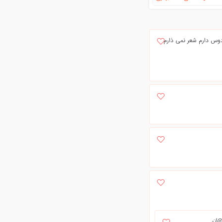
دوس دارم شعر نمی ذارم
};-