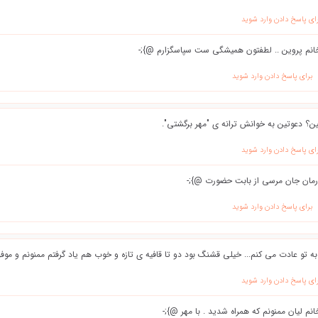
ای پاسخ دادن وارد شوید
انم پروین .. لطفتون همیشگی ست سپاسگزارم @};-
برای پاسخ دادن وارد شوید
ین؟ دعوتین به خوانش ترانه ی "مهر برگشتی".
ای پاسخ دادن وارد شوید
رمان جان مرسی از بابت حضورت @};-
برای پاسخ دادن وارد شوید
به تو عادت می کنم... خیلی قشنگ بود دو تا قافیه ی تازه و خوب هم یاد گرفتم ممنونم و موف
ای پاسخ دادن وارد شوید
نم لیان ممنونم که همراه شدید . با مهر @};-