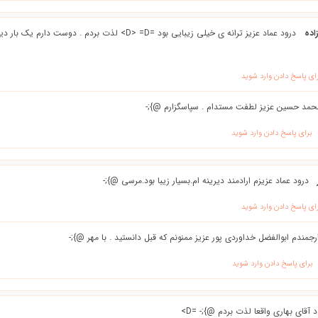
اده
درود عماد عزیز ترانه ی خیلی زیبایی بود =D> =D> لذت بردم . 
ای پاسخ دادن وارد شوید
حمد حسین عزیز لطفت مستدام . سپاسگزارم @};-
برای پاسخ دادن وارد شوید
درود عماد عزیزم ارادمند دیرینه ام.بسیار زیبا بود.مرسی @};-
ای پاسخ دادن وارد شوید
رجمندم ابوالفضل خداوردی پور عزیز ممنونم که قبل دانستید . با مهر @};-
برای پاسخ دادن وارد شوید
 آقای بهاری واقعا لذت بردم @};- =D>