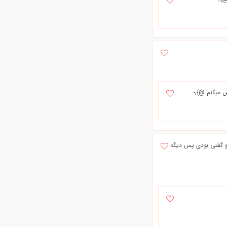
ض میکنم @};-
رو گفتی بودی پس دیگه