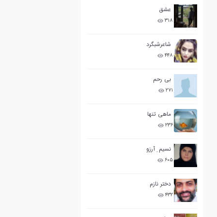
عشق
۳۱۸
شاعرشبگرد
۴۴۸
بی رحم
۲۷۱
ماهی تنها
۲۳۶
نسیم ِ آرزو
۶۰۵
دختر نازم
۴۳۲