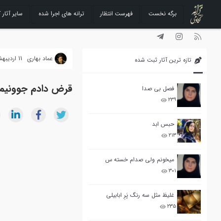
برگه نخست
فهرست انتظار
ترانه های اجرا شده
سایر آثار ک
رفتن
به
محتوا
عماد بهاری
11 اردیبهشت 1391
تازه ترین آثار ثبت شده
قرض دادم جوونیمو.
فصل بی صدا
۲۳۹
حبس ابد
۲۱۳
میخونم ولی صدام خسته س
۳۰۱
غلیظ مثل سه رنگ پَرِ ابابیلی
۲۳۵