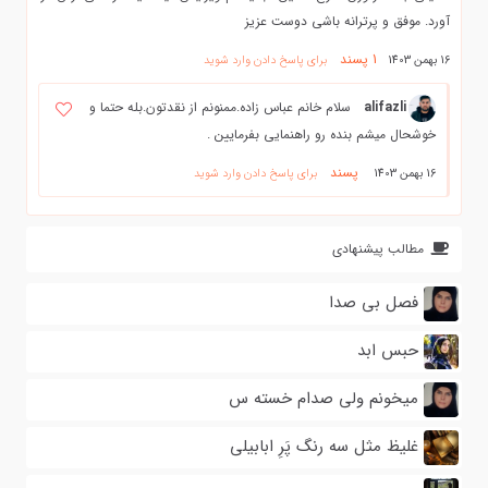
آورد. موفق و پرترانه باشی دوست عزیز
1
پسند
16 بهمن 1403
برای پاسخ دادن وارد شوید
alifazli
سلام خانم عباس زاده.ممنونم از نقدتون.بله حتما و
خوشحال میشم بنده رو راهنمایی بفرمایین .
پسند
16 بهمن 1403
برای پاسخ دادن وارد شوید
مطالب پیشنهادی
فصل بی صدا
حبس ابد
میخونم ولی صدام خسته س
غلیظ مثل سه رنگ پَرِ ابابیلی