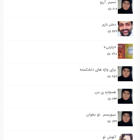
نسیم ِ آرزو
۶۱۷
دختر نازم
۴۳۶
«پاپتی»
۷۹۸
برای واژه های دلشکسته
۶۵۹
همچاره ی من
۶۴۳
مینویسم ..تو بخوان
۷۳۲
آغوش تو