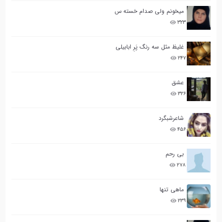
میخونم ولی صدام خسته س
۳۲۳
غلیظ مثل سه رنگ پَرِ ابابیلی
۲۴۷
عشق
۳۲۶
شاعرشبگرد
۴۵۶
بی رحم
۲۷۸
ماهی تنها
۲۳۹