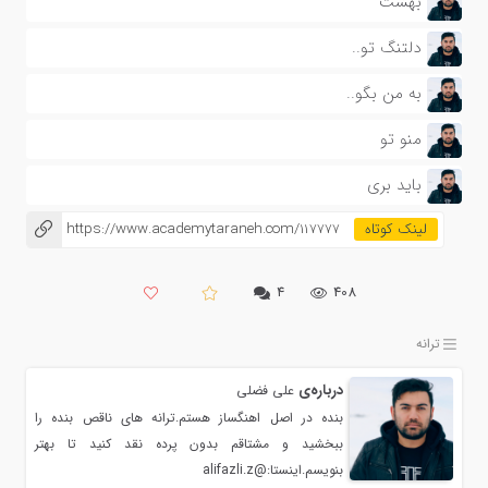
بهشت
دلتنگ تو..
به من بگو..
منو تو
باید بری
https://www.academytaraneh.com/117777
۴
408
ترانه
درباره‌ی
علی فضلی
بنده در اصل اهنگساز هستم.ترانه های ناقص بنده را
ببخشید و مشتاقم بدون پرده نقد کنید تا بهتر
بنویسم.اینستا:@alifazli.z