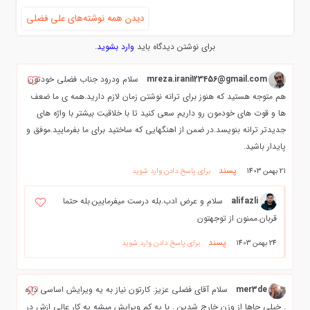
دیدن همه نوشته‌های علی فضلی
برای نوشتن دیدگاه باید
وارد بشوید
.
mreza.irani123456@gmail.com
سلام ودرود جناب فضلی خودتون
هم متوجه هستید که هنوز برای ترانه نوشتن زمان لازم دارید.همه ی ما ضعف
ها و قوت های خودمون رو داریم سعی کنید تا با خلاقیت بیشتر با واژه های
جدیدتر ترانه بنویسد.در ضمن از اهنگهایی که ساختید برای ما بفرمایید.موفق و
پایدار باشید.
پسند
21 بهمن 1403
برای پاسخ دادن وارد شوید
alifazli
سلام و عرض ادب.بله درست میفرمایین.بله حتما
قربان.ممنون از توجهتون
پسند
24 بهمن 1403
برای پاسخ دادن وارد شوید
mer3de
سلام آقای فضلی عزیز. کارتون نیاز به یه ویرایش اساسی داره
. خیلی جاها از وزن خارج شدین . با یه کم ویرایش میشه یه کار عالی ازش در