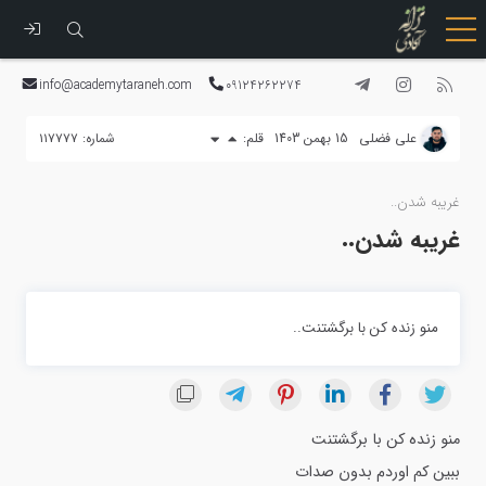
رفتن
به
info@academytaraneh.com
09124262274
محتوا
علی فضلی
15 بهمن 1403
قلم:
شماره: ۱۱۷۷۷۷
غریبه شدن..
غریبه شدن..
منو زنده کن با برگشتنت..
منو زنده کن با برگشتنت
ببین کم اوردم بدون صدات