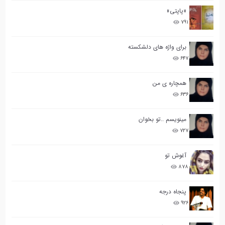
«پاپتی»
۷۹۱
برای واژه های دلشکسته
۶۴۷
همچاره ی من
۶۳۶
مینویسم ..تو بخوان
۷۲۷
آغوش تو
۸۷۸
پنجاه درجه
۹۲۶