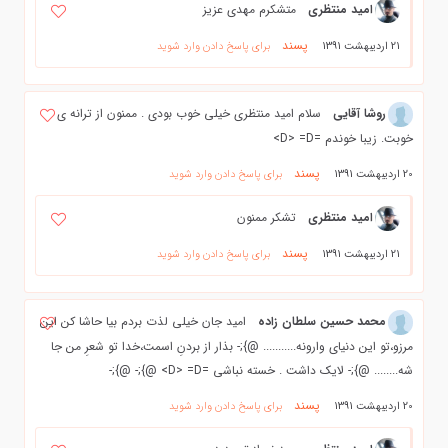
امید منتظری
متشکرم مهدی عزیز
پسند
21 اردیبهشت 1391
برای پاسخ دادن وارد شوید
روشا آقایی
سلام اميد منتظري خيلي خوب بودي . ممنون از ترانه ي
خوبت. زيبا خوندم =D> =D>
پسند
20 اردیبهشت 1391
برای پاسخ دادن وارد شوید
امید منتظری
تشکر ممنون
پسند
21 اردیبهشت 1391
برای پاسخ دادن وارد شوید
محمد حسین سلطان زاده
امید جان خیلی لذت بردم بیا حاشا کن این
مرزو،تو این دنیای وارونه........... @};- بذار از بردنِ اسمت،خدا تو شعرِ من جا
شه........ @};- لایک داشت . خسته نباشی =D> =D> @};- @};-
پسند
20 اردیبهشت 1391
برای پاسخ دادن وارد شوید