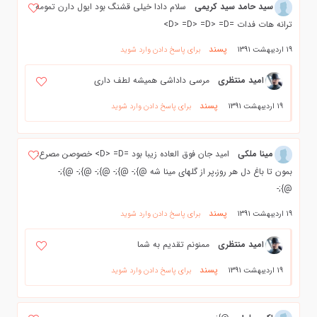
سید حامد سید کریمی
سلام دادا خیلی قشنگ بود ایول دارن تمومه
ترانه هات فدات =D> =D> =D> =D>
پسند
19 اردیبهشت 1391
برای پاسخ دادن وارد شوید
امید منتظری
مرسی داداشی همیشه لطف داری
پسند
19 اردیبهشت 1391
برای پاسخ دادن وارد شوید
مینا ملکی
امید جان فوق العاده زیبا بود =D> =D> خصوصن مصرع:
بمون تا باغ دل هر روز،پر از گلهای مینا شه @};- @};- @};- @};- @};-
@};-
پسند
19 اردیبهشت 1391
برای پاسخ دادن وارد شوید
امید منتظری
ممنونم تقدیم به شما
پسند
19 اردیبهشت 1391
برای پاسخ دادن وارد شوید