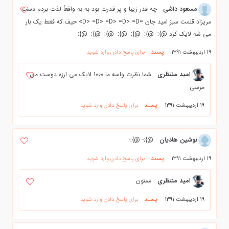
مسعود داشی
چه قدر زیبا و پر قدرت بود به به واقعاً لذت بردم دست
مریزاد قلمت سبز امید جان =D> =D> =D> =D> =D> حیف که فقط یک بار
می شه لایک کرد @};- @};- @};- @};- @};- @};- @};-
پسند
19 اردیبهشت 1391
برای پاسخ دادن وارد شوید
امید منتظری
شما نظرت واسه ما 1000 لایک می ارزه دوست من
مرسی
پسند
19 اردیبهشت 1391
برای پاسخ دادن وارد شوید
نوشین هادیان
@};- @};-
پسند
19 اردیبهشت 1391
برای پاسخ دادن وارد شوید
امید منتظری
ممنون
پسند
19 اردیبهشت 1391
برای پاسخ دادن وارد شوید