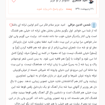
امید منتظری
ممنونم از تو عزیز
پسند
20 اردیبهشت 1391
برای پاسخ دادن وارد شوید
شمس الدین عراقی
امید عزیز سلام فکر می کنم اولین ترانه ای باشد
که از شما می خوانم. اول بگویم بخش بخش های ترانه ات خیلی هم قشنگ
است ولی کنار یکدیگر خیلی خوب جا داده نشده اند. برایت می گویم ولی اول
عذر خواهی مرا بپذیر در این بیت دقت کنید لطفا بخون شاید غزل بازم،کنارِ
عطرِ تو نو شه مث شعرای نیمایی،ترانم از تو مملو شه هم قافیه کردن (نو) و
(مملو) خیلی قشنگ نیست چرا که معمولا در کلمه ی (مملو) حرف (واو) کامل
ادا می شود.و آنوقت با (نو) هم قافیه نمی شود. به یمن لمس شعر تو،جهانم
پاک و زیبا شه ( به یمن) خیلی با زبان ترانه ات هماهنگ نیست. و این بیت
بیا حاشا کن این مرزو،تو این دنیای وارونه که شیراش خسته از غرش،کویرش
غرقه بارونه غرش شیرها و کویر غرق در باران هرکدام به تنهایی تصاویری
زیبایند ولی کنار هم گذاشتشان شاید خیلی تصویر زیبایی ندهد. بمون تا باغ
دل هر روز،پر از گلهای مینا شه بذار آهنگ تو یک بار،دلیلِ رقص قوها شه این
بیت خیلی هم قشنگ است و دلنشین باغ گل آهنگ رقص قوها ببینید چقدر
قشنگ کنار هم نشسته اند و چه تصویر رویایی داده اند. آفرین ولی باز در این
بیت دو مصرع پشت سر هم خیلی با هم خوب ننشسته اند بگو این خاک