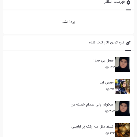
فهرست انتظار
پیدا نشد
تازه ترین آثار ثبت شده
فصل بی صدا
۲۴۳
حبس ابد
۲۱۶
میخونم ولی صدام خسته س
۳۰۷
غلیظ مثل سه رنگ پَرِ ابابیلی
۲۴۲