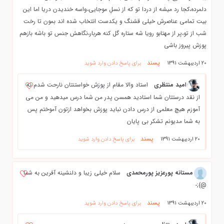
دلمرده،کجا رد میشه از دردا تو که از نسلِ موجایی،واسه خندیدن دریا اما این
بیت تمامی عناصرش خیلی قشنگ و یکدست انتخاب شده اند بمون تا رخت
شب از تو،پر از مهتابو رویا شه ستاره گل کنه هربار،نگاهش جنس تو باشه بازهم
پوزش پیروز باشی
پسند
20 اردیبهشت 1391
برای پاسخ دادن وارد شوید
امید منتظری
استاد والا مقام از پوزش خواستنتان نارحت شدم نه
از نقد درستتان شما استادید همسن پدر من شما درس میدهید و من می
آموزم هیچ معلمی از درس دادن نباید پوزش بخواهد ازتون آموختم پس
به شما مدیونم تشکر بی پایان
پسند
20 اردیبهشت 1391
برای پاسخ دادن وارد شوید
مستانه پورعزیز پورمحمدی
سلام خیلی زیبا و دلنشینه آفرین به شما
@};-
پسند
20 اردیبهشت 1391
برای پاسخ دادن وارد شوید