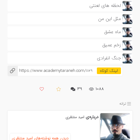
لحظه های لعنتی
مثل این من
ماه عشق
زخم عمیق
جنگ انفرادی
https://www.academytaraneh.com/1129
۳۹
1088
ترانه
درباره‌ی
امید منتظری
دیدن همه نوشته‌های امید منتظری