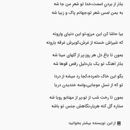
بذار از بردنِ اسمت،خدا تو شعرِ من جا شه
به یمن لمس شعر تو،جهانم پاک و زیبا شه
بیا حاشا کن این مرزو،تو این دنیای وارونه
که شیراش خسته از غرش،کویرش غرقه بارونه
بمون تا باغ دل هر روز،پر از گلهای مینا شه
بذار آهنگ تو یک بار،دلیلِ رقص قوها شه
بگو این خاک دلمرده،کجا رد میشه از دردا
تو که از نسلِ موجایی،واسه خندیدن دریا
بمون تا رخت شب از تو،پر از مهتابو رویا شه
ستاره گل کنه هربار،نگاهش جنس تو باشه
از این نویسنده بیشتر بخوانید: