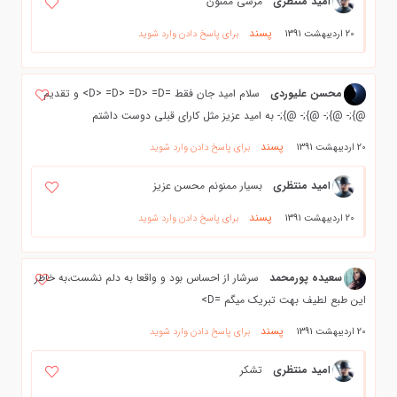
امید منتظری
مرسی ممنون
پسند
20 اردیبهشت 1391
برای پاسخ دادن وارد شوید
محسن علیوردی
سلام امید جان فقط =D> =D> =D> =D> و تقدیم
@};- @};- @};- @};- به امید عزیز مثل کارای قبلی دوست داشتم
پسند
20 اردیبهشت 1391
برای پاسخ دادن وارد شوید
امید منتظری
بسیار ممنونم محسن عزیز
پسند
20 اردیبهشت 1391
برای پاسخ دادن وارد شوید
سعیده پورمحمد
سرشار از احساس بود و واقعا به دلم نشست،به خاطر
این طبع لطیف بهت تبریک میگم =D>
پسند
20 اردیبهشت 1391
برای پاسخ دادن وارد شوید
امید منتظری
تشکر