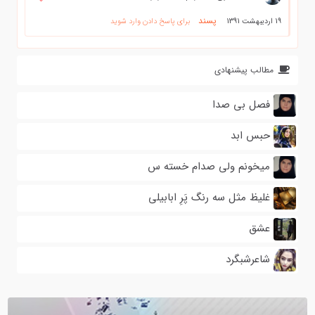
پسند
19 اردیبهشت 1391
برای پاسخ دادن وارد شوید
مطالب پیشنهادی
فصل بی صدا
حبس ابد
میخونم ولی صدام خسته س
غلیظ مثل سه رنگ پَرِ ابابیلی
عشق
شاعرشبگرد