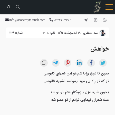
رفتن
به
info@academytaraneh.com
09124262274
محتوا
امید منتظری
18 اردیبهشت 1391
قلم:
شماره: ۱۱۲۹
خواهش
بمون تا غرق رؤیا شم،تو این شبهای کابوسی
تو که تو راه بی مهتاب،واسم تشبیه فانوسی
بخون شاید غزل بازم،کنارِ عطرِ تو نو شه
مث شعرای نیمایی،ترانم از تو مملو شه