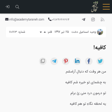
رفتن
به
info@academytaraneh.com
09124262274
محتوا
وحید اسماعیل دخت
25 تیر 1397
قلم:
شماره: ۱۱۰۷۱۳
کافیه!
من هر وقت که دنبالِ آرامشم
به چشمای تو خیره شم کافیه
تو درمون درد منی یُ برام
یه لحظه نگاهِ تو هم کافیه