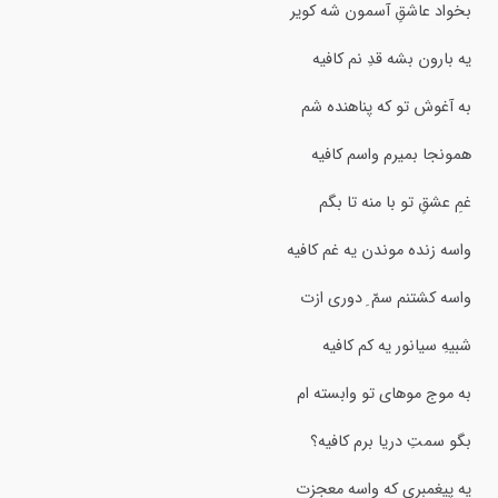
بخواد عاشقِ آسمون شه کویر
یه بارون بشه قدِ نم کافیه
به آغوش تو که پناهنده شم
همونجا بمیرم واسم کافیه
غمِ عشقِ تو با منه تا بگم
واسه زنده موندن یه غم کافیه
واسه کشتنم سمّ ِ دوری ازت
شبیهِ سیانور یه کم کافیه
به موج موهای تو وابسته ام
بگو سمتِ دریا برم کافیه؟
یه پیغمبری که واسه معجزت