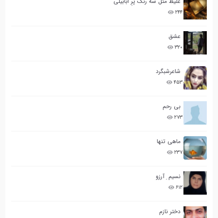
غلیظ مثل سه رنگ پَرِ ابابیلی
۲۴۴
عشق
۳۲۰
شاعرشبگرد
۴۵۳
بی رحم
۲۷۳
ماهی تنها
۲۳۷
نسیم ِ آرزو
۶۱۲
دختر نازم