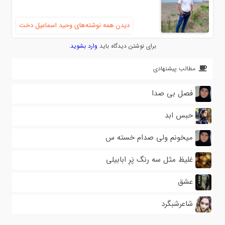
دیدن همه نوشته‌های وحید اسماعیل دخت
برای نوشتن دیدگاه باید
وارد بشوید
.
مطالب پیشنهادی
فصل بی صدا
حبس ابد
میخونم ولی صدام خسته س
غلیظ مثل سه رنگ پَرِ ابابیلی
عشق
شاعرشبگرد