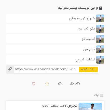
از این نویسنده بیشتر بخوانید:
شروع کن به رفتن
بگو کجا برم
اشتباه تو
ترنم من
اعتراف شیرین
https://www.academytaraneh.com/110713
822
ترانه
درباره‌ی
وحید اسماعیل دخت