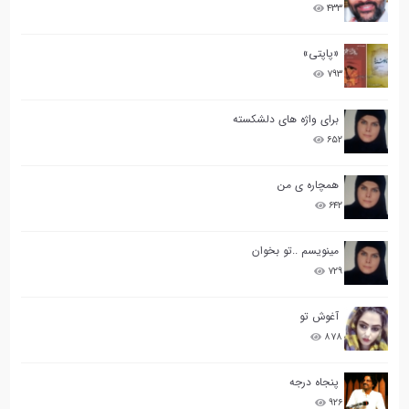
۴۳۳
«پاپتی»
۷۹۳
برای واژه های دلشکسته
۶۵۲
همچاره ی من
۶۴۲
مینویسم ..تو بخوان
۷۲۹
آغوش تو
۸۷۸
پنجاه درجه
۹۲۶