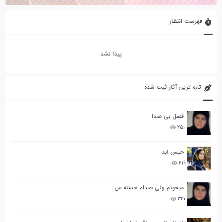
فهرست انتظار
پیدا نشد
تازه ترین آثار ثبت شده
فصل بی صدا
۲۵۰
حبس ابد
۲۱۹
میخونم ولی صدام خسته س
۳۲۰