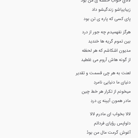
لالایِ خواب خسته ی من بود
زیباییاشو زندگیشو داد
پای کسی که پاره ی تن بود
هرگز نفهمیدم چه جور از درد
بین تموم گریه ها خندید
مدیون اشکاشم که هر لحظه
از گونه هاش آروم می غلطید
لعنت به هر چی قسمت و تقدیر
دنیای ما دنیایی نامردِ
میخونم از تکرار هر خط چین
مادر همون آیینه ی دردِ
لالا بخواب ای مادرم لالا
دلواپس رؤیای فرداتم
آغوش گرمت مال من بودُ