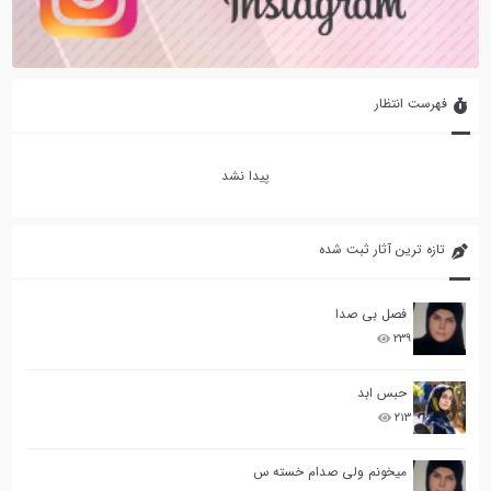
فهرست انتظار
پیدا نشد
تازه ترین آثار ثبت شده
فصل بی صدا
۲۳۹
حبس ابد
۲۱۳
میخونم ولی صدام خسته س