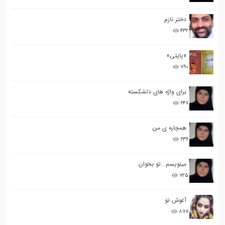
دختر نازم
۴۳۲
«پاپتی»
۷۹۰
برای واژه های دلشکسته
۶۴۷
همچاره ی من
۶۳۶
مینویسم ..تو بخوان
۷۲۵
آغوش تو
۸۷۷