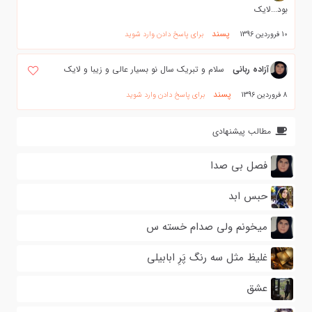
بود...لایک
پسند
10 فروردین 1396
برای پاسخ دادن وارد شوید
آزاده ربانی
سلام و تبریک سال نو بسیار عالی و زیبا و لایک
پسند
8 فروردین 1396
برای پاسخ دادن وارد شوید
مطالب پیشنهادی
فصل بی صدا
حبس ابد
میخونم ولی صدام خسته س
غلیظ مثل سه رنگ پَرِ ابابیلی
عشق