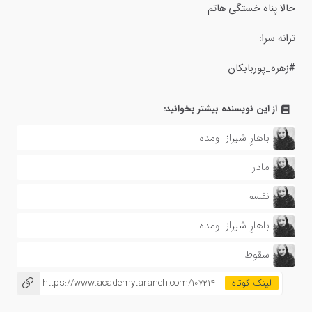
حالا پناه خستگی هاتم
ترانه سرا:
#زهره_پوربابکان
از این نویسنده بیشتر بخوانید:
باهارِ شیراز اومده
مادر
نفسم
باهارِ شیراز اومده
سقوط
https://www.academytaraneh.com/107214