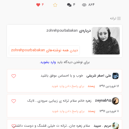
۴
۴
864
ترانه
درباره‌ی
zohrehpourbabakan
دیدن همه نوشته‌های zohrehpourbabakan
برای نوشتن دیدگاه باید
وارد بشوید
.
علی اصغر شریفی
خوب و با احساس موفق باشید
پسند
16 فروردین 1396
برای پاسخ دادن وارد شوید
zeynab95
زهره خانم سلام ترانه ی زیبایی سرودی....لایک
پسند
11 فروردین 1396
برای پاسخ دادن وارد شوید
مریم . سپید
سلام زهره جان...ترانه ت خیلی قشنگ و دوست داشتنی