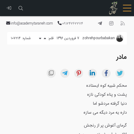
رفتن
به
info@academytaraneh.com
09124262274
محتوا
zohrehpourbabakan
7 فروردین 1396
قلم:
شماره: ۱۰۷۲۱۴
مادر
محکم شبیه کوه ایستاده
پشت و پناه کودکی نازه
دنیا گرفته مردشو اما
داره یه مرد دیگه می سازه
گرمای آغوش پر از رنجش