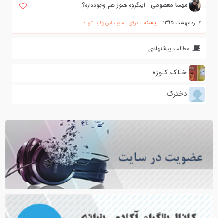
مهسا معصومی
اینگروه هنوز هم وجودداره؟
پسند
7 اردیبهشت 1395
برای پاسخ دادن وارد شوید
مطالب پیشنهادی
خـاک کـوزه
دخترک