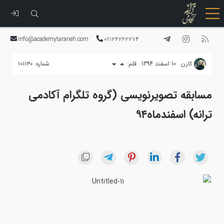
رفتن
به
info@academytaraneh.com
09124262274
محتوا
كارن
10 اسفند 1394
قلم:
شماره: ۱۰۱۱۳۰
مسابقه تصویرنویسی (گروه تلگرام آکادمی
ترانه) اسفندماه۹۴