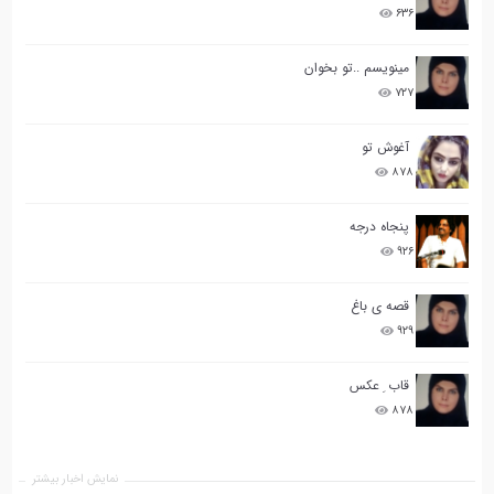
۶۳۶
مینویسم ..تو بخوان
۷۲۷
آغوش تو
۸۷۸
پنجاه درجه
۹۲۶
قصه ی باغ
۹۲۹
قاب ِ عکس
۸۷۸
نمایش اخبار بیشتر