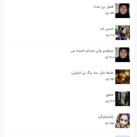
فصل بی صدا
۲۴۳
حبس ابد
۲۱۶
میخونم ولی صدام خسته س
۳۰۷
غلیظ مثل سه رنگ پَرِ ابابیلی
۲۴۲
عشق
۳۱۹
شاعرشبگرد
۴۵۲