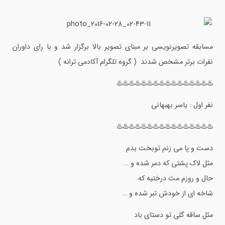
مسابقه تصویرنویسی بر مبنای تصویر بالا برگزار شد و با رای داوران
نفرات برتر مشخص شدند ( گروه تلگرام آکادمی ترانه )
♨️♨️♨️♨️♨️♨️♨️♨️♨️♨️♨️♨️♨️♨️♨️♨️
نفر اول : یاسر بهبهانی
♨️♨️♨️♨️♨️♨️♨️♨️♨️♨️♨️♨️♨️♨️♨️♨️
دست و پا می زنم توبخت بدم
مثل لاک پشتی که دمر شده و …
حال و روزم مث درختیه که
شاخه ای از خودش تبر شده و …
مثل ساقه گلی تو دستای باد