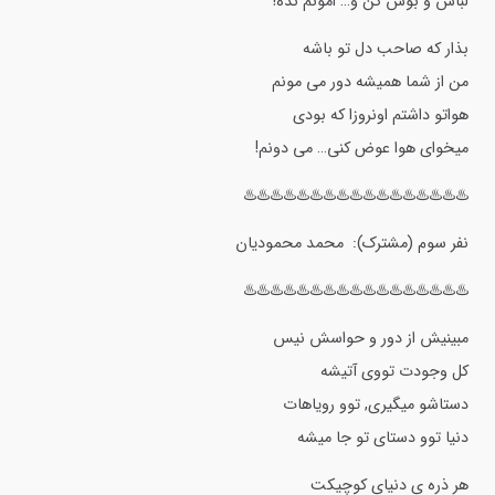
لباش و بوس کن و… امونم نده!
بذار که صاحب دل تو باشه
من از شما همیشه دور می مونم
هواتو داشتم اونروزا که بودی
میخوای هوا عوض کنی… می دونم!
♨️♨️♨️♨️♨️♨️♨️♨️♨️♨️♨️♨️♨️♨️♨️♨️♨️
نفر سوم (مشترک): محمد محمودیان
♨️♨️♨️♨️♨️♨️♨️♨️♨️♨️♨️♨️♨️♨️♨️♨️♨️
مبینیش از دور و حواسش نیس
کل وجودت تووی آتیشه
دستاشو میگیری, توو رویاهات
دنیا توو دستای تو جا میشه
هر ذره ی دنیای کوچیکت