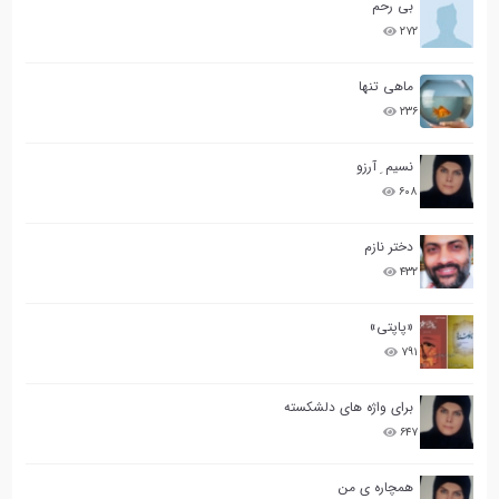
بی رحم
۲۷۲
ماهی تنها
۲۳۶
نسیم ِ آرزو
۶۰۸
دختر نازم
۴۳۲
«پاپتی»
۷۹۱
برای واژه های دلشکسته
۶۴۷
همچاره ی من