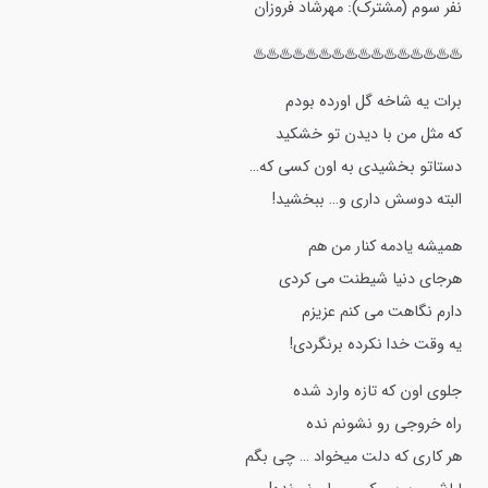
نفر سوم (مشترک): مهرشاد فروزان
♨️♨️♨️♨️♨️♨️♨️♨️♨️♨️♨️♨️♨️♨️♨️♨️
برات یه شاخه گل اورده بودم
که مثل من با دیدن تو خشکید
دستاتو بخشیدی به اون کسی که…
البته دوسش داری و… ببخشید!
همیشه یادمه کنار من هم
هرجای دنیا شیطنت می کردی
دارم نگاهت می کنم عزیزم
یه وقت خدا نکرده برنگردی!
جلوی اون که تازه وارد شده
راه خروجی رو نشونم نده
هر کاری که دلت میخواد … چی بگم