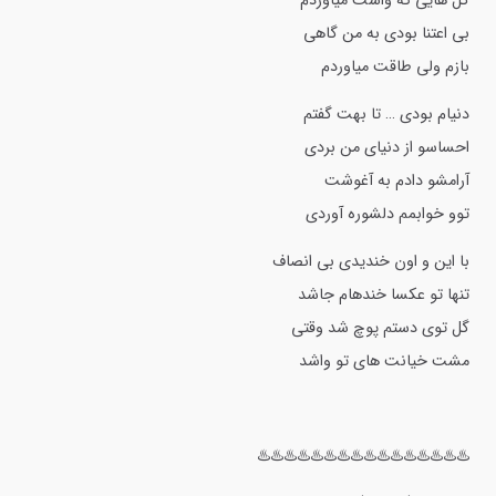
گل هایی که واست میاوردم
بی اعتنا بودی به من گاهی
بازم ولی طاقت میاوردم
دنیام بودی … تا بهت گفتم
احساسو از دنیای من بردی
آرامشو دادم به آغوشت
توو خوابمم دلشوره آوردی
با این و اون خندیدی بی انصاف
تنها تو عکسا خندهام جاشد
گل توی دستم پوچ شد وقتی
مشت خیانت های تو واشد
♨️♨️♨️♨️♨️♨️♨️♨️♨️♨️♨️♨️♨️♨️♨️♨️