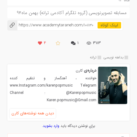
ماه ۹۴
مسابقه تصویرنویسی (گروه تلگرام آکادمی ترانه) بهمن ماه۹۴
https://www.academytaraneh.com/101130
۴
۱
3113
بداهه نویسی
ترانه
درباره‌ی
كارن
خواننده ، آهنگساز و تنظیم کننده
www.Instagram.com/karenpopmusic Telegram
Channel : @Karenpopmusic
Karen.popmusic@Gmail.com
دیدن همه نوشته‌های كارن
برای نوشتن دیدگاه باید
وارد بشوید
.