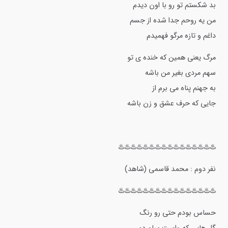
بد شکستم تو رو با اون دیدم
من یه روحم جدا شده از جسم
داغم و تازه مرگو فهمیدم
مرگ یعنی همین که خنده ی تو
سهم مردی بغیر من باشه
به جهنم پناه می برم از
جایی که حرف عشق و زن باشه
♨️♨️♨️♨️♨️♨️♨️♨️♨️♨️♨️♨️♨️♨️♨️♨️
نفر دوم : محمد قاسمی (شاهد)
♨️♨️♨️♨️♨️♨️♨️♨️♨️♨️♨️♨️♨️♨️♨️♨️
حساس بودم حتی رو رنگ