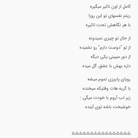
کامل از اون تاثیر میگیره
ریتم نفسهای تو این روزا
با هر نگاهش تحت تاثیره
از حال تو چیزی نمیدونه
از تو “دوست دارم” رو نشنیده
از دور میبینی یکی دیگه
داره بهش با عشق, گل میده
رویای پاییزی تموم میشه
با گریه هات وقتیکه میخنده
زیر لب آروم با خودت میگی：
خوشبخت باشه توی آینده
♨️♨️♨️♨️♨️♨️♨️♨️♨️♨️♨️♨️♨️♨️♨️♨️