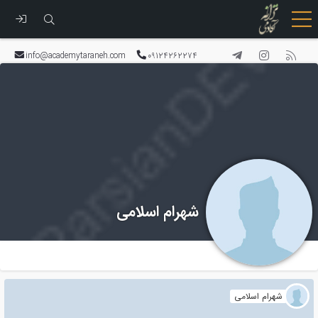
رفتن
به
info@academytaraneh.com
09124262274
محتوا
شهرام اسلامی
شهرام اسلامی