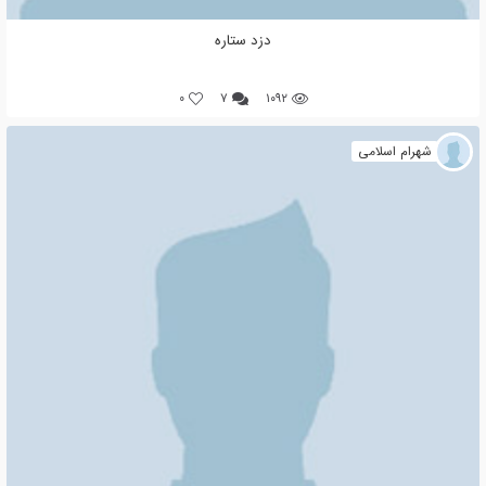
دزد ستاره
0
۷
۱۰۹۲
شهرام اسلامی