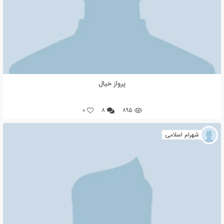
پرواز خیال
0
۸
۸۹۵
شهرام اسلامی