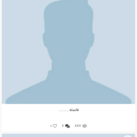
فاصله…………
0
۷
۸۷۷