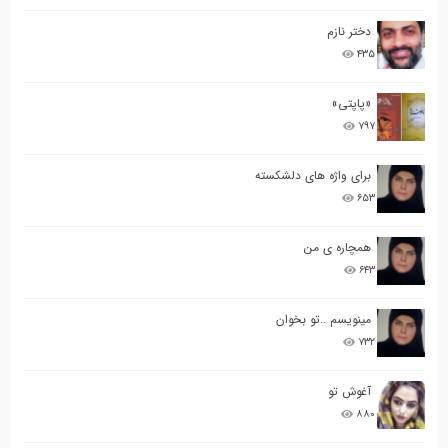
دختر نازم
۴۳۵
«پاپتی»
۷۹۷
برای واژه های دلشکسته
۶۵۳
همچاره ی من
۶۴۳
مینویسم ..تو بخوان
۷۳۲
آغوش تو
۸۸۰