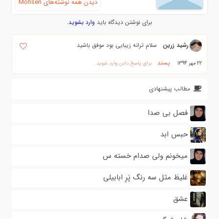
دیدن همه نوشته‌های Mohsen
برای نوشتن دیدگاه باید
وارد بشوید
.
رشید زرین
سلام ترانه زیبایی بود موفق باشید
پسند
22 مهر 1394
برای پاسخ دادن وارد شوید
مطالب پیشنهادی
فصل بی صدا
حبس ابد
میخونم ولی صدام خسته س
غلیظ مثل سه رنگ پَرِ ابابیلی
عشق