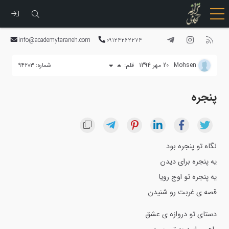
رفتن
به
info@academytaraneh.com
09124262274
محتوا
Mohsen
20 مهر 1394
قلم:
شماره: ۹۴۲۰۳
پنجره
نگاه تو پنجره بود
یه پنجره براى دیدن
یه پنجره تو اوج رویا
قصه ى غربت رو شنیدن
دستاى تو دروازه ى عشق