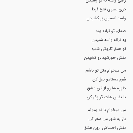
راهى واسه به تو رسیدن
درى بسوى فتح فردا
واسه آسمون پر کشیدن
صداى تو ترانه بود
یه ترانه واسه شنیدن
تو عمق تاریکى شب
نقش خورشید رو کشیدن
من میخوام مثل تو باشم
هُرم دستامو بغل کن
دلهره ها رو از این عشق
با نفس هات دٓر بِدٓر کن
من میخوام با تو بمونم
باز به شهر من سفر کن
نقش احساسُ ازین عشق