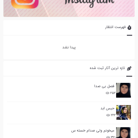
فهرست انتظار
پیدا نشد
تازه ترین آثار ثبت شده
فصل بی صدا
۲۵۲
حبس ابد
۲۲۲
میخونم ولی صدام خسته س
۳۲۱