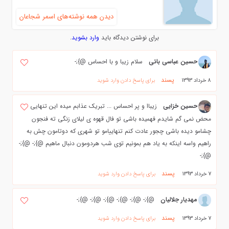
دیدن همه نوشته‌های اسمر شجاعان
برای نوشتن دیدگاه باید
وارد بشوید
.
حسين عباسي بائي
سلام زيبا و با احساس @};-
پسند
8 خرداد 1393
برای پاسخ دادن وارد شوید
حسین خزایی
زیباا و پر احساس ... تبریک عذابم میده این تنهایی
محض نمی گم شایدم فهمیده باشی تو فال قهوه ی لیلای زنگی ته فنجون
چشامو دیده باشی چجور عادت کنم تنهاییامو تو شهری که دوتامون چش به
راهیم واسه اینکه به یاد هم بمونیم توی شب هردومون دنبال ماهیم @};- @};-
@};-
پسند
7 خرداد 1393
برای پاسخ دادن وارد شوید
مهدیار جلالیان
@};- @};- @};- @};- @};- @};-
پسند
7 خرداد 1393
برای پاسخ دادن وارد شوید