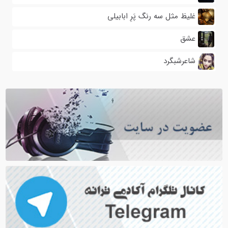
غلیظ مثل سه رنگ پَرِ ابابیلی
عشق
شاعرشبگرد