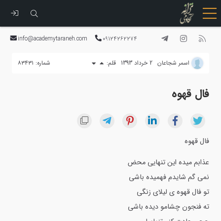
رفتن
به
info@academytaraneh.com
09124262274
محتوا
اسمر شجاعان
2 خرداد 1393
قلم:
شماره: ۸۳۴۳۱
فال قهوه
فال قهوه
عذابم میده این تنهایی محض
نمی گم شایدم فهمیده باشی
تو فال قهوه ی لیلای زنگی
ته فنجون چشامو دیده باشی