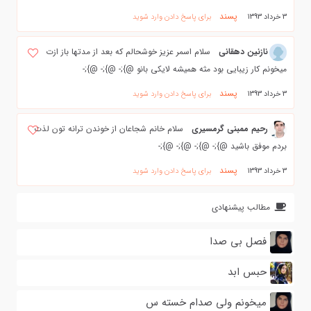
پسند
3 خرداد 1393
برای پاسخ دادن وارد شوید
نازنين دهقاني
سلام اسمر عزيز خوشحالم كه بعد از مدتها باز ازت
ميخونم كار زيبايي بود مثه هميشه لايكي بانو @};- @};- @};-
پسند
3 خرداد 1393
برای پاسخ دادن وارد شوید
رحیم ممبنی گرمسیری
سلام خانم شجاعان از خوندن ترانه تون لذت
بردم موفق باشید @};- @};- @};- @};-
پسند
3 خرداد 1393
برای پاسخ دادن وارد شوید
مطالب پیشنهادی
فصل بی صدا
حبس ابد
میخونم ولی صدام خسته س