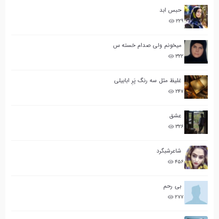
حبس ابد
۲۲۹
میخونم ولی صدام خسته س
۳۲۲
غلیظ مثل سه رنگ پَرِ ابابیلی
۲۴۷
عشق
۳۲۶
شاعرشبگرد
۴۵۶
بی رحم
۲۷۷