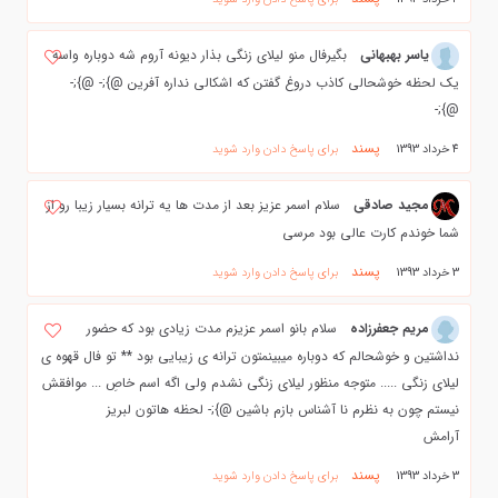
یاسر بهبهانی
بگیرفال منو لیلای زنگی بذار دیونه آروم شه دوباره واسه
یک لحظه خوشحالی کاذب دروغ گفتن که اشکالی نداره آفرین @};- @};-
@};-
پسند
4 خرداد 1393
برای پاسخ دادن وارد شوید
مجید صادقی
سلام اسمر عزيز بعد از مدت ها يه ترانه بسيار زيبا رو از
شما خوندم كارت عالي بود مرسي
پسند
3 خرداد 1393
برای پاسخ دادن وارد شوید
مریم جعفرزاده
سلام بانو اسمر عزیزم مدت زیادی بود که حضور
نداشتین و خوشحالم که دوباره میبینمتون ترانه ی زیبایی بود ** تو فال قهوه ی
لیلای زنگی ..... متوجه منظور لیلای زنگی نشدم ولی اگه اسم خاصِ ... موافقش
نیستم چون به نظرم نا آشناس بازم باشین @};- لحظه هاتون لبریز
آرامش
پسند
3 خرداد 1393
برای پاسخ دادن وارد شوید