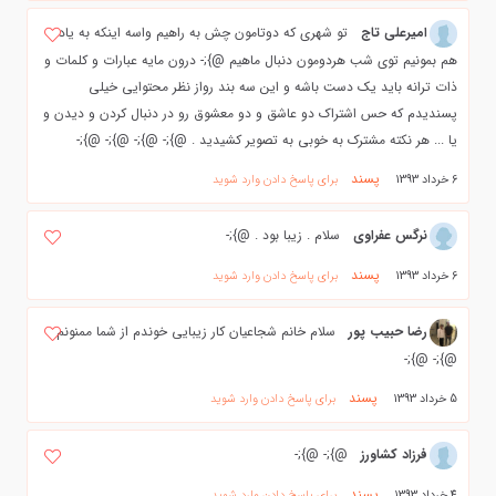
امیرعلی تاج
تو شهری که دوتامون چش به راهیم واسه اینکه به یاد
هم بمونیم توی شب هردومون دنبال ماهیم @};- درون مایه عبارات و کلمات و
ذات ترانه باید یک دست باشه و این سه بند رواز نظر محتوایی خیلی
پسندیدم که حس اشتراک دو عاشق و دو معشوق رو در دنبال کردن و دیدن و
یا ... هر نکته مشترک به خوبی به تصویر کشیدید . @};- @};- @};- @};-
پسند
6 خرداد 1393
برای پاسخ دادن وارد شوید
نرگس عفراوی
سلام . زیبا بود . @};-
پسند
6 خرداد 1393
برای پاسخ دادن وارد شوید
رضا حبیب پور
سلام خانم شجاعیان کار زیبایی خوندم از شما ممنونم
@};- @};-
پسند
5 خرداد 1393
برای پاسخ دادن وارد شوید
فرزاد كشاورز
@};- @};-
پسند
4 خرداد 1393
برای پاسخ دادن وارد شوید