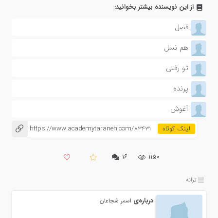
از این نویسنده بیشتر بخوانید:
فصل
هم نسل
تو رفتی
پرنده
آغوش
https://www.academytaraneh.com/83431
۱۶
1150
ترانه
درباره‌ی
اسمر شجاعان