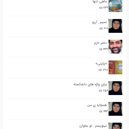
ماهی تنها
۲۳۹
نسیم ِ آرزو
۶۱۷
دختر نازم
۴۳۶
«پاپتی»
۷۹۸
برای واژه های دلشکسته
۶۵۶
همچاره ی من
۶۴۳
مینویسم ..تو بخوان