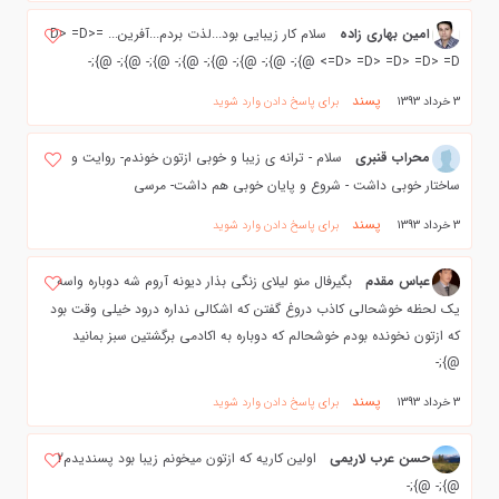
امین بهاری زاده
سلام کار زیبایی بود...لذت بردم...آفرین... =D> =D>
=D> =D> =D> =D> =D> @};- @};- @};- @};- @};- @};- @};- @};-
پسند
3 خرداد 1393
برای پاسخ دادن وارد شوید
محراب قنبری
سلام - ترانه ی زیبا و خوبی ازتون خوندم- روایت و
ساختار خوبی داشت - شروع و پایان خوبی هم داشت- مرسی
پسند
3 خرداد 1393
برای پاسخ دادن وارد شوید
عباس مقدم
بگیرفال منو لیلای زنگی بذار دیونه آروم شه دوباره واسه
یک لحظه خوشحالی کاذب دروغ گفتن که اشکالی نداره درود خیلی وقت بود
که ازتون نخونده بودم خوشحالم که دوباره به اکادمی برگشتین سبز بمانید
@};-
پسند
3 خرداد 1393
برای پاسخ دادن وارد شوید
حسن عرب لاریمی
اولین کاریه که ازتون میخونم زیبا بود پسندیدم2
@};- @};-