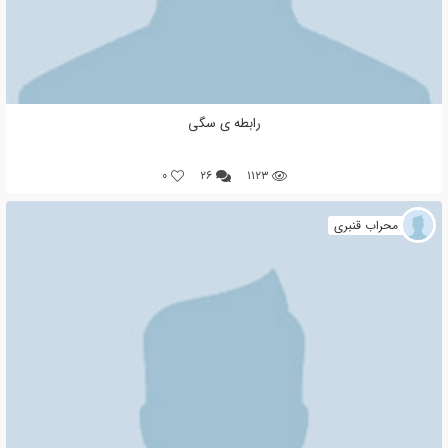
رابطه ی سگی
0
۲۶
۱۱۲۳
محراب قنبری