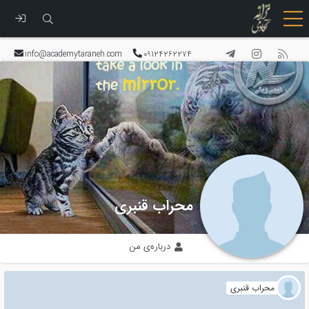
رفتن
به
info@academytaraneh.com
09124262274
محتوا
محراب قنبری
درباره‌ی من
محراب قنبری