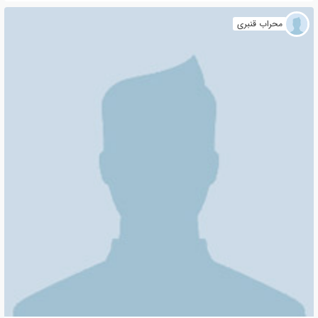
محراب قنبری