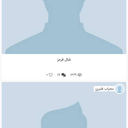
شال قرمز
0
۱۷
۱۲۲۹
محراب قنبری