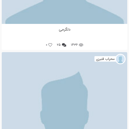
دلگرمی
0
۲۵
۱۴۳۶
محراب قنبری