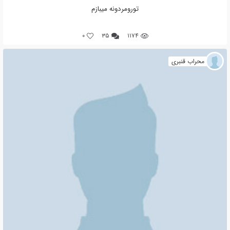
تورومردونه میبازم
0
۳۵
۱۱۷۴
محراب قنبری