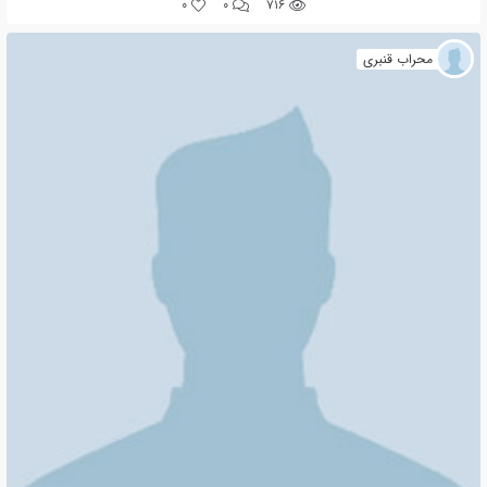
0
0
۷۱۶
محراب قنبری