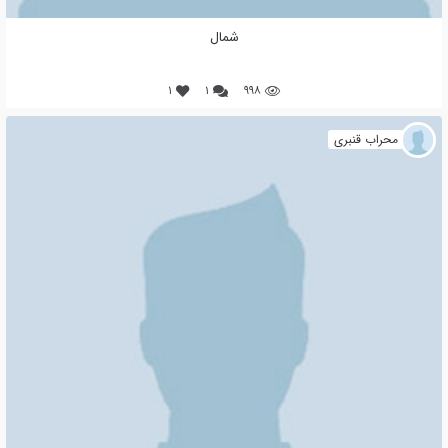
شمال
۱
۱
۹۹۸
محراب قنبری