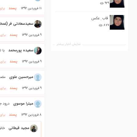
۹۲۹
پسند
11 فروردین 1392
برای
قاب ِ عکس
سعیدسعادتی فر (غمخو
۸۷۷
پسند
9 فروردین 1392
برای
نمایش اخبار بیشتر
سعیده پورمحمد
با 
پسند
9 فروردین 1392
برای
میرحسین علوی
مضمو
پسند
9 فروردین 1392
برای
میترا موسوی
درود جن
پسند
8 فروردین 1392
برای
مجید قیطانی
خان