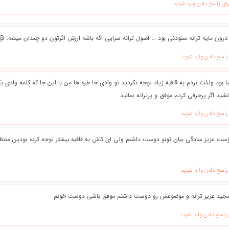
رای پاسخ دادن وارد شوید
 درون مایه ترانه ستودنی بود ... اصول ترانه سرایی اگه باشه ارزش اثرتون دو چندان میشه. @}
 پاسخ دادن وارد شوید
ا بود ولذت بردم به قافيه زياد توجه نكرديد تو وادی خا طره ها من با اين جا كه كلمه وادي بك
 اگر پرحرفي كردم موفق و پرترانه بمانيد
 پاسخ دادن وارد شوید
ست عزیز سادگی بیان تونو دوست داشتم ولی ای کاش به قافیه بیشتر توجه کرده بودین منتظر
 پاسخ دادن وارد شوید
مجید عزیز ترانه و موضوعش رو دوست داشتم موفق باشی دوست خوبم
 پاسخ دادن وارد شوید