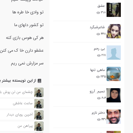
عشق
تو وادی خا طره ها شا
۳۱۸
تو کشور دلهای ما عا
شاعرشبگرد
۴۴۸
هر کی هوس بازی کنه 
بی رحم
عشقو دارن خا ک می کن
۲۷۱
سر مزارش نمی ریم چون
ماهی تنها
۲۳۵
از این نویسنده بیشتر ب
نسیم ِ آرزو
چشمای من تن پوش بار
۶۰۴
ساعت عاشقی
دختر نازم
آخرین رویای دیدار
۴۳۱
پیراهن من