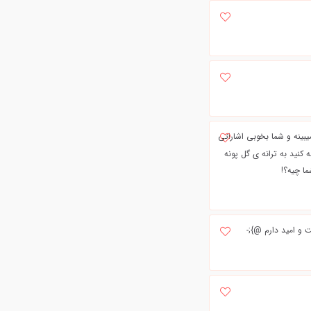
یبینه و شما بخوبی اشاراتی
 مقایسه کنید به ترانه ی گل پونه
ما چیه؟!
 و امید دارم @};-