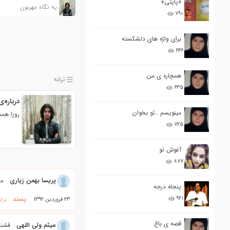
«پاپتی»
یه نگاه مهربون
۷۹۰
برای واژه های دلشکسته
۶۴۶
همچاره ی من
ترانه
۶۳۵
درباره‌
مینویسم ..تو بخوان
روزا هم
۷۲۵
آغوش تو
۸۷۷
پریسا بهمن زیاری
مع
پنجاه درجه
پسند
۹۲۱
23 فروردین 1392
برا
قصه ی باغ
میثم ولی اللهی
قشنگ