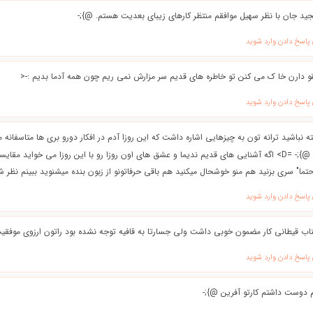
ید جان با نظر سهیل موافقم منتظر کارهای زیبای بعدیت هستم. @};-
 پاسخ دادن وارد شوید
 دارن خا ک می کنن تو خاطره های قدیم سر مزارش نمی ریم چون همه آدما بدیم :-<
 پاسخ دادن وارد شوید
 نباشید ترانه تون به چیزهایی اشاره داشت که این روزا آدم در افکار دورو بری ها متاسفانه م
بهش داشتید زیبا بود ممنون @};- =D> اگه آشنایی های قدیم ندیما و عشق های اون روزا رو با این روزا می خواید
حتما" سری بزنید هم منو خوشحال میکنید هم باقی حرفاتونو از زبون بنده میشنوید ببینم نظر ش
 پاسخ دادن وارد شوید
اب قیطانی کار مضمون خوبی داشت ولی جسارتا به قافیه توجه نشده بود راتون ارزوی موفقیت
 پاسخ دادن وارد شوید
 دوست داشتم کارتو آفرین @};-