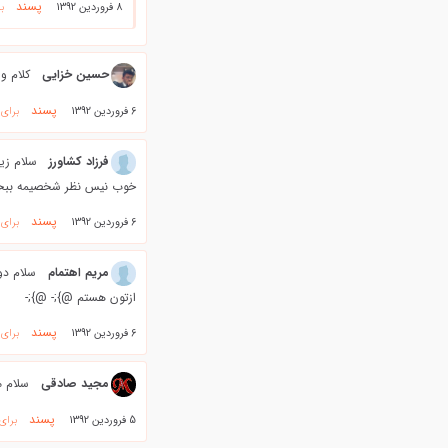
پسند
8 فروردین 1392
ب
حسین خزایی
کلام و
پسند
6 فروردین 1392
برای
فرزاد كشاورز
سلام زيب
خوب نيس نظر شخصيمه ببخشيد
پسند
6 فروردین 1392
برای
مریم اهتمام
سلام دو
ازتون هستم @};- @};-
پسند
6 فروردین 1392
برای
مجید صادقی
سلام 
پسند
5 فروردین 1392
برای