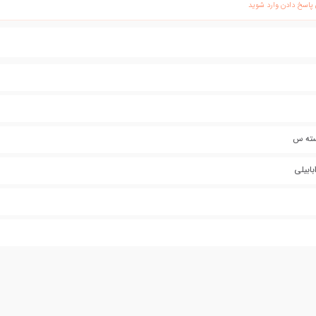
 پاسخ دادن وارد شوید
سته س
بابیلی