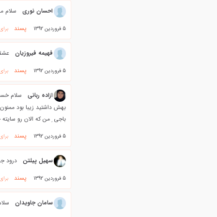
احسان نوری
سلام مج
پسند
5 فروردین 1392
برای
فهيمه فيروزيان
عشقو
پسند
5 فروردین 1392
برای
ازاده ربانی
سلام خسته
باجی ِ من که الان رو سایته 
پسند
5 فروردین 1392
برای
سهیل پیلتن
درود جن
پسند
5 فروردین 1392
برای
سامان جاويدان
سلام