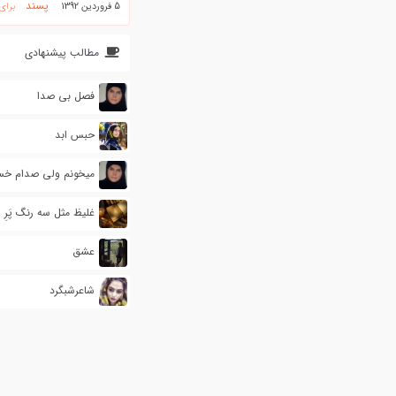
پسند
5 فروردین 1392
برای
مطالب پیشنهادی
فصل بی صدا
حبس ابد
میخونم ولی صدام خ
غلیظ مثل سه رنگ پَرِ ا
عشق
شاعرشبگرد