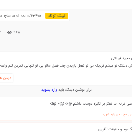
demytaraneh.com/43495
۶
928
ی
مجید قیطانی
ش دلتنگ تو میشم نزدیکه بی تو فصل باریدن چند فصل سالو بی تو تنهایی تمرین کنم واسه 
دیدن هم
برای نوشتن دیدگاه باید
وارد بشوید
.
نی ترانه ات تفکر بر انگیزه دوست داشتم @};- @};- @};-
ی پاسخ دادن وارد شوید
 بود و حقیقت! آفرین