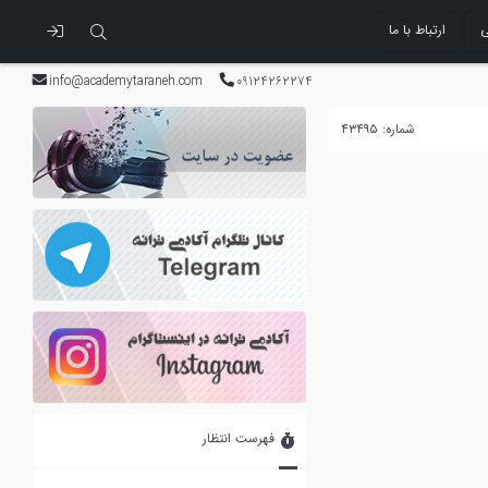
ی
ارتباط با ما
info@academytaraneh.com
09124262274
شماره: ۴۳۴۹۵
فهرست انتظار