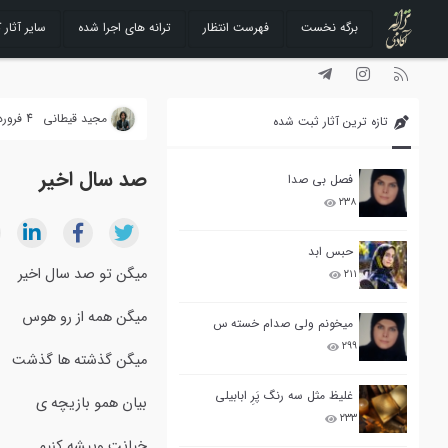
برگه نخست
فهرست انتظار
ترانه های اجرا شده
سایر آثار ک
رفتن
به
محتوا
مجید قیطانی
4 فروردین 1392
تازه ترین آثار ثبت شده
صد سال اخیر
فصل بی صدا
۲۳۸
حبس ابد
میگن تو صد سال اخیر
۲۱۱
میگن همه از رو هوس 
میخونم ولی صدام خسته س
۲۹۹
میگن گذشته ها گذشت آ
غلیظ مثل سه رنگ پَرِ ابابیلی
بیان همو بازیچه ی ثا
۲۳۳
خیانت وپیشه کنیم شا