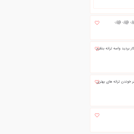
;- @};- @};-
ار برديد واسه ترانه بنظرم
 خوندن ترانه های بهتری