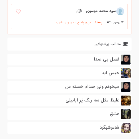
سید محمد موسوی
@};-
پسند
14 بهمن 1391
برای پاسخ دادن وارد شوید
مطالب پیشنهادی
فصل بی صدا
حبس ابد
میخونم ولی صدام خسته س
غلیظ مثل سه رنگ پَرِ ابابیلی
عشق
شاعرشبگرد