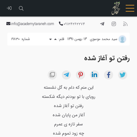
رفتن
به
info@academytaraneh.com
09124262274
محتوا
سید محمد موسوی
13 بهمن 1391
قلم:
شماره: ۱۹۸۳۰
رفتن تو آغاز شده
این منم که دلم به گل نشسته
رویای با تو بودنم دیگه شکسته
رفتن تو آغاز شده
آغاز من پایان شده
سفر تازه ی عمرم
چه زود تموم شده