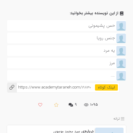
از این نویسنده بیشتر بخوانید:
حس پشیمونی
جنس رویا
یه مرد
مرز
….
https://www.academytaraneh.com/19830
۹
1095
ترانه
درباره‌ی
سید محمد موسوی