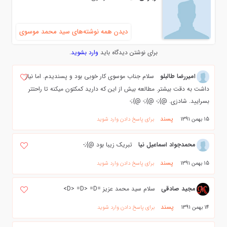
دیدن همه نوشته‌های سید محمد موسوی
برای نوشتن دیدگاه باید
وارد بشوید
.
امیررضا طالبلو
سلام جناب موسوی کار خوبی بود و پسندیدم. اما نیاز
داشت به دقت بیشتر. مطالعه بیش از این که دارید کمکتون میکنه تا راحتتر
بسرایید. شادزی. @};- @};- @};-
پسند
15 بهمن 1391
برای پاسخ دادن وارد شوید
محمدجواد اسماعیل نیا
تبریک زیبا بود @};-
پسند
15 بهمن 1391
برای پاسخ دادن وارد شوید
مجید صادقی
سلام سید محمد عزیز =D> =D> =D>
پسند
14 بهمن 1391
برای پاسخ دادن وارد شوید