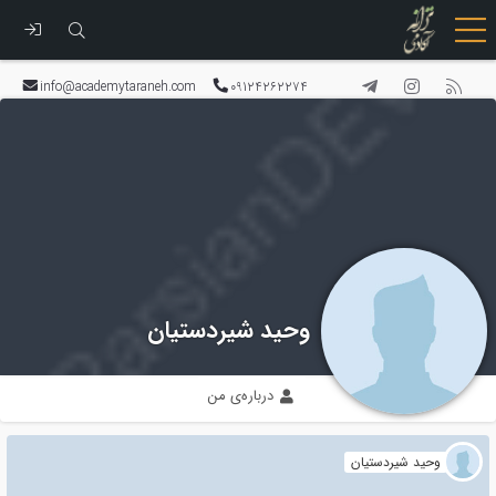
رفتن
به
info@academytaraneh.com
09124262274
محتوا
وحید شیردستیان
درباره‌ی من
وحید شیردستیان