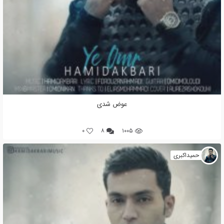
عوض شدی
0
۸
۱۰۰۵
حمیداکبری