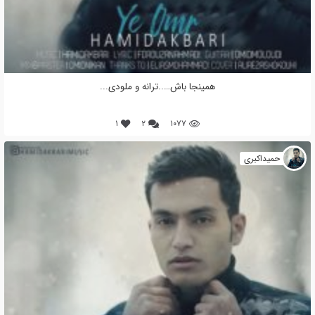
همینجا باش…..ترانه و ملودی...
۱
۲
۱۰۷۷
حمیداکبری