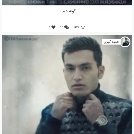
گونه هام….
۱
۱۲
۱۱۲۶
حمیداکبری