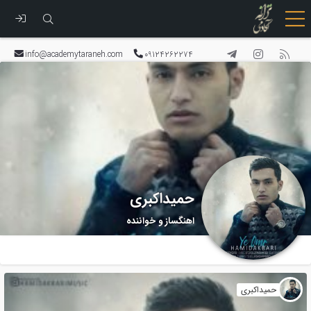
رفتن
به
info@academytaraneh.com
09124262274
محتوا
حمیداکبری
اهنگساز و خواننده
حمیداکبری