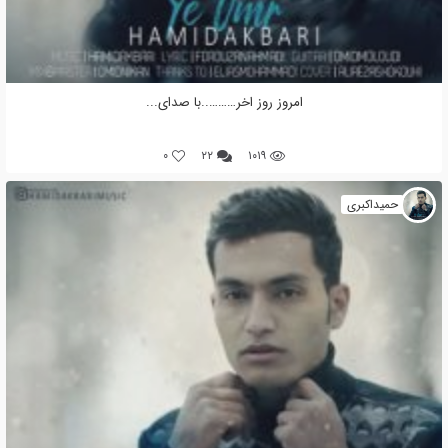
امروز روز اخر………..با صدای...
0
۲۲
۱۰۱۹
حمیداکبری