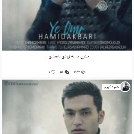
جنون -….به زودی باصدای...
0
۱۵
۱۱۶۲
حمیداکبری