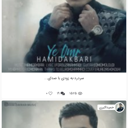
سردرد-به زودی با صدای...
0
۱۹
۱۵۲۵
حمیداکبری