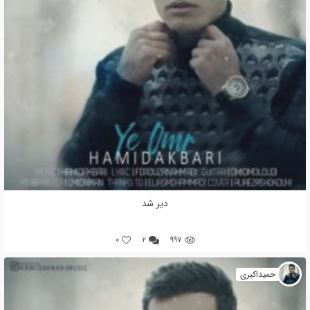
دیر شد
0
۲
۹۹۷
حمیداکبری