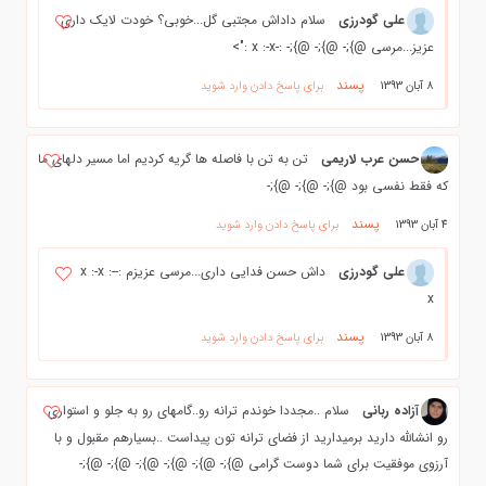
علی گودرزی
سلام داداش مجتبی گل...خوبی؟ خودت لایک داری
عزیز...مرسی @};- @};- @};- :-x :-x :">
پسند
8 آبان 1393
برای پاسخ دادن وارد شوید
حسن عرب لاریمی
تن به تن با فاصله ها گریه کردیم اما مسیر دلهای ما
که فقط نفسی بود @};- @};- @};-
پسند
4 آبان 1393
برای پاسخ دادن وارد شوید
علی گودرزی
داش حسن فدایی داری...مرسی عزیزم :-x :-x :-
x
پسند
8 آبان 1393
برای پاسخ دادن وارد شوید
آزاده ربانی
سلام ..مجددا خوندم ترانه رو..گامهای رو به جلو و استواری
رو انشالله دارید برمیدارید از فضای ترانه تون پیداست ..بسیارهم مقبول و با
آرزوی موفقیت برای شما دوست گرامی @};- @};- @};- @};- @};- @};-