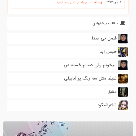
پسند
8 آبان 1393
برای پاسخ دادن وارد شوید
مطالب پیشنهادی
فصل بی صدا
حبس ابد
میخونم ولی صدام خسته س
غلیظ مثل سه رنگ پَرِ ابابیلی
عشق
شاعرشبگرد