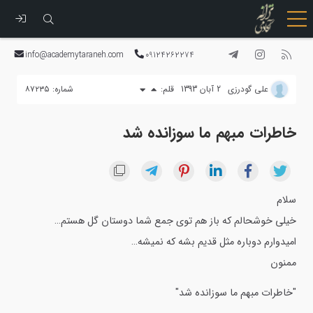
رفتن
به
info@academytaraneh.com
09124262274
محتوا
علی گودرزی
2 آبان 1393
قلم:
شماره: ۸۷۲۳۵
خاطرات مبهم ما سوزانده شد
سلام
خیلی خوشحالم که باز هم توی جمع شما دوستان گل هستم…
امیدوارم دوباره مثل قدیم بشه که نمیشه…
ممنون
"خاطرات مبهم ما سوزانده شد"