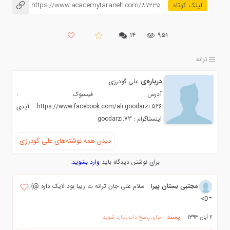
https://www.academytaraneh.com/87235
۱۴
951
ترانه
درباره‌ی
علی گودرزی
آدرس فیسبوک :
https://www.facebook.com/ali.goodarzi.526 آیدی
اینستاگرام : goodarzi.73
دیدن همه نوشته‌های علی گودرزی
برای نوشتن دیدگاه باید
وارد بشوید
.
مجتبی بستان پیرا
سلام علی جان ترانه ت زیبا بود لایک داره @};-
=D>
پسند
6 آبان 1393
برای پاسخ دادن وارد شوید