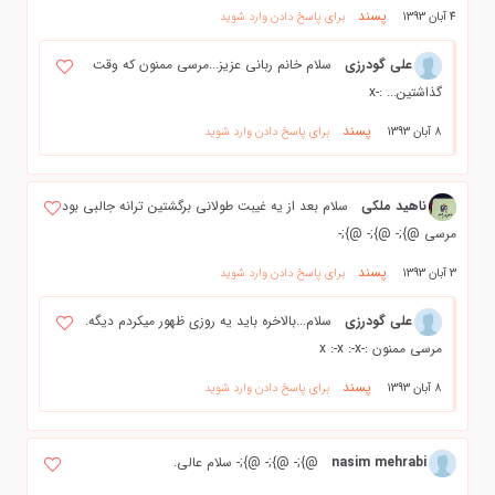
پسند
4 آبان 1393
برای پاسخ دادن وارد شوید
علی گودرزی
سلام خانم ربانی عزیز...مرسی ممنون که وقت
گذاشتین... :-x
پسند
8 آبان 1393
برای پاسخ دادن وارد شوید
ناهید ملکی
سلام بعد از یه غیبت طولانی برگشتین ترانه جالبی بود
مرسی @};- @};- @};-
پسند
3 آبان 1393
برای پاسخ دادن وارد شوید
علی گودرزی
سلام...بالاخره باید یه روزی ظهور میکردم دیگه.
مرسی ممنون :-x :-x :-x
پسند
8 آبان 1393
برای پاسخ دادن وارد شوید
nasim mehrabi
@};- @};- @};- سلام عالی.