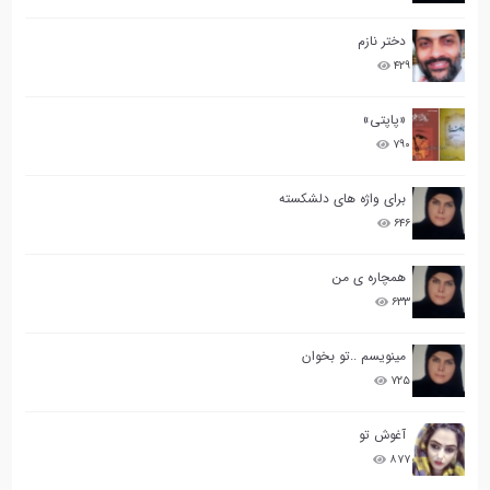
دختر نازم
۴۲۹
«پاپتی»
۷۹۰
برای واژه های دلشکسته
۶۴۶
همچاره ی من
۶۳۳
مینویسم ..تو بخوان
۷۲۵
آغوش تو
۸۷۷