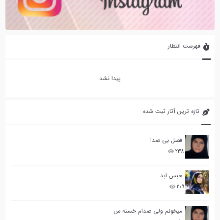
فهرست انتظار
پیدا نشد
تازه ترین آثار ثبت شده
فصل بی صدا
۲۳۸
حبس ابد
۲۰۹
میخونم ولی صدام خسته س