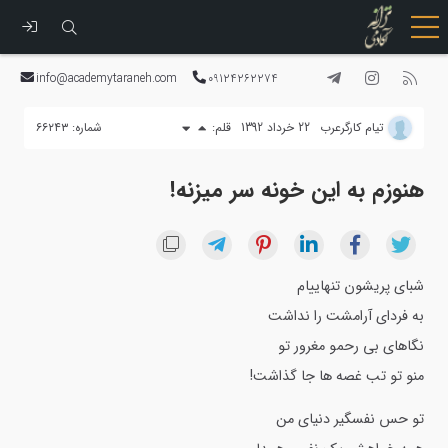
رفتن
به
info@academytaraneh.com
09124262274
محتوا
تيام كارگرعرب
22 خرداد 1392
قلم:
شماره: ۶۶۲۴۳
هنوزم به این خونه سر میزنه!
شبای پریشون تنهاییام
به فردای آرامشت را نداشت
نگاهای بی رحمو مغرور تو
منو تو تب غصه ها جا گذاشت!
تو حس نفسگیر دنیای من