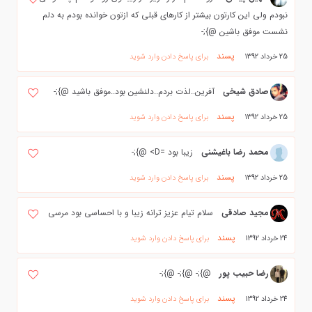
نبودم ولی این کارتون بیشتر از کارهای قبلی که ازتون خوانده بودم به دلم
نشست موفق باشین @};-
پسند
25 خرداد 1392
برای پاسخ دادن وارد شوید
صادق شيخي
آفرين..لذت بردم..دلنشين بود..موفق باشيد @};-
پسند
25 خرداد 1392
برای پاسخ دادن وارد شوید
محمد رضا باغیشنی
زیبا بود =D> @};-
پسند
25 خرداد 1392
برای پاسخ دادن وارد شوید
مجید صادقی
سلام تيام عزيز ترانه زيبا و با احساسي بود مرسي
پسند
24 خرداد 1392
برای پاسخ دادن وارد شوید
رضا حبیب پور
@};- @};- @};-
پسند
24 خرداد 1392
برای پاسخ دادن وارد شوید