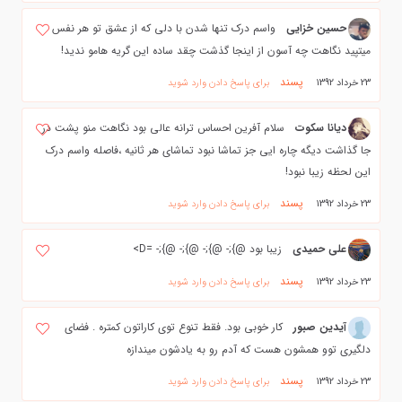
حسین خزایی
واسم درک تنها شدن با دلی که از عشق تو هر نفس
میتپید نگاهت چه آسون از اینجا گذشت چقد ساده این گریه هامو ندید!
پسند
23 خرداد 1392
برای پاسخ دادن وارد شوید
ديانا سكوت
سلام آفرين احساس ترانه عالي بود نگاهت منو پشت در
جا گذاشت دیگه چاره ایی جز تماشا نبود تماشای هر ثانیه ،فاصله واسم درک
این لحظه زیبا نبود!
پسند
23 خرداد 1392
برای پاسخ دادن وارد شوید
علی حمیدی
زیبا بود @};- @};- @};- @};- =D>
پسند
23 خرداد 1392
برای پاسخ دادن وارد شوید
آیدین صبور
کار خوبی بود. فقط تنوع توی کاراتون کمتره . فضای
دلگیری توو همشون هست که آدم رو به یادشون میندازه
پسند
23 خرداد 1392
برای پاسخ دادن وارد شوید