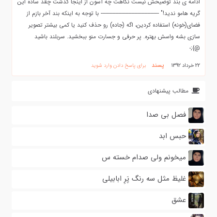
ادامه ی بند توضیحش نیست نگاهت چه آسون از اینجا گذشت چقد ساده این
گریه هامو ندید!" ---------------------------------------- با توجه به اینکه بند آخر بازم از
فضای(خونه) استفاده کردین، اگه (جاده) رو حذف کنید یا کمی بیشتر تصویر
سازی بشه واسش بهتره. پر حرفی و جسارت منو ببخشید. سربلند باشید
@};-
پسند
22 خرداد 1392
برای پاسخ دادن وارد شوید
مطالب پیشنهادی
فصل بی صدا
حبس ابد
میخونم ولی صدام خسته س
غلیظ مثل سه رنگ پَرِ ابابیلی
عشق