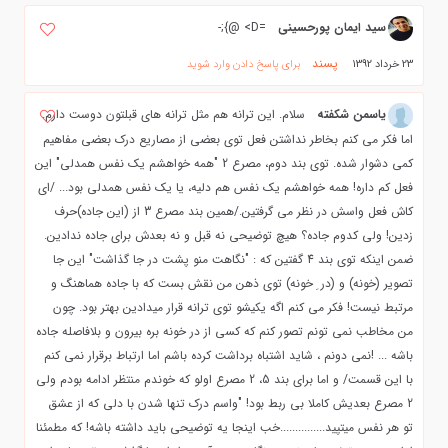
سید ایمان پورحسینی
=D> @};-
پسند
23 خرداد 1392
برای پاسخ دادن وارد شوید
یاسمن شکفته
سلام. این ترانه هم مثل ترانه های قبلتون دوست دارم.
اما فکر می کنم بخاطر نداشتن فعل توی بعضی از مصاریع درک بعضی مفاهیم
کمی دشوار شده. توی بند دوم، مصرع 2 "همه خواهشم یک نفس همدلی" این
فعل کم داره! همه خواهشم یک نفس هم دلیه، یا یک نفس همدلی بود... /ای
کاش فعل واسش در نظر می گرفتین./همین بند مصرع 3 از (این جاده)حرف
زدین! ولی کدوم جاده؟ هیچ توضیحی نه قبل و نه بعدش برای جاده ندادین.
ضمن اینکه توی بند 4 گفتین که : "نگاهت منو پشت در جا گذاشت" این جا
تصویر (خونه) و (در ِ خونه) توی ذهن من نقش بست که با جاده هماهنگ و
مرتبط نیست! فکر می کنم اگه یکیشو توی ترانه قرار میدادین بهتر بود. چون
من مخاطب نمی تونم تصور کنم که کسی از در خونه بره بیرون و بلافاصله جاده
باشه ... !نمی دونم ، شاید اشتباه برداشت کرده باشم اما ارتباط برقرار نمی کنم
با این قسمت/ و اما برای بند 5، 2 مصرع اولو که خوندم منتظر ادامه بودم ولی
2 مصرع بعدیش کاملا بی ربط بود! "واسم درک تنها شدن با دلی که از عشق
تو هر نفس میتپید...............خب اینجا یه توضیحی باید داشته باشه! که مطمئنا