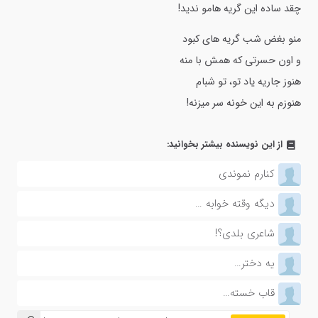
چقد ساده این گریه هامو ندید!
منو بغض شب گریه های کبود
و اون حسرتی که همش با منه
هنوز جاریه یاد تو، تو شبام
هنوزم به این خونه سر میزنه!
از این نویسنده بیشتر بخوانید:
کنارم نموندی
دیگه وقته خوابه …
شاعری بلدی؟!
یه دختر…
قاب خسته…