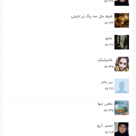
۲۹۸
غلیظ مثل سه رنگ پَرِ ابابیلی
۲۳۲
عشق
۳۱۶
شاعرشبگرد
۴۴۵
بی رحم
۲۷۱
ماهی تنها
۲۳۵
نسیم ِ آرزو
۶۰۴