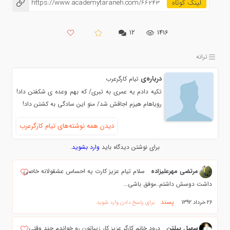
https://www.academytaraneh.com/66243
۱۲
1416
ترانه
درباره‌ی
تيام كارگرعرب
تكيه دادم يه عمري به تبري/ كه بهم وعده ي شكفتن داد!
روياهام هيزم اجاقش شد/ منو اين سادگي به كشتن داد!
دیدن همه نوشته‌های تيام كارگرعرب
برای نوشتن دیدگاه باید
وارد بشوید
.
مرتضی مهرعلیزاده
سلام تیام عزیز کارت یه احساس عشقولانه خاصی
داشت دوسش داشتم..موفق باشی...
پسند
26 خرداد 1392
برای پاسخ دادن وارد شوید
سهیل پیلتن
درود خانم کارگر عزیز کار زیباتون رو خواندم چند وقتی