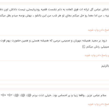
اداش عباس گل ترانه ات فوق العاده به دلم نشست قضيه رودربايستي نيست داداش اون دفعه 
اییه ،، من اما معما رو حل میکنم بجای تو هر شب من این بالشو ،، بهش بوسه میدم بغل میک
اسخ دادن وارد شوید
درود بر مجید همیشه مهربان و صمیمی مرسی که همیشه هستی و همین حضورت بهم قوت ق
یبیلی ردش میکنم ;))
ی پاسخ دادن وارد شوید
اكرتيم
سلام عباس عزیز....واقعا زیبا و پر احساس بود...خیلی لذت بردم @};- @};- @};- =D> =D> =D> =D>
اسخ دادن وارد شوید