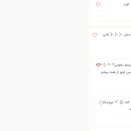
 تون
مش :-( :-( :-( عالي
درود بر الهه ی عزیز دختر موقع امتحاناتته تو که همش تو اکادمی هستی پس کی میخوای درستو بخونی؟ :-? :-) =D>
ن اونو از همه بیشتر
كنه ;)) :"> عروسك