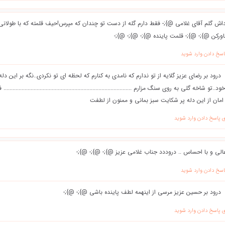
داش گلم آقای غلامی @};- فقط دارم گله از دست تو چندان که مپرس!حیف قلمته که با طولان
رکن @};- @};- قلمت پاینده @};- @};- @};-
اسخ دادن وارد شوید
درود بر رضای عزیز گلایه از تو ندارم که نامدی به کنارم که لحظه ای تو نکردی..نگه بر این دل
و شاخه گلی به روی سنگ مزارم ................................................................................
و امان از این دله پر شکایت سبز بمانی و ممنون از لطفت
ی پاسخ دادن وارد شوید
عالی و با احساس .. دروددد جناب غلامی عزیز @};- @};- @};-
اسخ دادن وارد شوید
درود بر حسین عزیز مرسی از اینهمه لطف پاینده باشی @};- @};-
ی پاسخ دادن وارد شوید