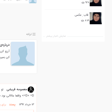
۹۲۷
قاب ِ عکس
۸۷۶
ترانه
نمایش اخبار بیشتر
درباره‌
آرزو کن
کن بمیرد این ش
معصومه قریشی
=D> =D> واقعا عاااالی بود جناب مقدم ، خیلی خیلی لذت بردم =D> و پسندیدم @};- @};- @};-
پسند
13 خرداد 1392
برای پ