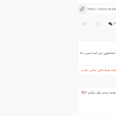
https://www.aca
کپی شد!
۲
به جستجوی من است-پس دعا
مه نوشته‌های عباس مقدم
تو اونجا..من اینجا…معماییه ،، من اما معما رو حل میکنم بجای تو هر شب من این بالشو ،، بهش بوسه میدم بغل میکنم =D>