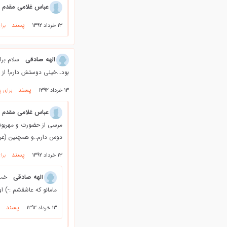
عباس غلامی مقدم
پسند
13 خرداد 1392
برا
الهه صادقي
سلام برا
بود...خيلي دوستش دارم! از ن
پسند
13 خرداد 1392
برای پ
عباس غلامی مقدم
مرسی از حضورت و مهربونی
دوس دارم..و همچنین (عر
پسند
13 خرداد 1392
برا
الهه صادقي
خب 
مامانو كه عاشقشم :-) ا
پسند
13 خرداد 1392