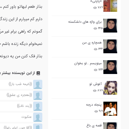
«پاپتی»
بذار طعم لبهاتو باور کنم 
۷۸۹
دارم کم مییارم از این زندگ
برای واژه های دلشکسته
۶۴۵
گمونم که راهی برام غیر 
همچاره ی من
نمیخوام دیگه زنده باشم خ
۶۳۲
بذار فک کنن من یه دیونه ا
مینویسم ..تو بخوان
۷۲۴
از این نویسنده بیشتر ب
آغوش تو
((خیمه شب باز))
۸۷۷
((معجزه ی عشق))
پنجاه درجه
((بند ناف))
۹۱۹
عنکبوت
قصه ی باغ
((آقا جون امام رضا))