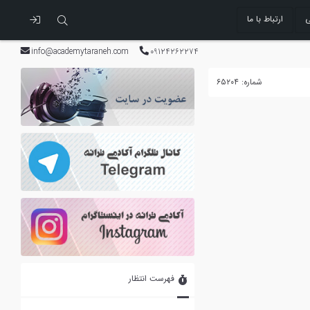
ی
ارتباط با ما
info@academytaraneh.com
09124262274
شماره: ۶۵۲۰۴
فهرست انتظار