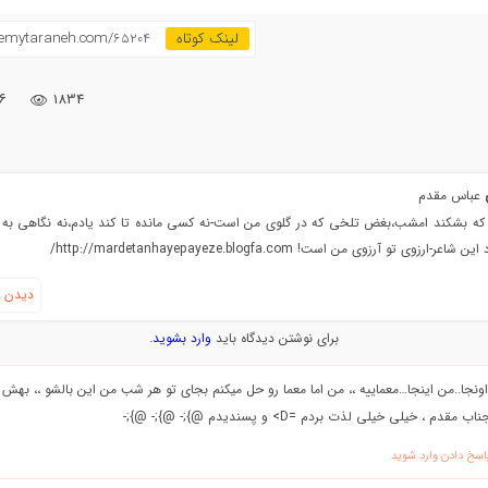
demytaraneh.com/65204
۶
1834
ی
عباس مقدم
 که بشکند امشب،بغض تلخی که در گلوی من است-نه کسی مانده تا کند یادم،نه نگاهی 
اعر-ارزوی تو آرزوی من است! http://mardetanhayepayeze.blogfa.com/
دیدن ه
برای نوشتن دیدگاه باید
وارد بشوید
.
اسخ دادن وارد شوید