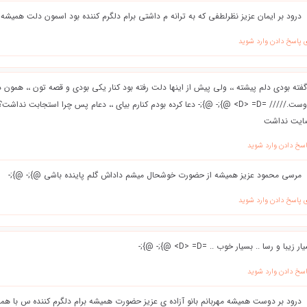
درود بر ایمان عزیز نظرلطفی که به ترانه م داشتی برام دلگرم کننده بود اسمون دلت همیشه 
ی پاسخ دادن وارد شوید
گفته بودی دلم پیشته ،، ولی پیش از اینها دلت رفته بود کنار یکی بودی و قصه تون ،، همون د
خیلی دوست داشتم.افرین دوست.///// =D> =D> @};- @};- دعا کرده بودم کنارم بیای ،، دعام پس چرا است
رضایت نداشت
اسخ دادن وارد شوید
مرسی محمود عزیز همیشه از حضورت خوشحال میشم داداش گلم پاینده باشی @};- @};-
ی پاسخ دادن وارد شوید
زیبا و رسا .. بسیار خوب .. =D> =D> @};- @};-
اسخ دادن وارد شوید
درود بر دوست همیشه مهربانم بانو آزاده ی عزیز حضورت همیشه برام دلگرم کننده س با ه