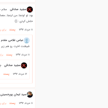
مجید صادقی
سلام د
بود تو اونجا..من اینجا…معم
حلش كردي :-))
پسند
11 خرداد 1392
برای پ
عباس غلامی مقدم
شیطنت اخرت رو هم زیر س
پسند
11 خرداد 1392
برا
مجید صادقی
چ
پسند
12 خرداد 1392
سید ایمان پورحسینی
پسند
11 خرداد 1392
برای پ