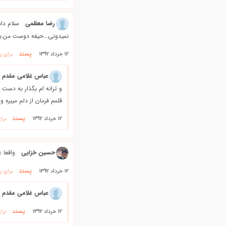
رضا معظمی
سلام دا
نمیدونی...حیفه دوست من.باو
پسند
12 خرداد 1392
برای پ
عباس غلامی مقدم
و ترانه ام بگذار به دست خود..ت
قلمم فرمان از دلم میبره 
پسند
12 خرداد 1392
برا
حسین خزایی
واقعا 
پسند
12 خرداد 1392
برای پ
عباس غلامی مقدم
پسند
12 خرداد 1392
برا