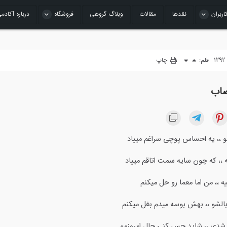
اربران
نقدها
مقالات
وبلاگ گروهی
فروشگاه
درباره آکادم
قلم:
چاپ
اب
و ،، یه احساس پوچی سراغم مییاد
 ،، که چون سایه سمت اتاقم مییاد
ه ،، من اما معما رو حل میکنم
الشو ،، بهش بوسه میدم بغل میکنم
ا شدی ،، شاید حس کنی حال امروزمو