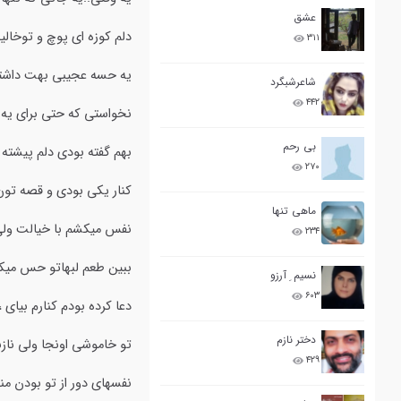
عشق
دلم کوزه ای پوچ و توخالی
۳۱۱
یه حسه عجیبی بهت داشتم 
شاعرشبگرد
۴۴۲
نخواستی که حتی برای یه ب
بی رحم
بهم گفته بودی دلم پیشته ،
۲۷۰
کنار یکی بودی و قصه تون
ماهی تنها
نفس میکشم با خیالت ولی ،
۲۳۴
ببین طعم لبهاتو حس میکنم
نسیم ِ آرزو
۶۰۳
دعا کرده بودم کنارم بیا
دختر نازم
تو خاموشی اونجا ولی نا
۴۲۹
نفسهای دور از تو بودن م