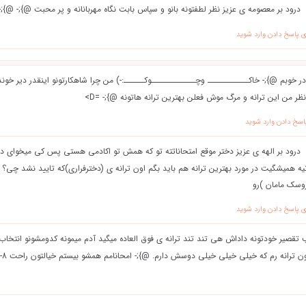
درود بر معصومه ی عزیز نظر لطفتونه بانو و سپاس بابت نگاه مهربانانه و پر محبت @};- @};-
ی پاسخ دادن وارد شوید
در خوبم @};- خاكــــــــــــ وچـــــــــــــوكــــــ:-) من چرا شاهكارتونو اينقدر دير خوند
ظر من اين ترانه و مرگ موش فعلن بهترين ترانه هاتونه @};- =D>
اسخ دادن وارد شوید
ه همیشگیت در مورد بهترین ترانه هم باید بگم اون ترانه ی (دخترفراری)که تایید نشد چی؟ م
وسک مامان )رو
ی پاسخ دادن وارد شوید
تقصير خودتونه داداش هي تند تند ترانه ي فوق العاده ميگيد آدم ميمونه كدومشونو انتخاب 
ون ترانه رم كه خيلي خيلي خيلي دوسش دارم. @};- امحانامم همشو بيستم خيالتون راحت 8->