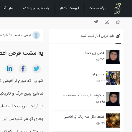
برگه نخست
فهرست انتظار
ترانه های اجرا شده
سایر آثار ک
رفتن
به
محتوا
عباس مقدم
10 خرداد 1392
تازه ترین آثار ثبت شده
یه مشت قرص اعص
فصل بی صدا
۲۳۲
حبس ابد
شبایی که دورم از آغوش ت
۲۰۲
نباشی ببین مرگ و تاریکیه
میخونم ولی صدام خسته س
۲۹۵
تو اونجا..من اینجا…معمایی
غلیظ مثل سه رنگ پَرِ ابابیلی
بجای تو هر شب من این ب
۲۲۶
یه وقتی..یه جائی که تنه