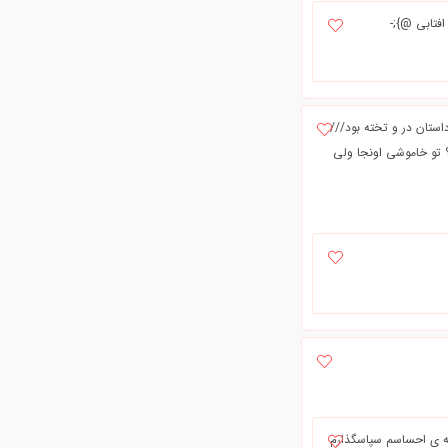
افتابی @};-
استان در و تخته بود///
جابت نداشت؟ تو خاموشی اونجا ولی
مه ی احساسم سپاسگذارم