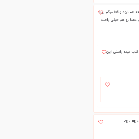
هم نبود واقعا ميگم زيبا
نم معما رو هم خيلي راحت
لب میده راستی این