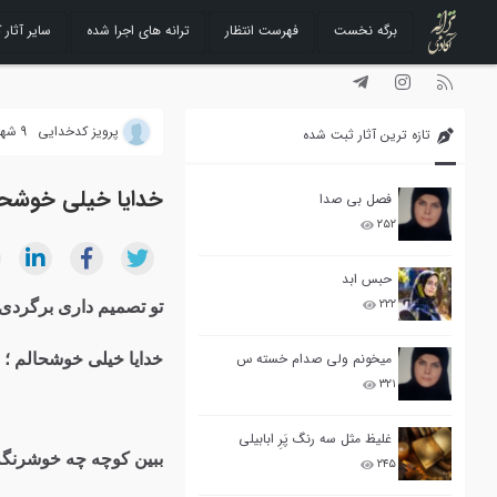
برگه نخست
فهرست انتظار
ترانه های اجرا شده
سایر آثار ک
رفتن
به
محتوا
پرویز کدخدایی
9 شهریور 1391
تازه ترین آثار ثبت شده
خدایا خیلی خوشح
فصل بی صدا
۲۵۲
حبس ابد
۲۲۲
تو تصمیم داری برگردی 
میخونم ولی صدام خسته س
خدایا خیلی خوشحالم ؛ ب
۳۲۱
غلیظ مثل سه رنگ پَرِ ابابیلی
ببین کوچه چه خوشرنگه 
۲۴۵