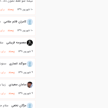
میشه غمو فقط نشون داد...ا
پسند
10 شهریور 1391
برای
کامران قائم مقامی
د
پسند
10 شهریور 1391
برای
معصومه قریشی
سلا
پسند
9 شهریور 1391
برای 
سوگند انصاری
ممنونم
پسند
9 شهریور 1391
برای 
سامان سعیدی
زیبا و
پسند
9 شهریور 1391
برای 
مژگان نخعي
سلام جن