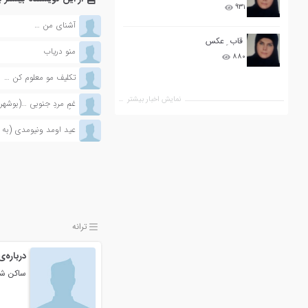
۹۳۱
آشنای من …
قاب ِ عکس
منو دریاب
۸۸۰
تکلیف مو معلوم کن …
نمایش اخبار بیشتر
غمِ مردِ جنوبی …(بوشهر
عید اومد ونیومدی (به 
ترانه
درباره‌
ساکن شهر