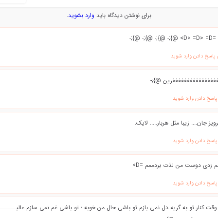
برای نوشتن دیدگاه باید
وارد بشوید
.
@};- @};-
 پاسخ دادن وارد شوید
ففففففففففففففففرین @};-
پاسخ دادن وارد شوید
ویز جان.... زیبا مثل هربار..... لایک.
پاسخ دادن وارد شوید
لم زدی دوست من لذت بردممم =D>
پاسخ دادن وارد شوید
قت کنار تو به گریه دل نمی بازم تو باشی حال من خوبه ؛ تو باشی غم نمی سازم عالیـــــــــ