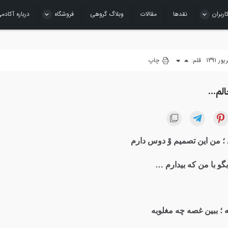
اربران
نقدها
مقالات
وبلاگ گروهی
فروشگاه
درباره آکادم
قلم:
چاپ
الم…
؛ من این تصمیم وْ دوس دارم
گو با من که بیدارم …
؛ ببین غصه چه مغلوبه