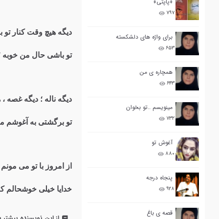
«پاپتی»
۷۹۷
دیگه هیچ وقت کنار تو ب
برای واژه های دلشکسته
۶۵۳
تو باشی حال من خوبه ؛
همچاره ی من
۶۴۳
دیگه ناله ؛ دیگه غصه ، 
مینویسم ..تو بخوان
۷۳۲
تو برگشتی به آغوشم من
آغوش تو
۸۸۰
از امروز با تو می مونم
پنجاه درجه
خدایا خیلی خوشحالم که 
۹۲۸
قصه ی باغ
از این نویسنده بیشتر ب