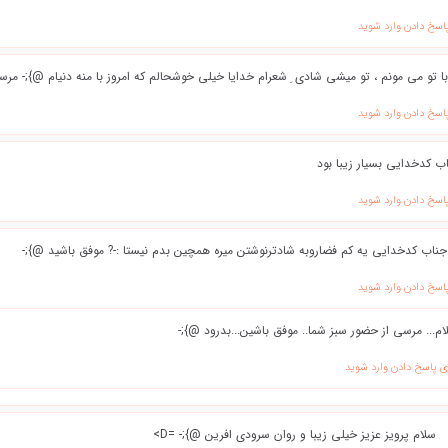
پاسخ دادن وارد شوید
 با تو می مونم ، تو میشی شادی ِ شعرام خدایا خیلی خوشحالم که امروز با منه دنیام @};- م
پاسخ دادن وارد شوید
ب کدخدایی بسیار زیبا بود
پاسخ دادن وارد شوید
جناب کدخدایی یه کم فضاروبه شادترنوشتن میره همچین بدم نیستا :-? موفق باشید @};-
پاسخ دادن وارد شوید
ام... مرسی از حضور سبز شما.. موفق باشین...بدرود @};-
ی پاسخ دادن وارد شوید
سلام پرویز عزیز خیلی زیبا و روان سرودی افرین @};- =D>