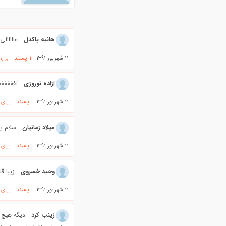
هانیه پاکدل
عااااالی =D> =D> =D> @};- @};- 
1
پسند
11 شهریور 1391
برای
آزاده نوروزی
آففففف
پسند
11 شهریور 1391
برای 
میلاد زمانیان
سلام پر
پسند
11 شهریور 1391
برای 
وحید خسروی
زیبا ق
پسند
11 شهریور 1391
برای 
زینب کرد
دیگه هیچ و