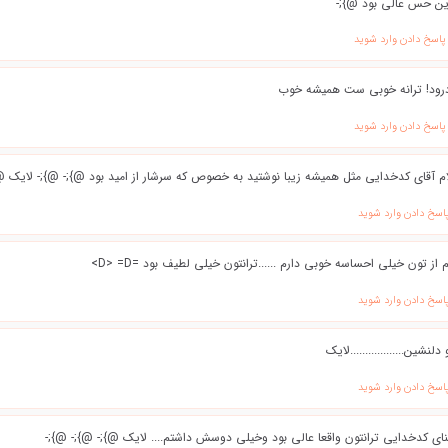
ین حس عالی بود @};-
 پاسخ دادن وارد شوید
رود! ترانه خوبی ست همیشه خوب
 پاسخ دادن وارد شوید
م آقای کدخدایی مثل همیشه زیبا نوشتید به خصوص که سرشار از امید بود @};- @};- لایک @
پاسخ دادن وارد شوید
 از تون خیلی احساسه خوبی دارم ......ترانتون خیلی لطیف بود =D> =D>
پاسخ دادن وارد شوید
 دلنشین..................لایک
پاسخ دادن وارد شوید
اي كدخدايي ترانتون واقعا عالي بود وخيلي دوسش داشتم.... لايك @};- @};- @};-