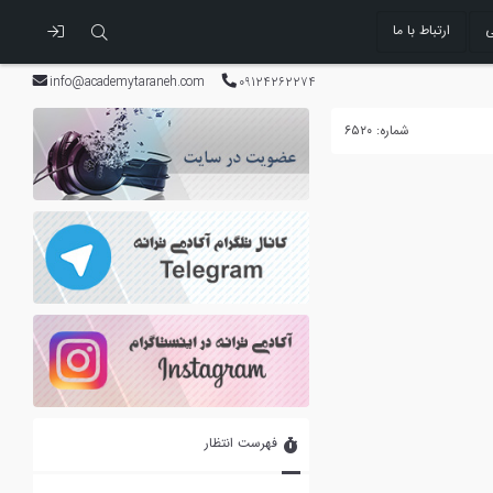
ی
ارتباط با ما
info@academytaraneh.com
09124262274
شماره: ۶۵۲۰
فهرست انتظار