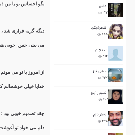
بگو احساس تو با من ؛ 
عشق
۳۲۲
شاعرشبگرد
دیگه گریه فراری شد ، 
۴۵۵
می بینی حس ِ خوبی هم ؛ 
بی رحم
۲۷۴
ماهی تنها
از امروز با تو می مونم
۲۳۷
خدایا خیلی خوشحالم که 
نسیم ِ آرزو
۶۱۳
چقد تصمیم خوبی بود ؛ 
دختر نازم
۴۳۵
دلم می خواد تو آغوشت 