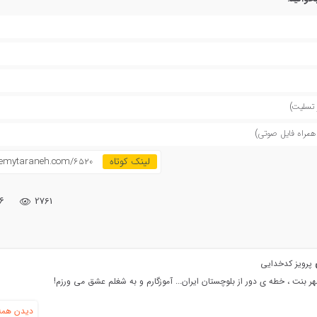
 تسلیت)
همراه فایل صوتی)
demytaraneh.com/6520
۶
2761
ی
پرویز کدخدایی
 بنت ، خطه ی دور از بلوچستان ایران... آموزگارم و به شغلم عشق می ورزم!
دیدن همه 