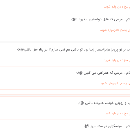
پاسخ دادن وارد شوید
ام... مرسی که قابل دونستین...بدرود @};-
ی پاسخ دادن وارد شوید
 بر تو پرویز عزیز/بسیار زیبا بود تو باشی غم نمی سازم!؟ در پناه حق باشی@};-
پاسخ دادن وارد شوید
ام... مرسی که همراهی می کنین @};-
ی پاسخ دادن وارد شوید
ب و روونی خوندم همیشه باشی @};-
پاسخ دادن وارد شوید
ام... سپاسگزارم دوست عزیز @};-