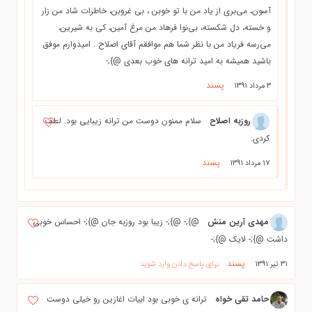
آسون، مي‌بري از ياد من با تو خوبن ، بي غروبن، خاطرات شاد من زار
و خسته، دل شكسته، بي‌نوا فرهاد من مرغ آمين، كي به شيرين،
مي‌رسه فرياد من با نظر شما هم موافقم آقای اصلاح . اميدوارم موفق
باشيد هميشه به اميد ترانه های خوب بعدی @};-
پسند
3 مرداد 1391
روزبه اصلاح
سلام ممنون دوست من ترانه زیبایی بود. لطف
کردی.
پسند
17 مرداد 1391
مهدی آرین منش
@};- @};- زیبا بود روزبه جان @};- احساس خوبی
داشت @};- لایک @};-
پسند
31 تیر 1391
برای پاسخ دادن وارد شوید
حامد تقی خواه
ترانه ی خوبی بود ابیات اغازین رو خیلی دوست