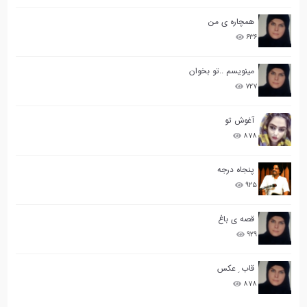
همچاره ی من
۶۳۶
مینویسم ..تو بخوان
۷۲۷
آغوش تو
۸۷۸
پنجاه درجه
۹۲۵
قصه ی باغ
۹۲۹
قاب ِ عکس
۸۷۸