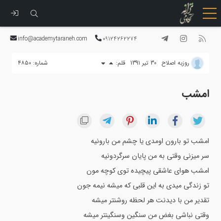
رفتن
به
info@academytaraneh.com
09124262274
محتوا
روزبه اصلاح
30 تیر 1391
قلم:
شماره: ۴۸۵۰
امشب
امشب تو بارون اومدی یا چشم من بارونیه
سر میزنی وقتی به من پایان سرگردونیه
امشب هوای عاشقی پیچیده توی کوچه مون
تو زندگی میدی به این قلبی که میشه نیمه جون
تقدیر من با دیدنت هر لحظه روشنتر میشه
وقتی نباشی بغض من سنگین وسنگینتر میشه