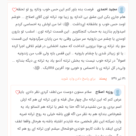
مجيد احمدی
فرصت بده باور کنم این حس خوب وتازه رو تو لحظه
هام جاری بکن این عشق بی اندازه رو زيبا بود ترانه تون آقای اصلاح ... خوشم
اومد حس خوب و عاشقانه ای‌داشت . @};- اما من اولش يه احساسی كردم
اميدوارم بذاريد به حساب كنجكاويم . اين قسمت ترانه تون : امشب تو بارون
اومدی یا چشم من بارونیه سر میزنی وقتی به من پایان سرگردونیه اين قسمت
منو ياد ترانه ی مونا برزویی انداخت كه مجيد اخشابی در فيلم تلافی اجرا كرده
: یا تو زیباتر شدی یا چشام بارونیه .. این قفس بازه ولی قلب من زندونیه
اصولا" در ترانه خوب نيست يه بخش ترلنه آدمو ياد يه ترانه ی ديگه بندازه ...
ولی‌در كل ترانه ی با احساس و خوبی بود آفرين لااااايك . @};-
پسند
31 تیر 1391
برای پاسخ دادن وارد شوید
روزبه اصلاح
سلام ممنون دوست من.لطف کردی نظر دادی. باید
عرض کنم که این ترانه مال چهار سال قبله و اون ترانه ای هم که ازش
اسم بردی رو من نشنیدم.اما اگه حتا یه شعر یا ترانه هم انسانو یاد یه
شعرخاص بندازه هم به نظر من اگه قوی باشه خیلی به روح ترانه ضربه
وارد نمیکنه.این نظر شخصی منه شایدم اشتباه باشه.به هرحال واقعا لطف
کردی اینقد با دقت کارمو خوندی.خوشحال میشم اون ترانه ای رو هم که
میگی واسم بفرستی.بازم ممنون