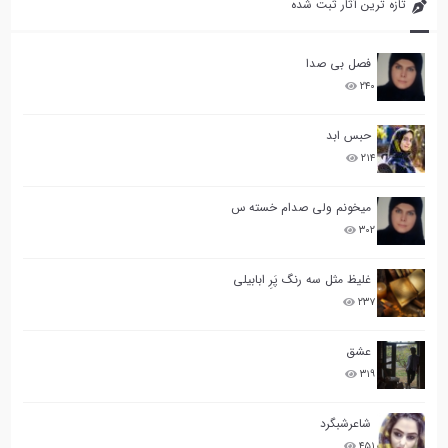
تازه ترین آثار ثبت شده
فصل بی صدا
۲۴۰
حبس ابد
۲۱۴
میخونم ولی صدام خسته س
۳۰۲
غلیظ مثل سه رنگ پَرِ ابابیلی
۲۳۷
عشق
۳۱۹
شاعرشبگرد
۴۵۱