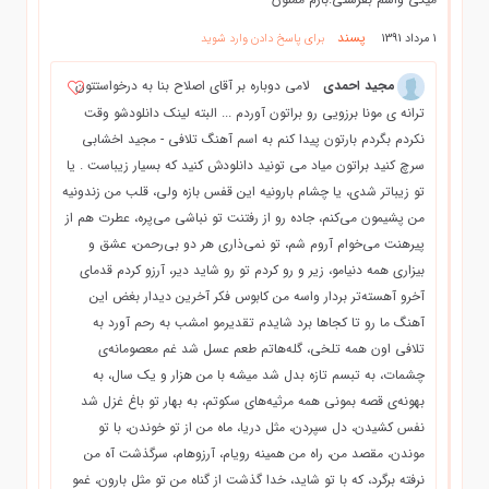
پسند
1 مرداد 1391
برای پاسخ دادن وارد شوید
مجيد احمدی
لامی دوباره بر آقای اصلاح بنا به درخواستتون
ترانه ی مونا برزویی رو براتون آوردم ... البته لينك دانلودشو وقت
نكردم بگردم بارتون پيدا كنم به اسم آهنگ تلافی - مجيد اخشابی
سرچ كنيد براتون مياد می تونيد دانلودش كنيد كه بسيار زيباست . يا
تو زيباتر شدي، يا چشام بارونيه اين قفس بازه ولي، قلب من زندونيه
من پشيمون مي‌كنم، جاده رو از رفتنت تو نباشي مي‌پره، عطرت هم از
پيرهنت مي‌خوام آروم شم، تو نمي‌ذاري هر دو بي‌رحمن، عشق و
بيزاري همه دنيامو، زير و رو كردم تو رو شايد دير، آرزو كردم قدماي
آخرو آهسته‌تر بردار واسه من كابوس فكر آخرين ديدار بغض اين
آهنگ ما رو تا كجاها برد شايدم تقديرمو امشب به رحم آورد به
تلافي اون همه تلخي، گله‌هاتم طعم عسل شد غم معصومانه‌ي
چشمات، به تبسم تازه بدل شد ميشه با من هزار و يك سال، به
بهونه‌ي قصه بموني همه مرثيه‌هاي سكوتم، به بهار تو باغ غزل شد
نفس كشيدن، دل سپردن، مثل دريا، ماه من از تو خوندن، با تو
موندن، مقصد من، راه من همينه رويام، آرزوهام، سرگذشت آه من
نرفته برگرد، كه با تو شايد، خدا گذشت از گناه من تو مثل بارون، غمو