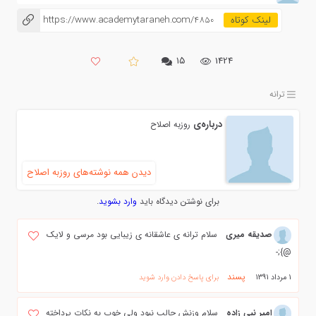
https://www.academytaraneh.com/4850
۱۵
1424
ترانه
درباره‌ی
روزبه اصلاح
دیدن همه نوشته‌های روزبه اصلاح
برای نوشتن دیدگاه باید
وارد بشوید
.
صدیقه میری
سلام ترانه ی عاشقانه ی زیبایی بود مرسی و لایک
@};-
پسند
1 مرداد 1391
برای پاسخ دادن وارد شوید
امیر نبی زاده
سلام وزنش جالب نبود ولی خوب به نکات پرداخته