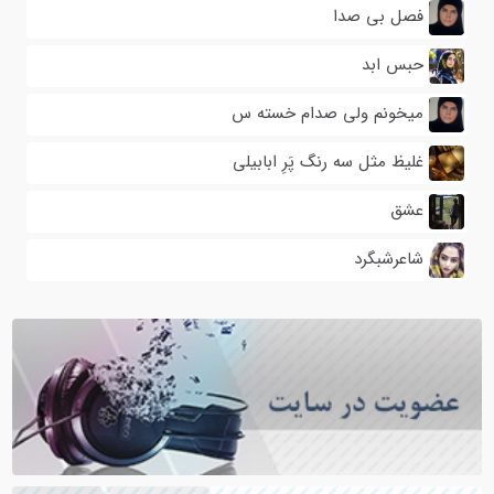
فصل بی صدا
حبس ابد
میخونم ولی صدام خسته س
غلیظ مثل سه رنگ پَرِ ابابیلی
عشق
شاعرشبگرد