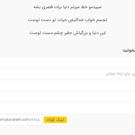
سپیدمو خط میزنم دنیا برات قصری بشه
تجسم خواب خدا!نبض حیات تو دست توست
این دنیا و بزرگیاش حقیر چشم مست توست
خوانید:
 برای ترانه سرایان
demytaraneh.com/2815