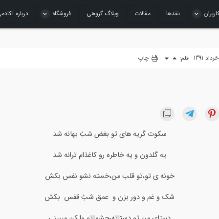
اربران
نقدها
مقالات
وبلاگ گروهی
فروشگاه
درباره آکادم
قلم:
چاپ
سکوت گریه های تو بغض شبُ بهانه شد
یه گلدون و یه خاطره رو کاغذام ترانه شد
خونه ی تو،تو قلب من،خسته نشو نفس بکش
شک و غم و دور بزن و عمق شبُ قفس بکش
دستای من تو دستاته،چشماتو وا کن میبینی