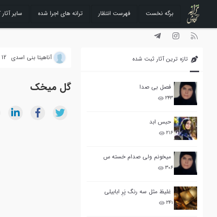
برگه نخست
فهرست انتظار
ترانه های اجرا شده
سایر آثار ک
رفتن
به
محتوا
آناهیتا بنی اسدی
12 خرداد 1391
تازه ترین آثار ثبت شده
گل میخک
فصل بی صدا
۲۴۳
حبس ابد
۲۱۶
میخونم ولی صدام خسته س
۳۰۶
غلیظ مثل سه رنگ پَرِ ابابیلی
۲۴۱