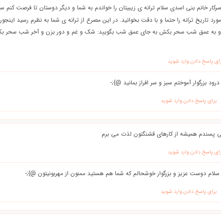
رکار خانم بنی اسدی سلام ترانه ی زیبیتان را خواندم به شما و دیگر دوستان تا فرصت کنم
ورد تاریخ ترانه را حتما و با دقت بخوانید. در این مصرع از ترانه ی شما به نظرم رسید اینجور
و به عمق شب سحر بکش به جای عمق شب بگویید: شک و غم و دور بزن و آخر شب سحر بکش
ای پاسخ دادن وارد شوید
درود بزرگوار آموختم سبز و سر افراز بمانید @};-
برای پاسخ دادن وارد شوید
 پسندم همیشه از کارهای قشنگتون لذت می برم
ای پاسخ دادن وارد شوید
سلام دوست عزیز و بزرگوار خوشحالم که شما هم هستید ممنون از مهربونیتون @};-
برای پاسخ دادن وارد شوید