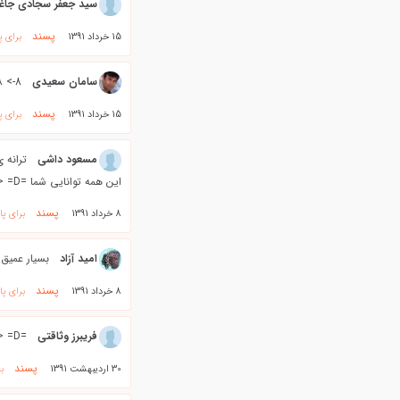
سید جعفر سجادی جاغ
پسند
15 خرداد 1391
برای پ
سامان سعیدی
8-> 8-> 8-> 8-> 8-> 8-> .......باریکلا.........
پسند
15 خرداد 1391
برای پ
مسعود داشی
ترانه 
این همه توانایی شما =D> =D> =D> =D> =D>
پسند
8 خرداد 1391
برای پ
امید آزاد
بسیار عمیق 
پسند
8 خرداد 1391
برای پ
فریبرز وثاقتی
=D> =D> @};- @};-
پسند
30 اردیبهشت 1391
ب