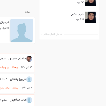
۹۲۹
ترانه
قاب ِ عکس
۸۷۸
درباره‌
آناهیتا 
نمایش اخبار بیشتر
سامان سعیدی
سلام 
پسند
13 تیر 1391
برای پاس
فریبرز وثاقتی
=D> @};-
پسند
8 تیر 1391
برای پاسخ
عابد صالحپور
سلام خا