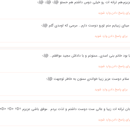
عزیزم،هم ترانه ات رو خیلی دوس داشتم هم حستو @};- @};- @};-
رای پاسخ دادن وارد شوید
مینای زیبایم منم تورو دوست دارم... مرسی که اومدی گلم @};-
برای پاسخ دادن وارد شوید
ا بود خانم بنی اسدی...ممنونم و با داداش مجید موافقم... @};-
رای پاسخ دادن وارد شوید
سلام دوست عزیز زیبا خواندی ممنون به خاطر توجهت @};-
برای پاسخ دادن وارد شوید
ان ترانه ات زیبا و عالی ست دوست داشتم و لذت بردم . موفق باشی عزیزم =D> =D> =D> @};-
رای پاسخ دادن وارد شوید