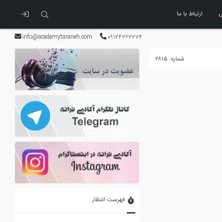
ی
ارتباط با ما
info@academytaraneh.com
09124262274
شماره: ۲۸۱۵
فهرست انتظار