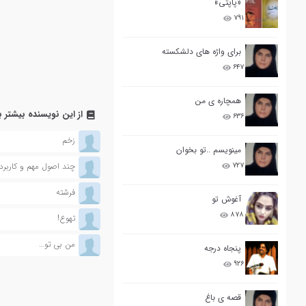
«پاپتی»
۷۹۱
برای واژه های دلشکسته
۶۴۷
همچاره ی من
از این نویسنده بیشتر ب
۶۳۶
زخم
مینویسم ..تو بخوان
۷۲۷
چند اصول مهم و کاربردی
فرشته
آغوش تو
۸۷۸
تهوع!
من بی تو…
پنجاه درجه
۹۲۶
قصه ی باغ