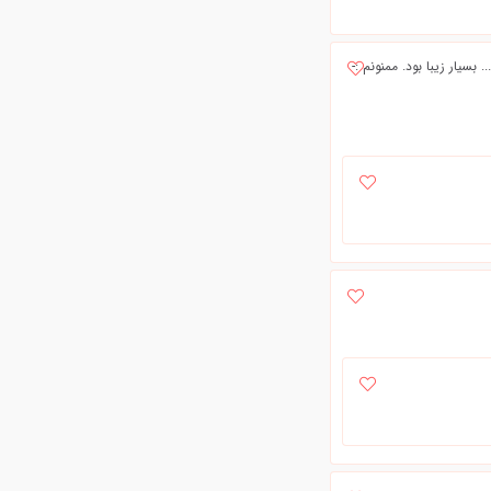
ار زيبا بود. ممنونم :-