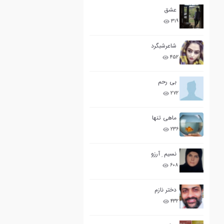
عشق
۳۱۹
شاعرشبگرد
۴۵۲
بی رحم
۲۷۲
ماهی تنها
۲۳۶
نسیم ِ آرزو
۶۰۸
دختر نازم
۴۳۲