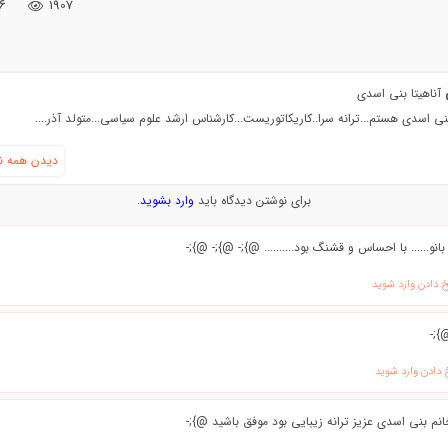
۶
1907
ی
آناهیتا بنی اسدی
بنی اسدی هستم...ترانه سرا..کاریکاتوریست...کارشناس ارشد علوم سیاسی...متولد آذر....
دیدن همه نو
برای نوشتن دیدگاه باید
وارد بشوید
.
بانو...... با احساس و قشنگ بود.......... @};- @};- @};-
خ دادن وارد شوید
 دادن وارد شوید
نم بنی اسدی عزیز ترانه زیبایی بود موفق باشید @};-