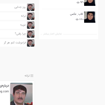
۹۳۱
روز جدایی
قاب ِ عکس
ترانه
۸۸۰
غریبه
چرا رفتی؟
نمایش اخبار بیشتر
فراموشت کنم هر گز
ترانه
درباره‌
log.com