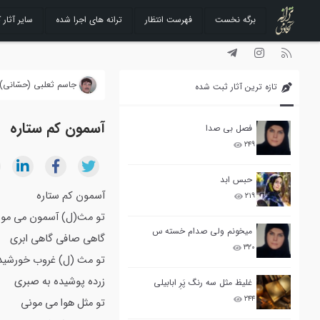
برگه نخست
فهرست انتظار
ترانه های اجرا شده
سایر آثار ک
رفتن
به
محتوا
جاسم ثعلبی (حسّانی)
تازه ترین آثار ثبت شده
آسمون کم ستاره
فصل بی صدا
۲۴۹
حبس ابد
آسمون کم ستاره
۲۱۹
تو مث(ل) آسمون می مو
میخونم ولی صدام خسته س
گاهی صافی گاهی ابری
۳۲۰
تو مث (ل) غروب خورشید
زرده پوشیده به صبری
غلیظ مثل سه رنگ پَرِ ابابیلی
۲۴۴
تو مثل هوا می مونی