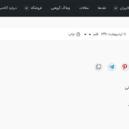
اربران
نقدها
مقالات
وبلاگ گروهی
فروشگاه
درباره آکادم
11 اردیبهشت 1391
قلم:
چاپ
نی