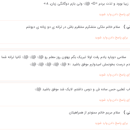
ای پاسخ دادن وارد شوید
ی )
سلام خانم ملکی متشکرم منتظرم باش در ترانه ی دو زبانه ی دیونتم
برای پاسخ دادن وارد شوید
سلامی دوباره یادم رفت اولا تبریک بگم بهتون روز معلم رو @};- @};- @};- ثانیا ترانه شم
نمش امیدوارم موفق باشید :-x @};- @};- @};- @};- @};-
ای پاسخ دادن وارد شوید
اب ثعلبی حس ساده ش و دوس داشتم، لایک شد موفق باشید @};-
ای پاسخ دادن وارد شوید
ی )
سلام مریم خانم ممنونم از همراهیتان
برای پاسخ دادن وارد شوید