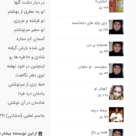
«پاپتی»
در دیار دشت گلها
۷۹۳
تو یه عطری از بهشتم
تو فرشته و عزیزی
برای واژه های دلشکسته
تو سفیر سرنوشتم
۶۵۲
آسمانِ کم ستاره
همچاره ی من
چی شده بارش گرفته
۶۴۲
شادی و خاطره ها رو
اینچنین در خود نهفته
مینویسم ..تو بخوان
۷۲۹
توی دفتر نگاهت
خط زدی از سرنوشتی
آغوش تو
یادمانِ درد فردا
۸۷۸
شادمان در آن نوشتی
پنجاه درجه
جاسم ثعلبی (حسّانی) ۱۱/۰۲/۱۳۹۱
۹۲۶
قصه ی باغ
از این نویسنده بیشتر ب