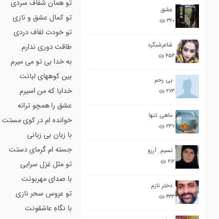
تو همان شفاف سردی
عشق
تو کمال عشق و نازی
۳۲۰
تو خودت لفاف دردی
شاعرشبگرد
طاقت دوری ندارم
۴۵۳
به خدا بی تو می میرم
بین کوههای لبانت
بی رحم
خدایا که من اسیرم
۲۷۳
عشق را همچو ترانه
ماهی تنها
خوانده ام در کوی مستت
۲۳۷
با زبان بی زبانی
جسته ام گرمای دستت
نسیم ِ آرزو
۶۱۲
تو مثل غزل سرایی
با صدای مهربونت
دختر نازم
تو عروس سحر نازی
۴۳۳
با نگاهِ عاشقونت