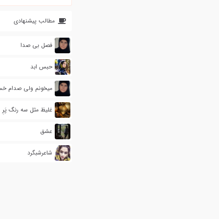
مطالب پیشنهادی
فصل بی صدا
حبس ابد
میخونم ولی صدام خ
غلیظ مثل سه رنگ پَرِ ا
عشق
شاعرشبگرد