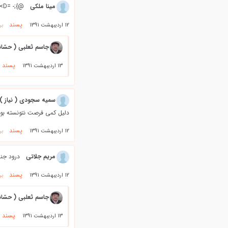
مینا ملکی
@};- =D> زیبا بوود و لذت بردم =D> @};- ولی بازم دوگانگی زبان، 8->
پسند
12 اردیبهشت 1391
بر
جاسم ثعلبی ( حسّان
پسند
13 اردیبهشت 1391
سمیه سجودی ( نیاز )
دلیل کمی فرصت نتونسته بودم درست بخو
پسند
12 اردیبهشت 1391
بر
مریم جلائی
درود جن
پسند
12 اردیبهشت 1391
بر
جاسم ثعلبی ( حسّان
پسند
13 اردیبهشت 1391