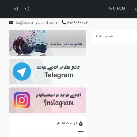
ی
ارتباط با ما
info@academytaraneh.com
09124262274
شماره: ۱۹۵۹
فهرست انتظار