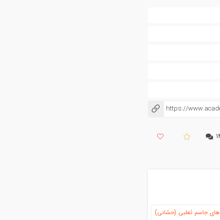
https://www.acad
کپی شد!
۱
های جاسم ثعلبی (حسّانی)