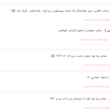
 جناب ثعلبي عزيز خوشحالم كه اينجا ميبينمتون..زيبا بود...شادباشيد...لايك شد @};-
ای پاسخ دادن وارد شوید
ی )
سلام ممنونم از حضور گرمتان خواهرم
برای پاسخ دادن وارد شوید
سلام زیبا بود مجید راست می گه =D> 8-> @};-
ای پاسخ دادن وارد شوید
از جواد يصاري :-x
ای پاسخ دادن وارد شوید
سلام زیبا بود نقد با دوستان من لذت بردم =D>
ای پاسخ دادن وارد شوید