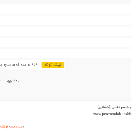
emytaraneh.com/1959
۴
920
ی
جاسم ثعلبی (حسّانی)
www.jasemsalabi.loxb
دیدن همه نوشته‌