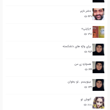
دختر نازم
۴۳۷
«پاپتی»
۷۹۸
برای واژه های دلشکسته
۶۵۹
همچاره ی من
۶۴۴
مینویسم ..تو بخوان
۷۳۲
آغوش تو
۸۸۰