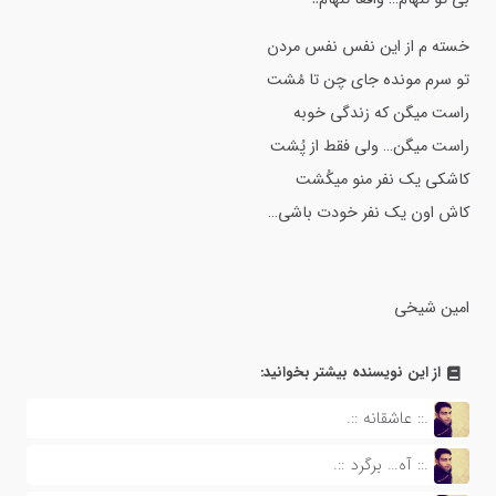
خسته م از این نفس نفس مردن
تو سرم مونده جای چن تا مُشت
راست میگن که زندگی خوبه
راست میگن… ولی فقط از پُشت
کاشکی یک نفر منو میکُشت
کاش اون یک نفر خودت باشی…
امین شیخی
از این نویسنده بیشتر بخوانید:
.:: عاشقانه ::.
.:: آه… برگرد ::.