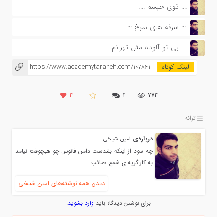
.::: توی حبسم :::.
.::: سرفه های سرخ :::.
.::: بی تو آلوده مثل تهرانم :::.
https://www.academytaraneh.com/107861
۳
۲
773
ترانه
درباره‌ی
امین شیخی
چه سود از اینکه بلندست دامنِ فانوس چو هیچوقت نیامد
به کار گریه ی شمع! صائب
دیدن همه نوشته‌های امین شیخی
برای نوشتن دیدگاه باید
وارد بشوید
.