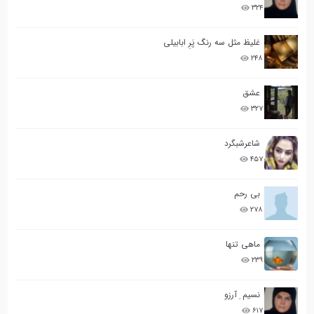
۳۲۴
غلیظ مثل سه رنگ پَرِ ابابیلی
۲۴۸
عشق
۳۲۷
شاعرشبگرد
۴۵۷
بی رحم
۲۷۸
ماهی تنها
۲۳۹
نسیم ِ آرزو
۶۱۷