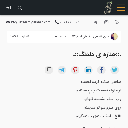
رفتن
به
info@academytaraneh.com
09124262274
محتوا
امین شیخی
8 خرداد 1396
قلم:
شماره: ۱۰۷۸۶۱
.::جنازه ی دلتنگ::.
ساعتی سکته کرده آهسته
اونطرف قسمتِ چپِ سینه م
روی مبلم نشسته تنهایی
روی میزم هواتو میچینم
آآآخ… امشب عجیب غمگینم