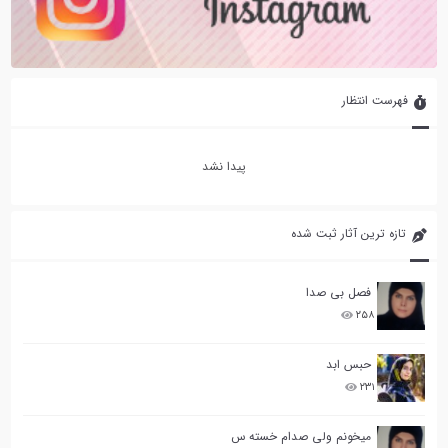
فهرست انتظار
پیدا نشد
تازه ترین آثار ثبت شده
فصل بی صدا
۲۵۸
حبس ابد
۲۳۱
میخونم ولی صدام خسته س