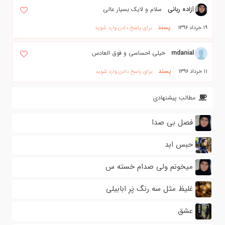
آزاده ربانی
سلام و لایک بسیار عالی
پسند
19 خرداد 1396
برای پاسخ دادن وارد شوید
mdanial
خیلی احساسی و فوق العادس
پسند
11 خرداد 1396
برای پاسخ دادن وارد شوید
مطالب پیشنهادی
فصل بی صدا
حبس ابد
میخونم ولی صدام خسته س
غلیظ مثل سه رنگ پَرِ ابابیلی
عشق