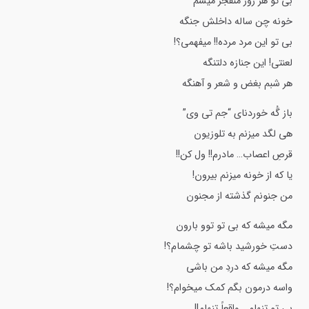
بی تو هر روز منفجر میشم
خونه چن ساله داخلش جنگه
بی تو این مرد مرده!! میفهمی؟!
لعنتی! این جنازه دلتنگه
هر شبم بغض و شعر و آهنگه
باز گُه خوردنای “جم تی وی”
هی لگد میزنم به تلوزیون
قرصِ اعصاب… مادرم!! ول کن!!
یا که از خونه میزنم بیرون!
من جنونم گذشته از مجنون
مگه میشه که بی تو توو بارون
دستِ خورشید باشه تو چشمام؟!
مگه میشه که دردِ من باشی
واسه درمون بگم کمک میخوام؟!
بی تو تنهام… واقعاً تنهام!!